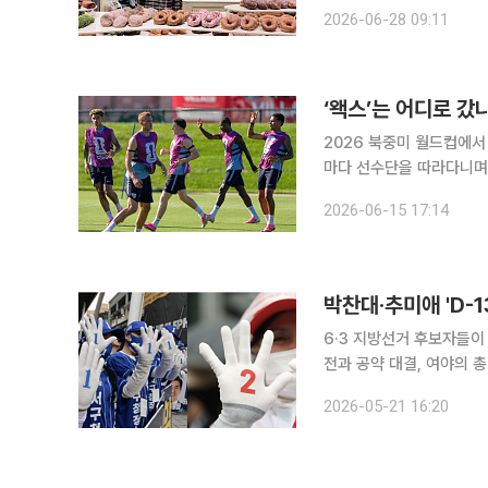
픈런’ 신드롬으로 업계의 
2026-06-28 09:11
‘왝스’는 어디로 
2026 북중미 월드컵에서
마다 선수단을 따라다니며
서지 않고 있다. 미국 내
2026-06-15 17:14
6·3 지방선거 후보자들이
전과 공약 대결, 여야의 
권은 물론 부산·대구·충청
2026-05-21 16:20
부 출범 이후 처음 치러지