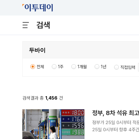
검색
전체
1주
1개월
1년
직접입력
검색결과 총
1,456
건
정부, 8차 석유 최
정부가 25일 0시부터 적용되는 8
25일 0시부터 향후 4주
다. 이에 따라 휘발유는 리터