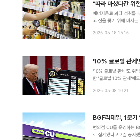
"따라 마셨다간 위
에너지음료 과다 섭취를 부
고 잠을 쫓기 위해 마시는
한 콘텐츠로 소비될 수 있다는 우려가 제기된다. 17일
2026-05-18 15:16
따르면 두바이 경찰은 어
'10% 글로벌 관세'도 위법 판결 미국 법원이 도널드 트럼프 미국 대통령이 상
한 '글로벌 10% 관세'
럼프 행정부가 전 세계 무
2026-05-08 10:21
당화될 수 없다고 판단했습
BGF리테일, 1분기
편의점 CU를 운영하는 B
로 집계됐다고 7일 공시했다. 