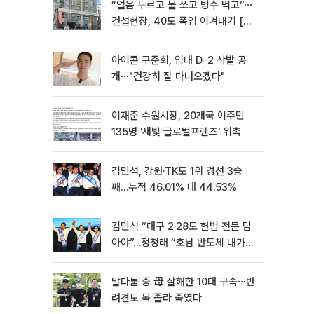
“얼음 두르고 물 쏘고 빙수 먹고”⋯
건설현장, 40도 폭염 이겨내기 [르
포]
아이콘 구준회, 입대 D-2 삭발 공
개⋯"건강히 잘 다녀오겠다"
이재준 수원시장, 20개국 이주민
135명 '새빛 글로벌프렌즈' 위촉
김민석, 강원·TK도 1위 경선 3승
째…누적 46.01% 대 44.53%
김민석 “대구 2·28도 헌법 전문 담
아야”…정청래 “호남 반도체 내가
제일 잘할 것”
말다툼 중 母 살해한 10대 구속⋯반
려견도 목 졸라 죽였다