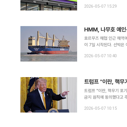
은 차별화 상품 흥행과 점
2026-05-07 15:29
꽃 조기 개화 및 평균 기
HMM, 나무호 예인
호르무즈 해협 인근 해역에
이 7일 시작된다. 선박은
예정이다. HMM에 따르면 현지 예인선은 전날 오후 두바이를 출발해 이날 새벽 사고 선박 인근 해
2026-05-07 10:40
역에 도착했다. 현지 일출
트럼프 "이란, 핵무기 포기 동의" 도널드 트럼프 미국 대통령이 6일(현지시간
금지 원칙에 동의했다고 주
대통령은 이날 백악관 행사
2026-05-07 10:15
못할 것"이라며 "이란도 