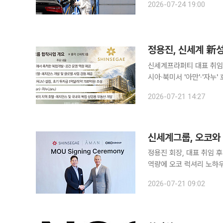
2026-07-24 19:00
지된다. 최근 미국과
정용진, 신세계 新
신세계프라퍼티 대표 취임 
시아·북미서 '아만'·'자누' 
룹 회장이 세계적인 럭셔리
2026-07-21 14:27
올해 6월 신세계프라퍼티
신세계그룹, 오코와
정용진 회장, 대표 취임 
역량에 오코 럭셔리 노하우 결합 신세계그룹이 글로벌 부동산 개발회사 오코(
럭셔리 호텔·리조트 브랜드 아만
2026-07-21 09:02
회장과 블라디슬라프 도로