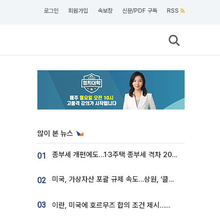
로그인
회원가입
속보창
신문/PDF 구독
RSS
많이 본 뉴스
종부세 개편에도…1·3주택 종부세 격차 2028년부터 확대
01
미국, 가상자산 포괄 규제 속도…상원, ‘클래리티법’ 9월 절차투표 추진
02
03
이란, 미국에 호르무즈 합의 조건 제시…美 “경기 아직 안 끝나” [종합]