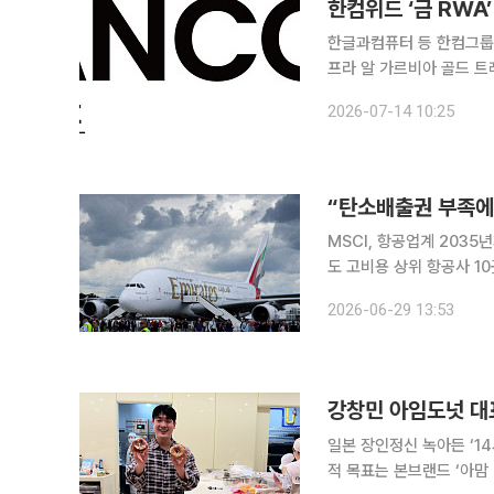
한컴위드 ‘금 RW
한글과컴퓨터 등 한컴그룹 
프라 알 가르비아 골드 트레
와 금 기반 실물자산 토큰화
2026-07-14 10:25
다. 이번 협약은 ADG
“탄소배출권 부족에 
MSCI, 항공업계 203
도 고비용 상위 항공사 10곳에 포함 국제 항공사들이 탄소배출권 부족 
십억 달러 규모의 추가 비
2026-06-29 13:53
일본 장인정신 녹아든 ‘1
적 목표는 본브랜드 ‘아맘 다코탄’ 상륙 국내 디저트 시장의 유행 