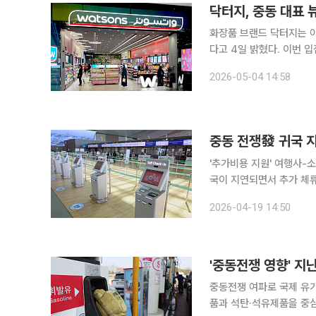
닥터지, 중동 대표 
화장품 브랜드 닥터지는 아
다고 4일 밝혔다. 이번 입점은 닥터지의 첫 GCC(걸프협력회의) 시장 진출이다. 세계 최대 쇼핑몰
로 꼽히는 ‘두바이 몰’ 등 
2026-05-04 14:58
GCC 지역의 대표 헬스앤뷰
중동 전쟁發 귀국 
'추가비용 지원' 여행사-소비자원 약관 엇갈린 해
국이 지연되면서 추가 체
지원 기준이 달라 소비자들
2026-04-19 14:50
일 연합뉴스와 여행업계 
중동전쟁 여파로 국제 유가
품과 석탄·석유제품을 중심