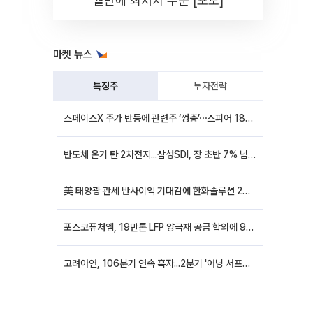
월만에 최저치 수준 [포토]
마켓 뉴스
특징주
투자전략
스페이스X 주가 반등에 관련주 ‘껑충’⋯스피어 18%ㆍ에이치브이엠 12%↑
반도체 온기 탄 2차전지...삼성SDI, 장 초반 7% 넘게 껑충
美 태양광 관세 반사이익 기대감에 한화솔루션 20%대·OCI홀딩스 14%대 급등
포스코퓨처엠, 19만톤 LFP 양극재 공급 합의에 9%대 강세
고려아연, 106분기 연속 흑자...2분기 '어닝 서프라이즈'에 장 초반 12%대 강세