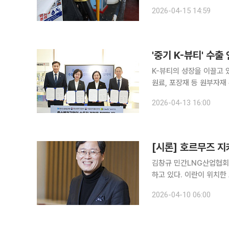
지수에 따르면 3월 기준 수
2026-04-15 14:59
2개월 만에 가장 높은 수
K-뷰티의 성장을 이끌고 
원료, 포장재 등 원부자재
서 K-뷰티 글로벌 경쟁력
2026-04-13 16:00
소벤처기업부와 식품의약품
[시론] 호르무즈 지
김창규 민간LNG산업협회 부회장 최근 중동 정세가 급변하면서 호르무즈 
하고 있다. 이란이 위치
작고 아라비아반도 끝자락에
2026-04-10 06:00
현지 대사로 지켜본 조용