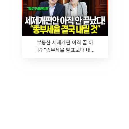
부동산 세제개편 아직 끝 아
냐? "종부세율 발표보다 내릴
것" 장기거주·양도세 전망 I 집
땅지성 I 김인만, 진미윤