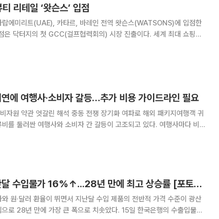
뷰티 리테일 ‘왓슨스’ 입점
랍에미리트(UAE), 카타르, 바레인 전역 왓슨스(WATSONS)에 입점한
두바이·아부다비·샤르자 지역의 주요 랜드마크 매장에 입점한다. 왓슨스는
티(H&B) 유통 채널로, 닥
지연에 여행사·소비자 갈등…추가 비용 가이드라인 필요
석 중동 전쟁 장기화 여파로 해외 패키지여행객 귀
류비를 둘러싼 여행사와 소비자 간 갈등이 고조되고 있다. 여행사마다 비용
이 혼란을 겪는 만큼 명확한 기준 마련이 필요하다는 지적이 나온다. 19
등에 따르면 하나투어는 중동전쟁에 따른
'중동전쟁 영향' 지난달 수입물가 16%↑...28년 만에 최고 상승률 [포토로그]
와 원·달러 환율이 뛰면서 지난달 수입 제품의 전반적 가격 수준이 광산
으로 28년 만에 가장 큰 폭으로 치솟았다. 15일 한국은행의 수출입물가