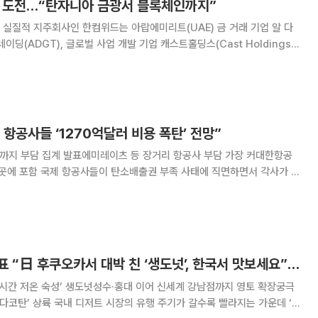
A’ 도전…“탄자니아 금광서 블록체인까지”
실질적 지주회사인 한컴위드는 아랍에미리트(UAE) 금 거래 기업 알 다
이딩(ADGT), 글로벌 사업 개발 기업 캐스트홀딩스(Cast Holdings)
(Gold RWA) 사업 추진을 위한 3자 업무협약을 체결했다고 14일 밝혔
T가 추진 중인 탄자니아 금광
항공사들 ‘1270억달러 비용 폭탄’ 전망”
5년까지 부담 집계 발표에미레이츠 등 장거리 항공사 부담 가장 커대한항공
사태에 직면하면서 각사가 수
용 부담을 안게 될 것이라는 분석이 나왔다. 대한항공도 비용 부담이 큰 상
위 항공사 10곳에 이름을 올렸다. 28일(현지시간) 파이낸
강창민 아임도넛 대표 “日 후쿠오카서 대박 친 ‘생도넛’, 한국서 맛보세요”[유통人터뷰]
4시간 저온 숙성’ 생도넛성수·홍대 이어 신세계 강남점까지 영토 확장궁극
주기가 갈수록 빨라지는 가운데 ‘오