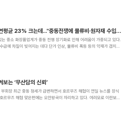
입물가지수는 169.38로 2월보다 16.1% 올라 1998년 1월 이후 28년
준을 보였다. 이같은 오름세는 지
'중기 K-뷰티' 수출 연평균 23% 크는데..."중동전쟁에 물류비·원자재 수입 악영향"
있는 중소 화장품업계가 중동 전쟁 장기화로 인해 어려움이 가중되고 있다.
 수급에 차질이 빚어지는 데다 단가 인상, 물류비 폭등 등의 악재가 겹치면
과 국내 업계의 수출 전선에 악영향을 미칠 것이란 우려가 커지고 있다. 중
안전처는 13일 충북 충주에 있는
켜보는 ‘무산담의 신뢰’
해협이 연일 뉴스를 장식
한 호르무즈 해협 맞은편에는 오만왕국이 자리하고 있다. 여러모로 이란보다
 있다 보니 우리에게는 다소 낯선 나라이기도 하다. 2019년부터 3년간
하고 평화롭던 오만이 요사이 신문지상에 자주