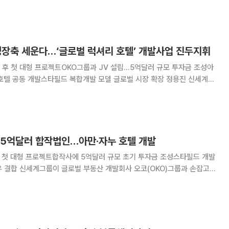
 이란 양측의 공방이 격화되고
성장축 세운다…‘글로벌 럭셔리 호텔’ 개발사업 진두지휘
후 첫 대형 프로젝트OKO그룹과 JV 설립...5억달러 규모 투자금 조성아
호텔 공동 개발스타필드 복합개발 모델 글로벌 시장 확장 정용진 신세계그
 호텔·리조트 브랜드 아만과 손잡고 글로벌 부동산 개발 사업에 나선다.
 대표이사에 오른 이후 추진하는 첫 대
 5억달러 합작법인…아만·자누 호텔 개발
후 첫 대형 프로젝트합작사에 5억달러 규모 초기 투자금 조성스타필드 개발
OKO)그룹과 손잡고
과 자누의 호텔·레지던스 개발 사업에 나선다. 신세계그룹은 정용진
닌 오코그룹 회장이 최근 서울 조선팰리스호