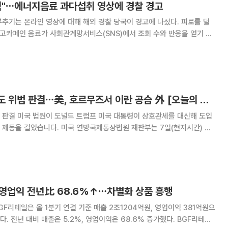
험"⋯에너지음료 과다섭취 영상에 경찰 경고
추기는 온라인 영상에 대해 해외 경찰 당국이 경고에 나섰다. 피로를 덜
 고카페인 음료가 사회관계망서비스(SNS)에서 조회 수와 반응을 얻기 위
(현지시간) 아랍에미리트(UAE) 매체 ARN에
린이와 청소년에게 에너지음료 과다 섭
'10% 글로벌 관세'도 위법 판결⋯美, 호르무즈서 이란 공습 外 [오늘의 주요뉴스]
호관세를 대신해 도입
에도 제동을 걸었습니다. 미국 연방국제통상법원 재판부는 7일(현지시간) 트
역 상대국을 상대로 새로 부과한 10% 글로벌 관세가 무역법 122조로 정
니다. 이번 판단은 3명의 판사로 구
 영업익 전년比 68.6%↑⋯차별화 상품 흥행
GF리테일은 올 1분기 연결 기준 매출 2조1204억원, 영업이익 381억원으
전년 대비 매출은 5.2%, 영업이익은 68.6% 증가했다. BGF리테일