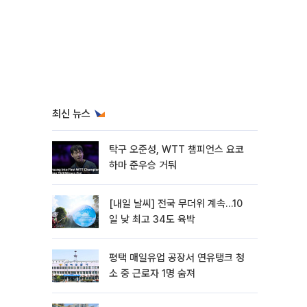
최신 뉴스
탁구 오준성, WTT 챔피언스 요코
하마 준우승 거둬
[내일 날씨] 전국 무더위 계속…10
일 낮 최고 34도 육박
평택 매일유업 공장서 연유탱크 청
소 중 근로자 1명 숨져