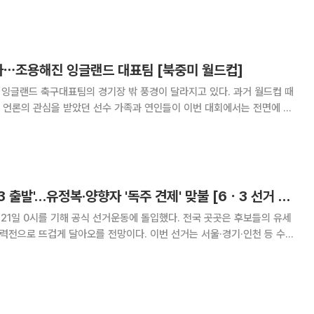
이목을 집중시킨 브랜드가 있다. 일본의 유명 셰프 히라가 선보인 나마(생)
도넛 브랜드 ‘아임도넛(I’m Donut?)’이다. 1
갔나⋯조용해진 잉글랜드 대표팀 [북중미 월드컵]
 잉글랜드 축구대표팀의 경기장 밖 풍경이 달라지고 있다. 과거 월드컵 때
 언론의 관심을 받았던 선수 가족과 연인들이 이번 대회에서는 전면에 나
 장거리 이동과 긴 대회 기간, 체류 비용이 부담으로 작용한 데다 사생활 노
출을 꺼리는 선수 가족이 늘어난 영향이다. 15일(한국시간) 영
박찬대·추미애 'D-13 출발'…유정복·양향자 '독주 견제' 맞불 [6ㆍ3 선거 풍향계]
 21일 0시를 기해 공식 선거운동에 돌입했다. 전국 곳곳은 후보들의 유세
총력전으로 뜨겁게 달아오를 전망이다. 이번 선거는 서울·경기·인천 등 수도
까지 전국 민심의 향배를 가를 중대 분수령으로 평가된다. 특히 이재명 정
는 전국 단위 선거라는 점에서 단순한 지