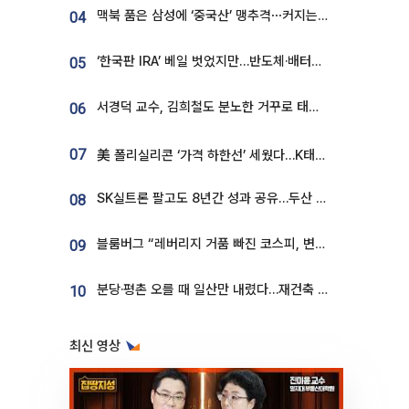
맥북 품은 삼성에 ‘중국산’ 맹추격⋯커지는 노트북 OLED 시장
04
‘한국판 IRA’ 베일 벗었지만…반도체·배터리 업계 “시행령이 관건”
05
서경덕 교수, 김희철도 분노한 거꾸로 태극기⋯"엉터리는 아냐, 아쉬울 뿐"
06
07
美 폴리실리콘 ‘가격 하한선’ 세웠다…K태양광 수혜 기대
SK실트론 팔고도 8년간 성과 공유…두산 인수대금 2.3조가 끝 아냐
08
블룸버그 “레버리지 거품 빠진 코스피, 변동성 최악 국면 지났을 가능성”
09
분당·평촌 오를 때 일산만 내렸다…재건축 기대감도 ‘무색’
10
최신 영상