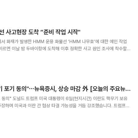
포 운영 효율화가 매출과 영업이익 성장에 영향을 미쳤다고 분석했다. 벚
온 상승 등 우호적인 기상 여건
선 사고현장 도착 “준비 작업 시작"
서 화재가 발생한 HMM 운용 화물선 ‘HMM 나무호’에 대한 예인 작업
 이르면 이날 밤 두바이항에 도착해 이후 정확한 사고 원인 조사에 착수할
 이후 HMM 나무호를 예인선에 연결하
트럼프 "이란, 핵무기 포기 동의"⋯뉴욕증시, 상승 마감 外 [오늘의 주요뉴스]
) 이란도 핵무기 보유
장하며 미국과 이란 간 협상 타결 가능성을 거듭 강조했습니다. 트럼프
에서 기자들과 만나 "이란은 핵무기를 가져서는 안 되며, 앞으로도 갖지
다른 여러 사안과 함께 이 원칙에 동의했