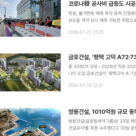
코로나發 공사비 급등도 시공
법원, 물가변동 배제 특약 효력 인정쌍용건설 추가 공사
상승을 계약 당시 예측 가능한 위험으
공사비 상승 부담도 온전히 시공사가 떠안아야 
2026-07-21 15:20
따르면 서울중앙지법 민사합의27부는 
금호건설, ‘평택 고덕 A72·
총 4382억 규모⋯2026년 착공·20
니티 도입 금호건설이 ‘평택고덕 A-72블록·A-73블록 민간참여 공공주택 건설사업’의 우선협상대
상자로 선정됐다고 10일 밝혔다. 이
2026-07-10 12:21
된 특
쌍용건설, 1010억원 규모 
쌍용건설(글로벌세아그룹)은 23일 
건설공사'를 최종 수주했다고 30일 밝혔다. 이번 사업은 강원특별자치도 동해시 구
전면 해상에 10만DWT(재화중량톤수)