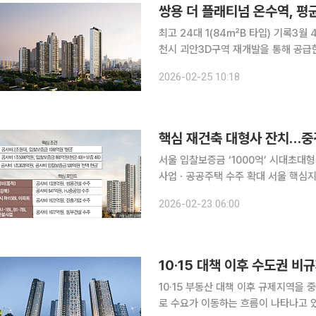
쌍용 더 플래티넘 온수역, 평균
최고 24대 1(84㎡B 타입) 기록3월 4일 당첨
천시 괴안3D구역 재개발을 통해 공급한
약을 마감했다. 25일 한국부동산원 청약홈에 따르면 쌍용 더 플래티넘 온수역은 24일 진행된 1순
2026-02-25 10:18
위 청약에서 특별공급을 제외한 109세
핵심 재건축 대형사 잔치…중
서울 입찰보증금 ‘1000억’ 시대초대
사업ㆍ공공주택 수주 확대 서울 핵심지 정비사업 수주전이 ‘대형사 전장’으로 굳어지면서 중견·중소
형 건설사의 먹거리 지도는 소규모 정
2026-02-23 06:00
금융제공, 브랜드·설계 패키지 경쟁까
10·15 대책 이후 수도권 비
10·15 부동산 대책 이후 규제지역을
로 수요가 이동하는 흐름이 나타나고 