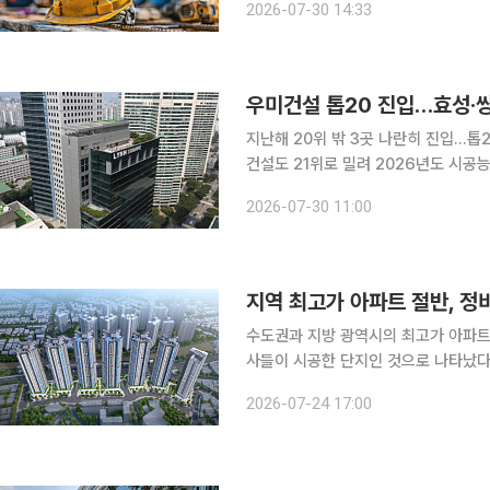
2026-07-30 14:33
편됐다. 반면 대우건설과 DL이앤씨는 
우미건설 톱20 진입…효성·쌍용
지난해 20위 밖 3곳 나란히 진입…
건설도 21위로 밀려 2026년도 시공능력평가에서 10위권 밖 중견 건설사들의 순위가 크게 뒤바뀌
었다. 지난해 20위 밖이었던 우미건설
2026-07-30 11:00
지역 최고가 아파트 절반, 정
수도권과 지방 광역시의 최고가 아파트
사들이 시공한 단지인 것으로 나타났다
경쟁력을 높이고 다시 정비사업 수주 실적으로 
2026-07-24 17:00
아실 자료를 토대로 수도권과 부산·대