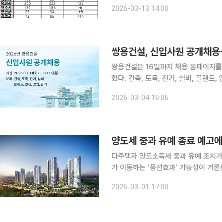
급감한 반면 규제를 적용받지 않은 인
2026-03-13 14:00
선효과'가 나타나
쌍용건설, 신입사원 공개채용⋯
쌍용건설은 16일까지 채용 홈페이지를
혔다. 건축, 토목, 전기, 설비, 플랜트, 안전, 영업 8개 부문에서 약 30명을 채용한다. 지원 자격은 올
해 8월 졸업 예정자와 6월 전역 예정
2026-03-04 16:06
격사유가 없어야 한다. 온라인
양도세 중과 유예 종료 예고에
다주택자 양도소득세 중과 유예 조치가
가 이동하는 ‘풍선효과’ 가능성이 거
부담을 회피하려는 투자 수요가 인접 비규제지
2026-03-01 17:00
면 다주택자 양도세 중과 유예 종료가