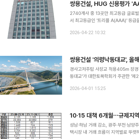
쌍용건설, HUG 신용평가 'A
2740개사 중 13곳만 최고등급 글로벌 세아그룹 쌍용건설이 주택도시보증공사(HUG) 신용평가에
서 최고등급인 '트리플 A(AAA)' 등
수준이다. HUG 신용등급은 시공사의 재무상태와 경영능력 등을 종합적으로 평가해 PF 보증, 분양
2026-04-22 10:32
보증, 하자보수보증 등 각종 보증업무의
쌍용건설 '의령낙동대교', 올
경사고저주탑 사장교 적용405m 장경간·비대칭 구조로
동대교'가 대한토목학회가 주관한 '제2
다고 1일 밝혔다. 쌍용건설은 의령낙동대교가 포함된 고속국도 제14호선 함양~창녕간 건설 제11공
2026-04-01 15:25
구 공사를 2018년 5월 기술형 입찰
10·15 대책 6개월⋯규제지역
성남·하남 거래 감소, 광주·부천·남양주 증가 10·15 부동산 대책 시행 6개월이 지나
택시장 내 거래 흐름이 지역별로 뚜렷