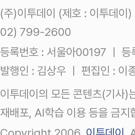
(주)이투데이 (제호 : 이투데이
02) 799-2600
등록번호 : 서울아00197 ㅣ 등록일
발행인 : 김상우 ㅣ 편집인 : 
이투데이의 모든 콘텐츠(기사)는
재배포, AI학습 이용 등을 금지
Copyright 2006.
이투데이
.