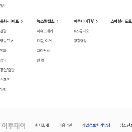
일반
문화·라이프
뉴스발전소
이투데이TV
스페셜리포트
관광
이슈크래커
e스튜디오
방송/TV
요즘, 이거
랭킹영상
영화
그래픽스
음악
한 컷
공연/출판
스포츠
일반
회사소개
이용약관
개인정보처리방침
청소년