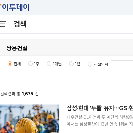
검색
전체
1주
1개월
1년
직접입력
검색결과 총
1,675
건
대우건설·DL이앤씨 두 계단씩 하락8월부터 입찰자격
에서는 삼성물산이 13년 연속 1위를 
제를 공고히 한 가운데 GS건설과 현