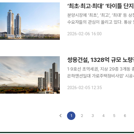
‘최초·최고·최대’ ‘타이틀 단
분양시장에 ‘최초’, ‘최고’, ‘최대’ 
수요자들의 관심이 쏠리고 있다. 통상
문 상품성과 규모를 갖춘 단지들이 공급
2026-02-06 16:00
일 업계에 따르면, 올해 부동산 시장을
쌍용건설, 1328억 규모 
1∙9호선 초역세권, 지상 29층 3개동 총 206가구 쌍용건설은 지난 3일 개
은하맨션일대 가로주택정비사업' 시공사 
사업은 서울 동작구 노량진동 84-24
2026-02-05 12:35
층 규모의 '더 플래티넘(The Platinum
1
2
3
4
5
6