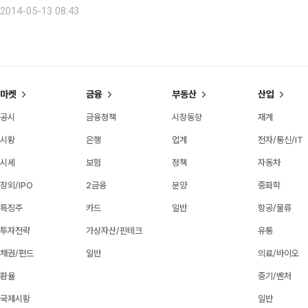
2014-05-13 08:43
마켓
금융
부동산
산업
공시
금융정책
시장동향
재계
시황
은행
업계
전자/통신/IT
시세
보험
정책
자동차
장외/IPO
2금융
분양
중화학
특징주
카드
일반
항공/물류
투자전략
가상자산/핀테크
유통
채권/펀드
일반
의료/바이오
환율
중기/벤처
국제시황
일반