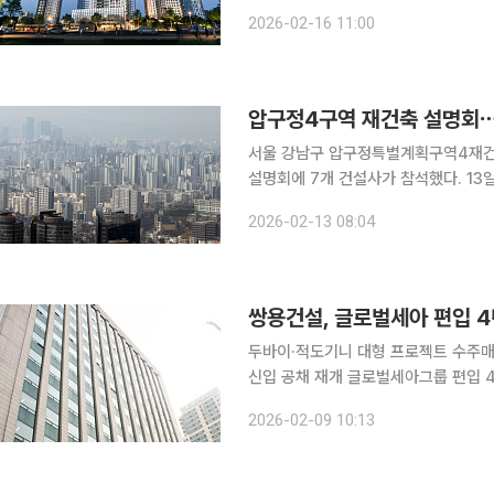
효과’가 가시화됐다는 분석이다. 16일 부동산 업계에 따르면 지난해 10·15 부동산 대책으로 서울 전
2026-02-16 11:00
역과 경기 12개 지역이 조정대상지역
압구정4구역 재건축 설명회⋯
서울 강남구 압구정특별계획구역4재건
설명회에 7개 건설사가 참석했다. 13일 압구정4구역 재건축 조합에 따르면 전날 조합 사무실 열린
설명회에는 삼성물산, 현대건설, DL이
2026-02-13 08:04
다. 압구정4구역 재건축 사업은 압구정
쌍용건설, 글로벌세아 편입 4
두바이·적도기니 대형 프로젝트 수주매출
신입 공채 재개 글로벌세아그룹 편입 4년 차에 들어선 쌍용건설이 해외 수주 확대와 재무구조 개선
을 바탕으로 실적 반등 흐름을 이어가고
2026-02-09 10:13
맞물리면서 매출과 이익이 3년 연속 