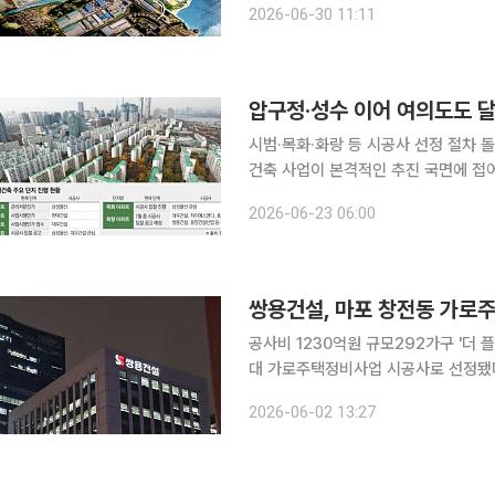
2026-06-30 11:11
압구정·성수 이어 여의도도 달
시범·목화·화랑 등 시공사 선정 절차 돌입“입
건축 사업이 본격적인 추진 국면에 접
속 등장하는 가운데 시범·목화·화랑아
2026-06-23 06:00
쌍용건설, 마포 창전동 가로
공사비 1230억원 규모292가구 '더 플래티넘' 조성 쌍용건설이 서울 마포
대 가로주택정비사업 시공사로 선정됐다고 2일 밝혔다. 이번 사업은 
에 지하 5층~지상 20층, 6개 동, 
2026-06-02 13:27
다. 공사비는 약 1