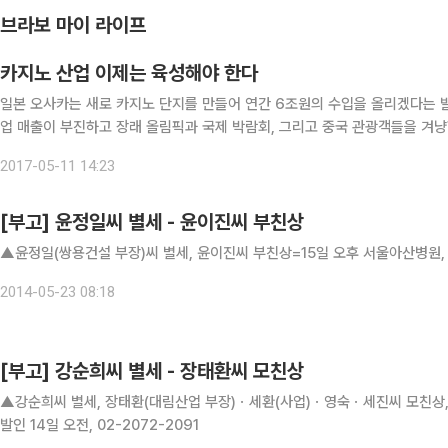
브라보 마이 라이프
카지노 산업 이제는 육성해야 한다
일본 오사카는 새로 카지노 단지를 만들어 연간 6조원의 수입을 올리겠다는 
업 매출이 부진하고 장래 올림픽과 국제 박람회, 그리고 중국 관광객들을 겨냥
생긴다고 했다. 블룸버그 인텔리전스의 자료를 인용한 신문보도에 의하면,
2017-05-11 14:23
[부고] 윤정일씨 별세 - 윤이진씨 부친상
▲윤정일(쌍용건설 부장)씨 별세, 윤이진씨 부친상=15일 오후 서울아산병원, 발인
2014-05-23 08:18
[부고] 강순희씨 별세 - 장태환씨 모친상
▲강순희씨 별세, 장태환(대림산업 부장)ㆍ세환(사업)ㆍ영숙ㆍ세진씨 모친상, 
발인 14일 오전, 02-2072-2091