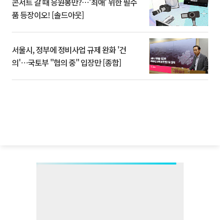
콘서트 갈 때 응원봉만?⋯'최애' 위한 필수
품 등장이오! [솔드아웃]
서울시, 정부에 정비사업 규제 완화 '건
의'⋯국토부 "협의 중" 입장만 [종합]