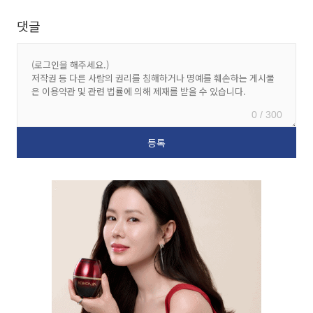
댓글
0 / 300