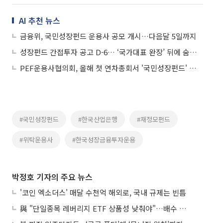
AI 추천 뉴스
금융위, 국민성장펀드 운용사 공모 개시…다음달 5일까지
성장펀드 간접투자 공고 D-6… ‘국가대표 완장’ 뒤에 숨은 GP들의 주판알
PEF운용사협의회, 올해 첫 연차총회서 '국민성장펀드' 대응 점검
#국민성장펀드
#한국산업은행
#재정모펀드
#위탁운용사
#한국성장금융투자운용
박정호 기자의 주요 뉴스
'코인 엑소더스' 매달 수천억 해외로, 국내 규제는 빈틈
與 "단일종목 레버리지 ETF 상품성 낮춰야"…배수 조정안도 거론