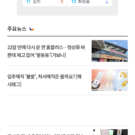
주요뉴스
22일 만에 다시 문 연 홈플러스…정상화 바
쁜데 재고 없어 ‘발동동’[가보니]
입추매직 '불발', 처서매직은 올까요? [해
시태그]