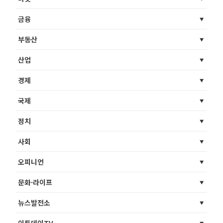
금융
부동산
산업
경제
국제
정치
사회
오피니언
문화·라이프
뉴스발전소
이투데이TV