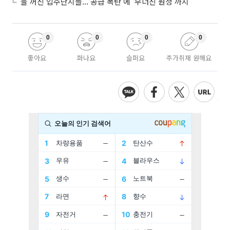
불 꺼진 입주단지들...‘공급 폭탄’에 ‘무너진 원청’까지
0
0
0
0
좋아요
화나요
슬퍼요
추가취재 원해요