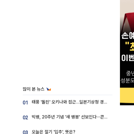
많이 본 뉴스
태풍 '돌핀' 오키나와 접근…일본기상청 경로 업데이트
01
빅뱅, 20주년 기념 '새 뱅봉' 선보인다⋯콘서트 앞두고 팝업 개최
02
오늘은 절기 '입추', 뜻은?
03