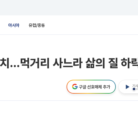
아시아
유럽/중동
고치…먹거리 사느라 삶의 질 하
기사
구글 선호매체 추가