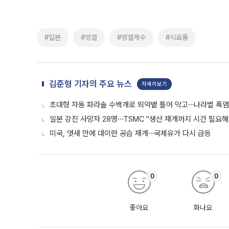
#일본
#엥겔
#엥겔계수
#식료품
김준형 기자의 주요 뉴스
자세히보기
초대형 자동 파라솔 수백개로 뙤약볕 틀어 막고⋯나라별 폭염
일본 강진 사망자 28명⋯TSMC "생산 재개까지 시간 필요해
미국, 엿새 만에 대이란 공습 재개⋯국제유가 다시 급등
0
0
좋아요
화나요