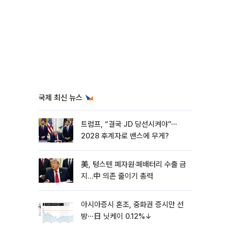
국제 최신 뉴스
트럼프, “결국 JD 당선시켜야”⋯
2028 후계자로 밴스에 무게?
美, 텅스텐 폐자원·폐배터리 수출 금
지…中 의존 줄이기 총력
아시아증시 혼조, 중화권 증시만 선
방⋯日 닛케이 0.12%↓