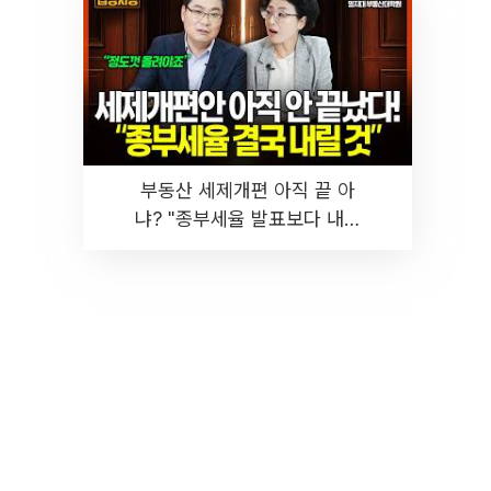
부동산 세제개편 아직 끝 아
냐? "종부세율 발표보다 내릴
것" 장기거주·양도세 전망 I 집
땅지성 I 김인만, 진미윤