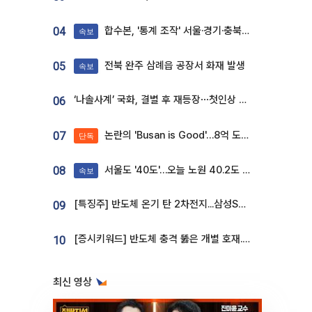
합수본, '통계 조작' 서울·경기·충북 선관위 등 추가 압수수색
04
속보
전북 완주 삼례읍 공장서 화재 발생
05
속보
‘나솔사계’ 국화, 결별 후 재등장⋯첫인상 투표 휩쓸고 ‘인기녀’ 등극
06
논란의 'Busan is Good'…8억 도시브랜드, 용산 대통령실 CI 업체가 수행
07
단독
서울도 '40도'…오늘 노원 40.2도 기록
08
속보
[특징주] 반도체 온기 탄 2차전지...삼성SDI, 장 초반 7% 넘게 껑충
09
[증시키워드] 반도체 충격 뚫은 개별 호재...포스코퓨처엠·에코프로·한화솔루션 '눈길'
10
최신 영상