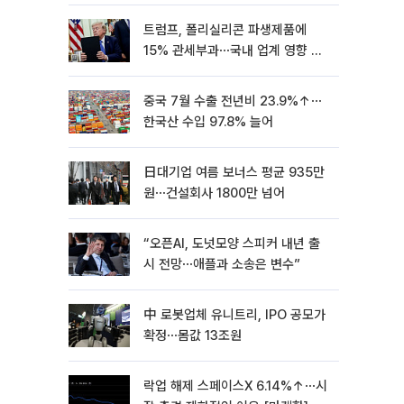
트럼프, 폴리실리콘 파생제품에
15% 관세부과⋯국내 업계 영향 촉
각 [종합]
중국 7월 수출 전년비 23.9%↑⋯
한국산 수입 97.8% 늘어
日대기업 여름 보너스 평균 935만
원⋯건설회사 1800만 넘어
“오픈AI, 도넛모양 스피커 내년 출
시 전망⋯애플과 소송은 변수”
中 로봇업체 유니트리, IPO 공모가
확정⋯몸값 13조원
락업 해제 스페이스X 6.14%↑⋯시