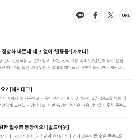
…정상화 바쁜데 재고 없어 ‘발동동’[가보니]
준비 신선식품 등 순차 입고…13일 정식 개장 목표 22일 만에 다시 문을
오전부터 직원들은 비어 있는 진열대를 채우느라 바쁘게 움직였다. 계란과
리를 잡기 시작했지만, 매장 곳곳엔 여전히 텅 빈 매대가 먼저 눈에 들어왔
까요? [해시태그]
’의 단계까지 온 지독하고 지독한 폭염입니다. 낮 기온이 37~39도를 찍는 극
 선선하게 느껴질 지경인데요. 이번 폭염의 중심은 처음 영남을 비롯한 동쪽
 북서풍이 산맥을 넘어 영남 쪽으로 내려오면서 뜨겁고 건조해졌는데요.
 위한 필수품 등장이오! [솔드아웃]
합니다. 자신의 취향, 가치관과 유사하거나 인기 있는 인물 혹은 콘텐츠를