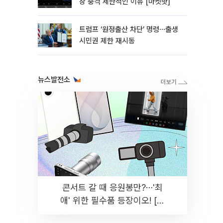
장 충격 제한적인 이유 [마켓핫]
트럼프 ‘원정출산 차단’ 명령⋯출생
시민권 제한 재시동
뉴스발전소
콘서트 갈 때 응원봉만?⋯'최
애' 위한 필수품 등장이오! [솔
드아웃]