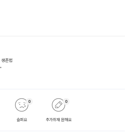
 생존법
"
0
0
슬퍼요
추가취재 원해요