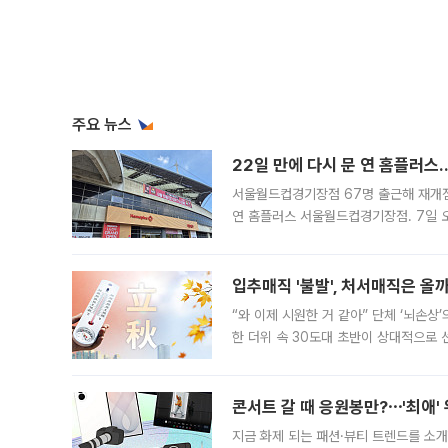
주요 뉴스
22일 만에 다시 문 연 홈플러스
서울월드컵경기장점 67명 출근해 재개점 
연 홈플러스 서울월드컵경기장점. 7일 
우유, 과일 같은 신선식품이 차근차근 자
입추매직 '불발', 처서매직은 올
“와 이제 시원한 거 같아” 단체 ‘뇌손상
한 더위 속 30도대 초반이 상대적으로
지역에 있었습니다. 7월 말에는 서풍과
콘서트 갈 때 응원봉만?⋯'최애'
지금 화제 되는 패션·뷰티 트렌드를 소개