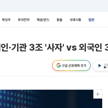
특징주
투자전략
채권/펀드
환율
국제시황
일반
기관 3조 '사자' vs 외국인 3
기사
구글 선호매체 추가