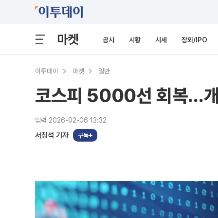
마켓
공시
시황
시세
장외/IPO
이투데이
마켓
일반
코스피 5000선 회복…개인·
입력 2026-02-06 13:32
서청석 기자
구독