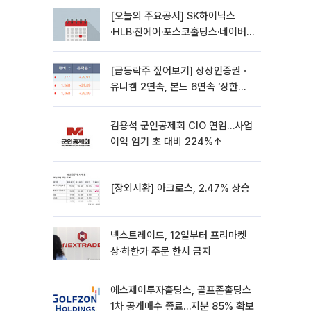
[오늘의 주요공시] SK하이닉스
·HLB·진에어·포스코홀딩스·네이버·
대우건설 등
[급등락주 짚어보기] 상상인증권ㆍ
유니켐 2연속, 본느 6연속 ‘상한
가’⋯M&A 훈풍 분 증시
김용석 군인공제회 CIO 연임…사업
이익 임기 초 대비 224%↑
[장외시황] 아크로스, 2.47% 상승
넥스트레이드, 12일부터 프리마켓
상·하한가 주문 한시 금지
에스제이투자홀딩스, 골프존홀딩스
1차 공개매수 종료…지분 85% 확보