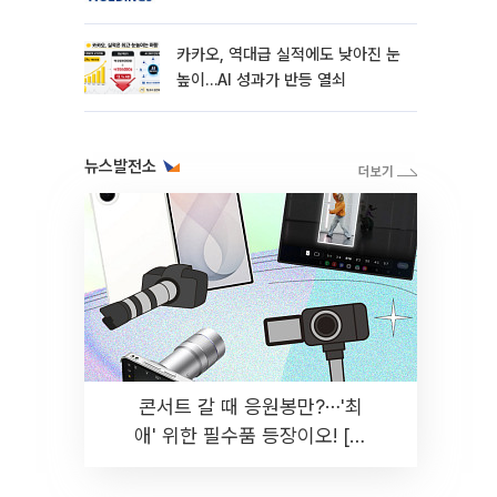
카카오, 역대급 실적에도 낮아진 눈
높이…AI 성과가 반등 열쇠
뉴스발전소
콘서트 갈 때 응원봉만?⋯'최
애' 위한 필수품 등장이오! [솔
드아웃]