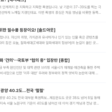
’의 단계까지 온 지독하고 지독한 폭염입니다. 낮 기온이 37~39도를 찍는 극
 선선하게 느껴질 지경인데요. 이번 폭염의 중심은 처음 영남을 비롯한 동쪽
 북서풍이 산맥을 넘어 영남 쪽으로 내려오면서 뜨겁고 건조해졌는데요.
 위한 필수품 등장이오! [솔드아웃]
합니다. 자신의 취향, 가치관과 유사하거나 인기 있는 인물 혹은 콘텐츠를
'가 자리 잡은 오늘, 잘파세대(Z세대와 알파세대의 합성어)의 눈길이 쏠린 곳은
리는 공연장. 응원봉만큼이나 눈에 띄는 게 있습니다. 공연이 시작되기
 '건의'⋯국토부 "협의 중" 입장만 [종합]
급 부족 원인진단 및 대책 관련 브리핑 서울시가 재개발·재건축을 통한 주택
비사업으로 인한 '이주 대란' 우려와 정부와의 정책 엇박자 논란에 대해 정
실장은 2031년까지 31만 가구 착공 목표에 차질이 없다는 입장이나,
·광양 40.2도…전국 '펄펄'
·광양 40.2도 전국 대부분 폭염특보…체감온도도 곳곳 38도 넘어 8일 동해
지속 서울 노원구의 기온이 40도를 넘어선 데 이어 경기 하남과 전남 광양
. 전국 대부분 지역에 폭염특보가 내려진 가운데 곳곳에서 39~40도 안팎