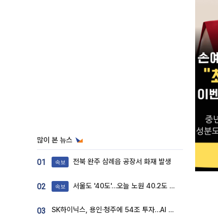
많이 본 뉴스
전북 완주 삼례읍 공장서 화재 발생
01
속보
서울도 '40도'…오늘 노원 40.2도 기록
02
속보
SK하이닉스, 용인·청주에 54조 투자…AI 메모리 생산기지 키운다
03