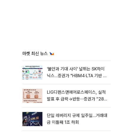
마켓 최신 뉴스
'불안과 기대 사이' 널뛰는 SK하이
닉스…증권가 "HBM4·LTA 기반 펀
터멘털 견고"
LIG디펜스앤에어로스페이스, 실적
발표 후 급락→반등⋯증권가 “28년
까지 튼튼”
단일 레버리지 규제 일주일…거래대
금 이틀째 1조 하회