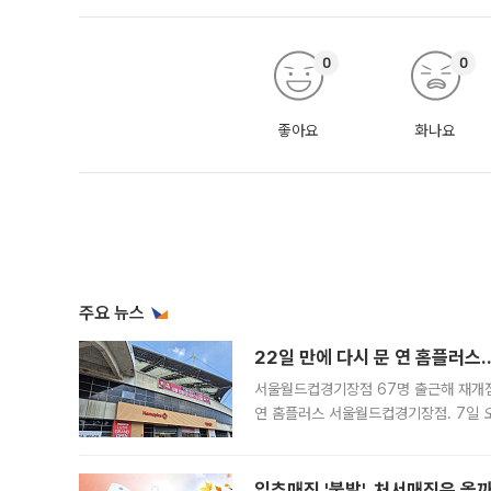
0
0
좋아요
화나요
주요 뉴스
22일 만에 다시 문 연 홈플러스
서울월드컵경기장점 67명 출근해 재개점 
연 홈플러스 서울월드컵경기장점. 7일 
우유, 과일 같은 신선식품이 차근차근 자
입추매직 '불발', 처서매직은 올