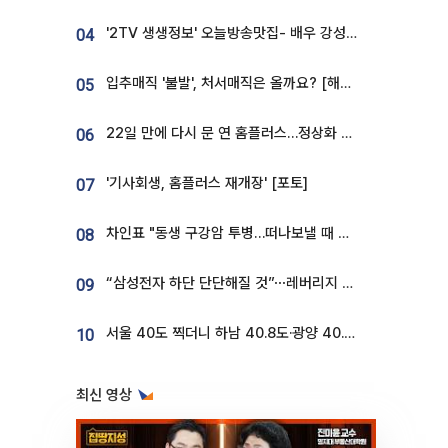
'2TV 생생정보' 오늘방송맛집- 배우 강성진 단골! 쌀국수ㆍ푸팟퐁 커리 맛집 '블○○○'
04
입추매직 '불발', 처서매직은 올까요? [해시태그]
05
22일 만에 다시 문 연 홈플러스…정상화 바쁜데 재고 없어 ‘발동동’[가보니]
06
'기사회생, 홈플러스 재개장' [포토]
07
차인표 "동생 구강암 투병…떠나보낼 때 가장 힘들었다”
08
“삼성전자 하단 단단해질 것”⋯레버리지 규제에 쏠림 완화 [찐코노미]
09
서울 40도 찍더니 하남 40.8도·광양 40.2도…전국 '펄펄'
10
최신 영상