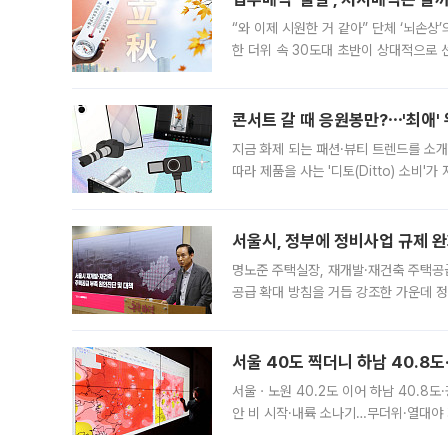
“와 이제 시원한 거 같아” 단체 ‘뇌손상
한 더위 속 30도대 초반이 상대적으로
지역에 있었습니다. 7월 말에는 서풍과
콘서트 갈 때 응원봉만?⋯'최애'
지금 화제 되는 패션·뷰티 트렌드를 소개
따라 제품을 사는 '디토(Ditto) 소비
어디일까요? 아이돌 콘서트 시작을 기다
서울시, 정부에 정비사업 규제 완화
명노준 주택실장, 재개발·재건축 주택공
공급 확대 방침을 거듭 강조한 가운데 정
면 반박하고 나섰다. 명노준 서울시 주택
서울 40도 찍더니 하남 40.8도
서울ㆍ노원 40.2도 이어 하남 40.8도
안 비 시작·내륙 소나기…무더위·열대야 
에서도 40도를 웃도는 기온이 관측됐다