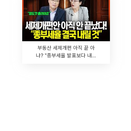
부동산 세제개편 아직 끝 아
냐? "종부세율 발표보다 내릴
것" 장기거주·양도세 전망 I 집
땅지성 I 김인만, 진미윤