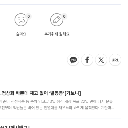
0
0
슬퍼요
추가취재 원해요
…정상화 바쁜데 재고 없어 ‘발동동’[가보니]
준비 신선식품 등 순차 입고…13일 정식 개장 목표 22일 만에 다시 문을
오전부터 직원들은 비어 있는 진열대를 채우느라 바쁘게 움직였다. 계란과
리를 잡기 시작했지만, 매장 곳곳엔 여전히 텅 빈 매대가 먼저 눈에 들어왔
까요? [해시태그]