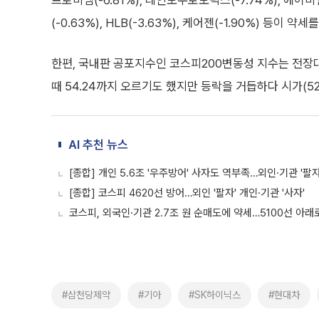
프로비엠(-6.81%), 레인보우로보틱스(-7.74%), 에이비
(-0.63%), HLB(-3.63%), 케어젠(-1.90%) 등이 약
한편, 국내판 공포지수인 코스피200변동성 지수는 전장대비 0
때 54.24까지 오르기도 했지만 등락을 거듭하다 시가(52
AI 추천 뉴스
[종합] 개인 5.6조 '우주방어' 사자도 역부족…외인·기관 '팔
[종합] 코스피 4620선 방어…외인 '팔자' 개인·기관 '사자'
코스피, 외국인·기관 2.7조 원 순매도에 약세…5100선 아래
#삼천당제약
#기아
#SK하이닉스
#현대차