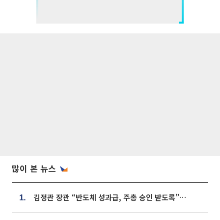
많이 본 뉴스
김정관 장관 “반도체 성과급, 주총 승인 받도록”…상법·자본시장법 개정 시사
1.