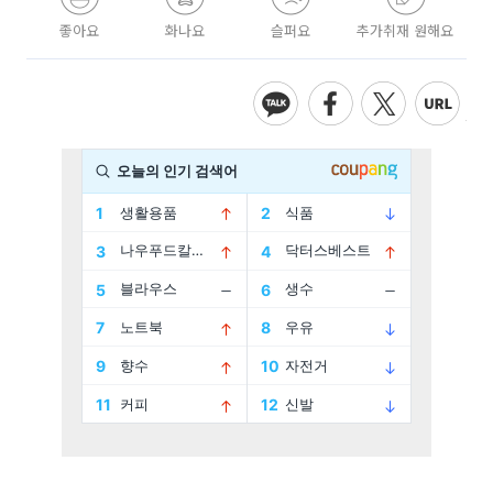
좋아요
화나요
슬퍼요
추가취재 원해요