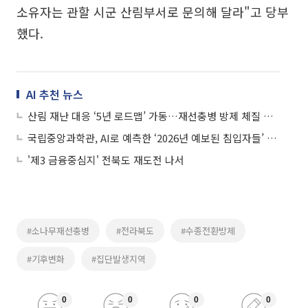
소유자는 관할 시군 산림부서로 문의해 달라"고 당부
했다.
AI 추천 뉴스
산림 재난 대응 ‘5년 로드맵’ 가동…재선충병 방제 체질 바꾼다
국립중앙과학관, AI로 예측한 ‘2026년 예보된 침입자들’ 특별전 개최
'제3 금융중심지' 전북도 재도전 나서
#소나무재선충병
#전라북도
#수종전환방제
#기후변화
#집단발생지역
0
0
0
0