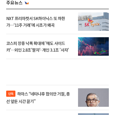
주요뉴스
NXT 프리마켓서 SK하이닉스 또 하한
가⋯‘11주 거래’에 시초가 왜곡
코스피 장중 낙폭 확대에 '매도 사이드
카'…외인 2.8조'팔자'· 개인 3.1조 '사자'
하마스 “네타냐후 합의안 거절, 총
단독
선 앞둔 시간 끌기”