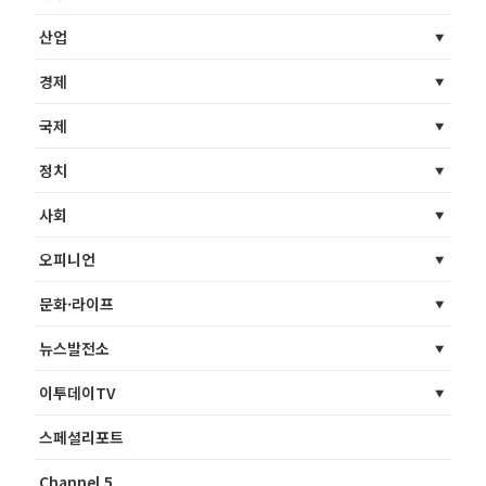
산업
경제
국제
정치
사회
오피니언
문화·라이프
뉴스발전소
이투데이TV
스페셜리포트
Channel 5