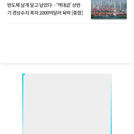
반도체 날개 달고 날았다⋯'역대급' 상반
기 경상수지 흑자 2000억달러 육박 [종합]