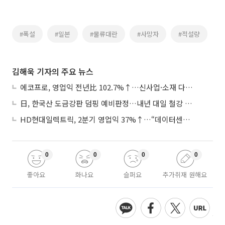
#폭설
#일본
#물류대란
#사망자
#적설량
김해욱 기자의 주요 뉴스
에코프로, 영업익 전년比 102.7%↑…신사업·소재 다각화 박차
日, 한국산 도금강판 덤핑 예비판정…내년 대일 철강 수출 ‘빨간불’
HD현대일렉트릭, 2분기 영업익 37%↑…“데이터센터 사업, 새로운 성장 축”
0
0
0
0
좋아요
화나요
슬퍼요
추가취재 원해요