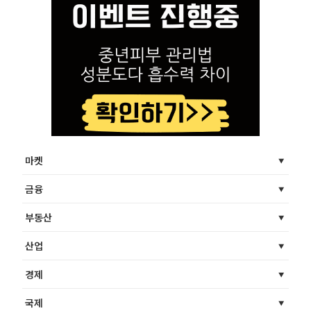
마켓
금융
부동산
산업
경제
국제