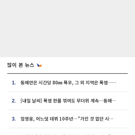
많이 본 뉴스
동해안은 시간당 80㎜ 폭우, 그 외 지역은 폭염…‘극과 극 날씨’
1.
[내일 날씨] 폭염 한풀 꺾여도 무더위 계속⋯동해안 이틀 연속 비
2.
임영웅, 어느덧 데뷔 10주년⋯"가진 것 없던 시절, 내 앞엔 20명의 팬뿐"
3.