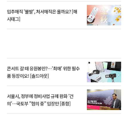
입추매직 '불발', 처서매직은 올까요? [해
시태그]
콘서트 갈 때 응원봉만?⋯'최애' 위한 필수
품 등장이오! [솔드아웃]
서울시, 정부에 정비사업 규제 완화 '건
의'⋯국토부 "협의 중" 입장만 [종합]