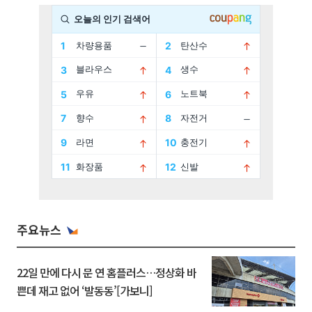
주요뉴스
22일 만에 다시 문 연 홈플러스…정상화 바
쁜데 재고 없어 ‘발동동’[가보니]