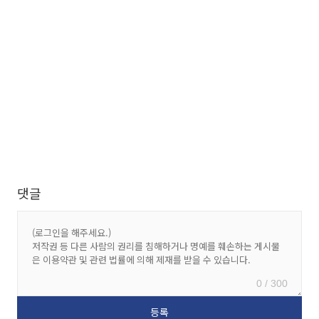
댓글
0 / 300