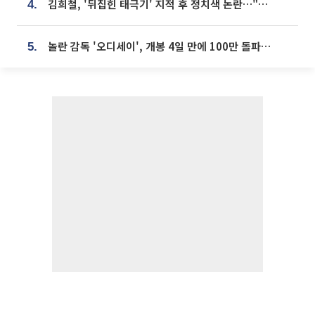
김희철, '뒤집힌 태극기' 지적 후 정치색 논란…"좌우 떠나 우리나라 국기"
4.
놀란 감독 '오디세이', 개봉 4일 만에 100만 돌파⋯'왕사남' 보다 빠르다
5.