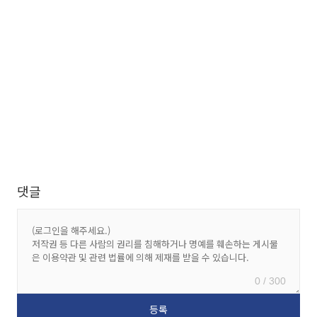
댓글
0 / 300