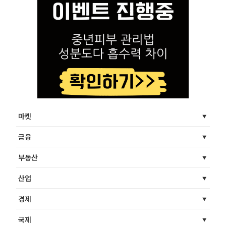
마켓
금융
부동산
산업
경제
국제