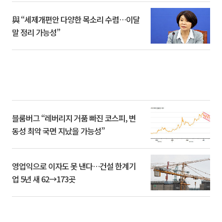
與 “세제개편안 다양한 목소리 수렴…이달
말 정리 가능성”
블룸버그 “레버리지 거품 빠진 코스피, 변
동성 최악 국면 지났을 가능성”
영업익으로 이자도 못 낸다…건설 한계기
업 5년 새 62→173곳