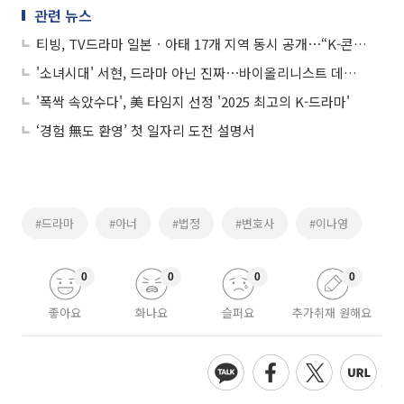
관련 뉴스
티빙, TV드라마 일본ㆍ아태 17개 지역 동시 공개⋯“K-콘텐츠 허브 역할 강화”
'소녀시대' 서현, 드라마 아닌 진짜⋯바이올리니스트 데뷔 "열정 보여줄 것"
'폭싹 속았수다', 美 타임지 선정 '2025 최고의 K-드라마'
‘경험 無도 환영’ 첫 일자리 도전 설명서
#드라마
#아너
#법정
#변호사
#이나영
0
0
0
0
좋아요
화나요
슬퍼요
추가취재 원해요