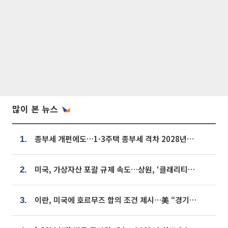
많이 본 뉴스
종부세 개편에도…1·3주택 종부세 격차 2028년부터 확대
1.
미국, 가상자산 포괄 규제 속도…상원, ‘클래리티법’ 9월 절차투표 추진
2.
이란, 미국에 호르무즈 합의 조건 제시…美 “경기 아직 안 끝나” [종합]
3.