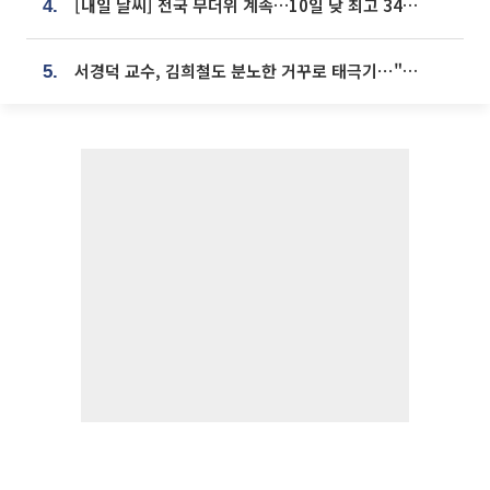
[내일 날씨] 전국 무더위 계속…10일 낮 최고 34도 육박
4.
서경덕 교수, 김희철도 분노한 거꾸로 태극기⋯"엉터리는 아냐, 아쉬울 뿐"
5.