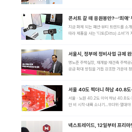
지역에 있었습니다. 7월 말에는 서풍과
콘서트 갈 때 응원봉만?⋯'최애'
지금 화제 되는 패션·뷰티 트렌드를 소개
따라 제품을 사는 '디토(Ditto) 소비
어디일까요? 아이돌 콘서트 시작을 기다
서울시, 정부에 정비사업 규제 완화
명노준 주택실장, 재개발·재건축 주택공
공급 확대 방침을 거듭 강조한 가운데 정
면 반박하고 나섰다. 명노준 서울시 주택
서울 40도 찍더니 하남 40.8도
서울ㆍ노원 40.2도 이어 하남 40.8도
안 비 시작·내륙 소나기…무더위·열대야 
에서도 40도를 웃도는 기온이 관측됐다
의 극심한
넥스트레이드, 12일부터 프리마