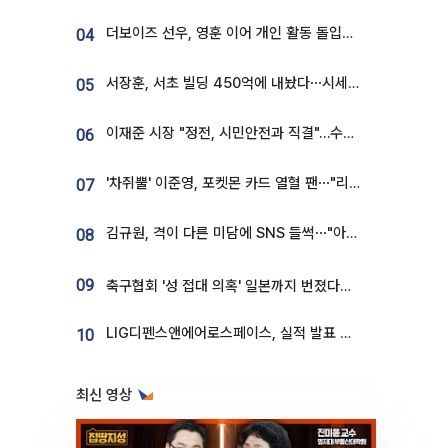
더보이즈 선우, 영훈 이어 개인 활동 돌입⋯앳에어리어와 전속계약
04
서장훈, 서초 빌딩 450억에 내놨다⋯시세차익은
05
이재준 시장 "정전, 시민안전과 직결"…수원시 비상대응체계 가동
06
'차쥐뿔' 이준영, 포켓몬 카드 열혈 팬⋯"리셀러 처단할 것"
07
김규원, 격이 다른 미담에 SNS 들썩⋯"아이 속옷 빨고 졸업식도 참석"
08
09
축구협회 '성 접대 의혹' 일본까지 번졌다…日 심판 실명 공개
LIG디펜스앤에어로스페이스, 실적 발표 후 급락→반등⋯증권가 “28년까지 튼튼”
10
최신 영상