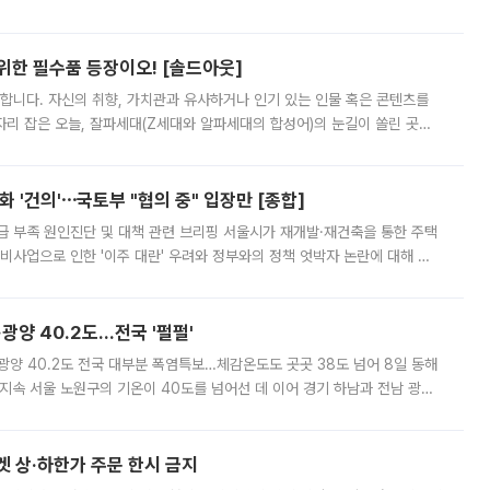
 북서풍이 산맥을 넘어 영남 쪽으로 내려오면서 뜨겁고 건조해졌는데요.
 위한 필수품 등장이오! [솔드아웃]
합니다. 자신의 취향, 가치관과 유사하거나 인기 있는 인물 혹은 콘텐츠를
'가 자리 잡은 오늘, 잘파세대(Z세대와 알파세대의 합성어)의 눈길이 쏠린 곳은
리는 공연장. 응원봉만큼이나 눈에 띄는 게 있습니다. 공연이 시작되기
 '건의'⋯국토부 "협의 중" 입장만 [종합]
급 부족 원인진단 및 대책 관련 브리핑 서울시가 재개발·재건축을 통한 주택
비사업으로 인한 '이주 대란' 우려와 정부와의 정책 엇박자 논란에 대해 정
실장은 2031년까지 31만 가구 착공 목표에 차질이 없다는 입장이나,
·광양 40.2도…전국 '펄펄'
·광양 40.2도 전국 대부분 폭염특보…체감온도도 곳곳 38도 넘어 8일 동해
지속 서울 노원구의 기온이 40도를 넘어선 데 이어 경기 하남과 전남 광양
. 전국 대부분 지역에 폭염특보가 내려진 가운데 곳곳에서 39~40도 안팎
켓 상·하한가 주문 한시 금지