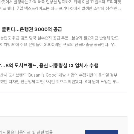
마켓에서 발생하는 가격 왜곡 현상을 방지하기 위해 이달 12일부터 프리마켓
기로 했다. 7일 넥스트레이드는 최근 프리마켓에서 발생한 소량의 상·하한
, 주문 오류로 인한 가격 급등락을 최소화하기 위한 비상 대응방안을 발표
 풀린다…은행권 3000억 공급
리·농협도 취급 검토 당국 실수요자 공급 주문…분양가·필요자금 반영해 한도
에이치방배’에 주요 은행들이 3000억원 규모의 잔금대출을 공급한다. 우리
하고 있어 향후 공급 규모가 늘어날 전망이다. 7일 금융권에 따르면 KB국
od'…8억 도시브랜드, 용산 대통령실 CI 업체가 수행
시 도시브랜드 ‘Busan is Good’ 개발 사업의 수행기관이 윤석열 정부
여했던 디자인 전문업체 피앤(P&)인 것으로 확인됐다. 8억 원이 투입된 부산
 부족과 디자인 정체성 논란에 휩싸였던 만큼, 사업 선정 과정과 결과물에