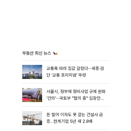
부동산 최신 뉴스
교통축 따라 집값 갈렸다⋯세종·검
단 ‘교통 프리미엄’ 뚜렷
서울시, 정부에 정비사업 규제 완화
'건의'⋯국토부 "협의 중" 입장만
[종합]
돈 벌어 이자도 못 갚는 건설사 급
증…한계기업 5년 새 2.8배