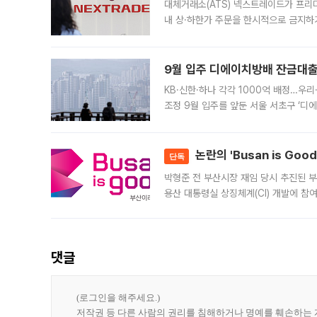
대체거래소(ATS) 넥스트레이드가 프리
내 상·하한가 주문을 한시적으로 금지하
가 체결 사례와 관련해 설명자료를 내고
9월 입주 디에이치방배 잔금대출
KB·신한·하나 각각 1000억 배정…우
조정 9월 입주를 앞둔 서울 서초구 ‘디
은행과 NH농협은행도 대출 취급을 검토
민은행
논란의 'Busan is Go
단독
박형준 전 부산시장 재임 당시 추진된 부산
용산 대통령실 상징체계(CI) 개발에 참
도시브랜드 사업이 공개 이후 시민 공감
댓글