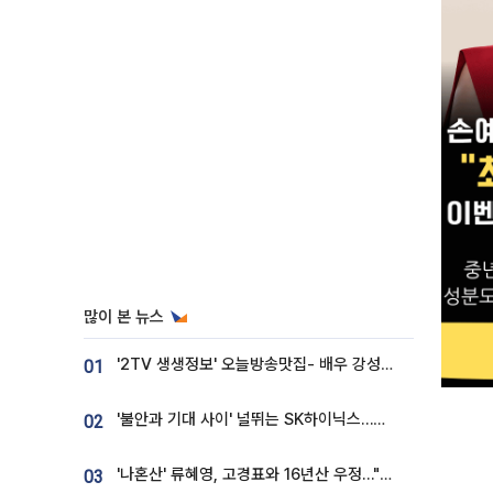
많이 본 뉴스
'2TV 생생정보' 오늘방송맛집- 배우 강성진 단골! 쌀국수ㆍ푸팟퐁 커리 맛집 '블○○○'
01
'불안과 기대 사이' 널뛰는 SK하이닉스…증권가 "HBM4·LTA 기반 펀터멘털 견고"
02
'나혼산' 류혜영, 고경표와 16년산 우정…"자취방서 부모님과 마주쳐"
03