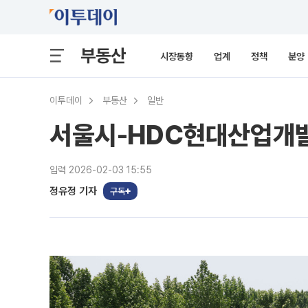
부동산
시장동향
업계
정책
분양
이투데이
부동산
일반
서울시-HDC현대산업개발
입력 2026-02-03 15:55
정유정 기자
구독