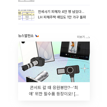
전세사기 피해자 4만 명 넘었다…
LH 피해주택 매입도 1만 가구 돌파
뉴스발전소
콘서트 갈 때 응원봉만?⋯'최
애' 위한 필수품 등장이오! [솔
드아웃]