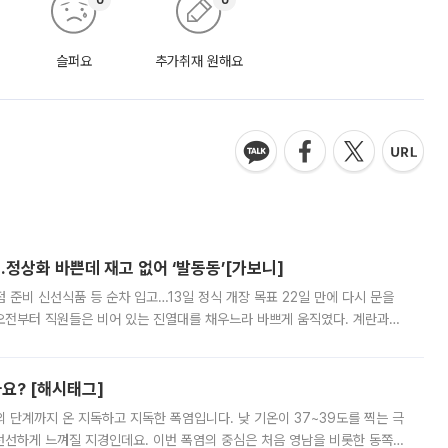
슬퍼요
추가취재 원해요
…정상화 바쁜데 재고 없어 ‘발동동’[가보니]
준비 신선식품 등 순차 입고…13일 정식 개장 목표 22일 만에 다시 문을
오전부터 직원들은 비어 있는 진열대를 채우느라 바쁘게 움직였다. 계란과
리를 잡기 시작했지만, 매장 곳곳엔 여전히 텅 빈 매대가 먼저 눈에 들어왔
까요? [해시태그]
’의 단계까지 온 지독하고 지독한 폭염입니다. 낮 기온이 37~39도를 찍는 극
 선선하게 느껴질 지경인데요. 이번 폭염의 중심은 처음 영남을 비롯한 동쪽