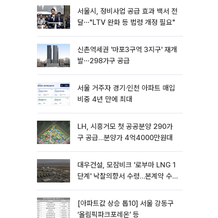
서울시, 정비사업 공급 효과 백서 전
달⋯"LTV 완화 등 법령 개정 필요"
신촌역세권 '마포3구역 3지구' 재개
발⋯298가구 공급
서울 거주자 경기·인천 아파트 매입
비중 4년 만에 최대
LH, 시흥거모 첫 공공분양 290가
구 공급…분양가 4억4000만원대
대우건설, 모잠비크 '로부마 LNG 1
단계' 낙찰의향서 수령…본계약 수
주 ‘청신호'
[아파트값 상승 톱10] 서울 강동구
‘올림픽파크포레온’ 등