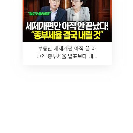
부동산 세제개편 아직 끝 아
냐? "종부세율 발표보다 내릴
것" 장기거주·양도세 전망 I 집
땅지성 I 김인만, 진미윤