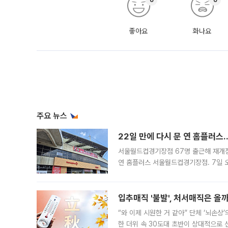
좋아요
화나요
주요 뉴스
22일 만에 다시 문 연 홈플러스
서울월드컵경기장점 67명 출근해 재개점 
연 홈플러스 서울월드컵경기장점. 7일 
우유, 과일 같은 신선식품이 차근차근 자
입추매직 '불발', 처서매직은 올
“와 이제 시원한 거 같아” 단체 ‘뇌손상
한 더위 속 30도대 초반이 상대적으로