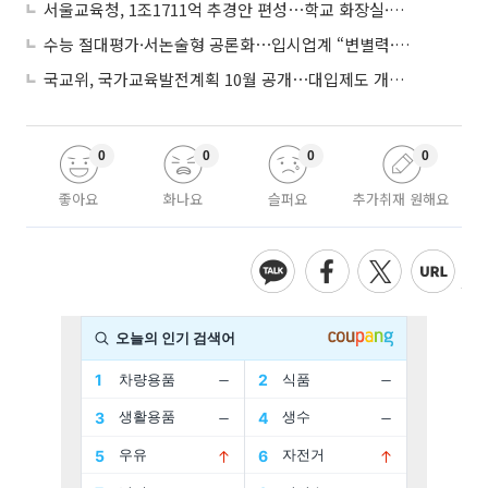
서울교육청, 1조1711억 추경안 편성⋯학교 화장실·냉난방 손본다
수능 절대평가·서논술형 공론화⋯입시업계 “변별력·사교육 대책 먼저”
국교위, 국가교육발전계획 10월 공개⋯대입제도 개편 공론화 추진
0
0
0
0
좋아요
화나요
슬퍼요
추가취재 원해요