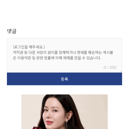
댓글
0 / 300