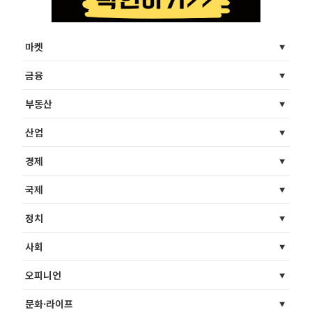
마켓
금융
부동산
산업
경제
국제
정치
사회
오피니언
문화·라이프