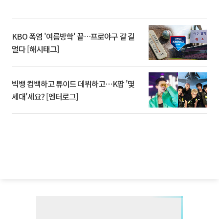
KBO 폭염 '여름방학' 끝…프로야구 갈 길
멀다 [해시태그]
빅뱅 컴백하고 튜이드 데뷔하고⋯K팝 '몇
세대'세요? [엔터로그]