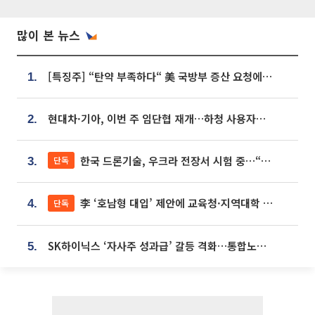
많이 본 뉴스
[특징주] “탄약 부족하다“ 美 국방부 증산 요청에⋯국내 방산주 급등세
1.
현대차·기아, 이번 주 임단협 재개…하청 사용자성 재심도 ‘변수’
2.
한국 드론기술, 우크라 전장서 시험 중…“스타트업 여러 곳 참여”
단독
3.
李 ‘호남형 대입’ 제안에 교육청·지역대학 서·논술형 입시 연계 '착수'
단독
4.
SK하이닉스 ‘자사주 성과급’ 갈등 격화…통합노조 출범 움직임
5.