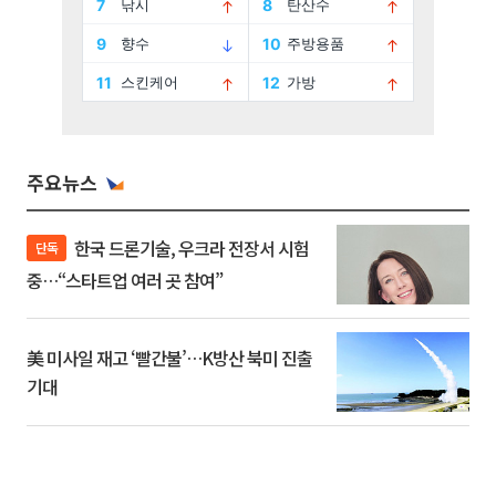
주요뉴스
한국 드론기술, 우크라 전장서 시험
단독
중…“스타트업 여러 곳 참여”
美 미사일 재고 ‘빨간불’…K방산 북미 진출
기대