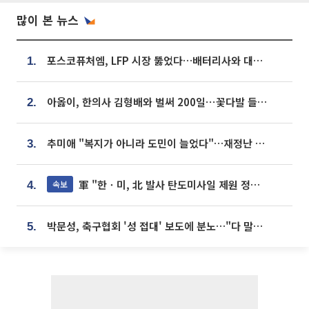
많이 본 뉴스
포스코퓨처엠, LFP 시장 뚫었다…배터리사와 대규모 장기 공급 합의
1.
아옳이, 한의사 김형배와 벌써 200일⋯꽃다발 들고 "프러포즈 아냐"
2.
추미애 "복지가 아니라 도민이 늘었다"…재정난 책임론 정면돌파
3.
軍 "한ㆍ미, 北 발사 탄도미사일 제원 정밀분석 중"
속보
4.
박문성, 축구협회 '성 접대' 보도에 분노…"다 말아먹으려고 작정했나"
5.