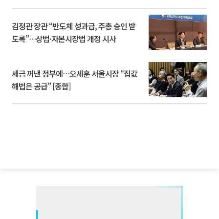
김정관 장관 “반도체 성과급, 주총 승인 받
도록”…상법·자본시장법 개정 시사
세금 꺼낸 정부에…오세훈 서울시장 “집값
해법은 공급” [종합]