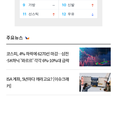
주요뉴스
코스피, 4% 하락에 6270선 마감…삼전
·SK하닉 '와르르' 각각 6%·10%대 급락
ISA 계좌, 5년마다 깨라고요? [이슈크래
커]