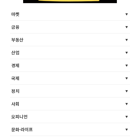
마켓
금융
부동산
산업
경제
국제
정치
사회
오피니언
문화·라이프