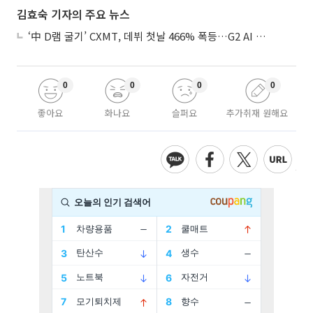
김효숙 기자의 주요 뉴스
‘中 D램 굴기’ CXMT, 데뷔 첫날 466% 폭등…G2 AI 패권 ‘쩐의 전쟁’
0
0
0
0
좋아요
화나요
슬퍼요
추가취재 원해요