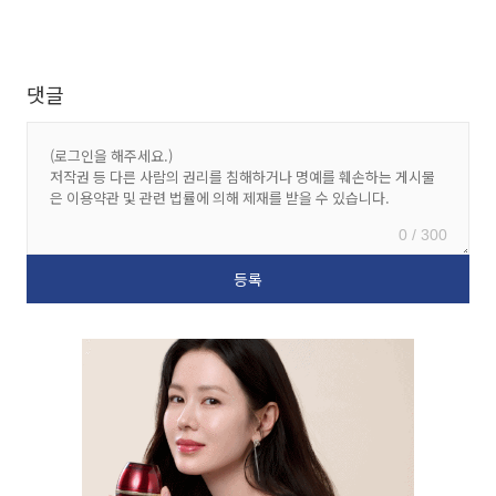
댓글
0 / 300