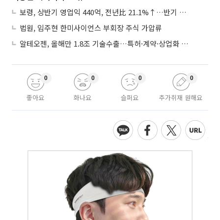
보령, 상반기 영업익 440억, 전년比 21.1%↑…반기 역대 최대
법원, 임주현 한미사이언스 부회장 주식 가압류
알테오젠, 올해만 1.8조 기술수출…특허·계약·상업화 ‘삼박자’
0
0
0
0
좋아요
화나요
슬퍼요
추가취재 원해요