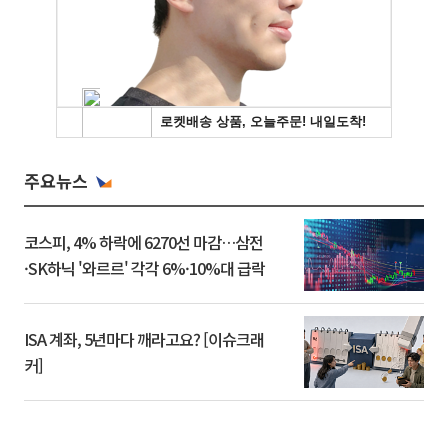
주요뉴스
코스피, 4% 하락에 6270선 마감…삼전
·SK하닉 '와르르' 각각 6%·10%대 급락
ISA 계좌, 5년마다 깨라고요? [이슈크래
커]