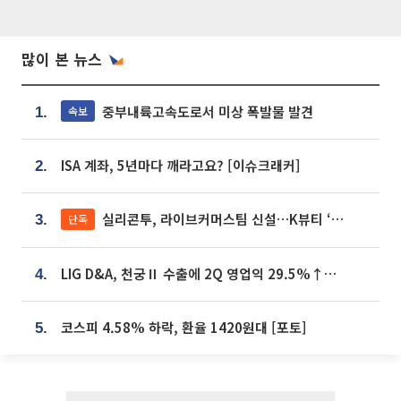
많이 본 뉴스
중부내륙고속도로서 미상 폭발물 발견
속보
1.
ISA 계좌, 5년마다 깨라고요? [이슈크래커]
2.
실리콘투, 라이브커머스팀 신설…K뷰티 ‘글로벌 판매망’ 확대[K뷰티 라방戰]
단독
3.
LIG D&A, 천궁Ⅱ 수출에 2Q 영업익 29.5%↑…수주잔고 24.6조 [종합]
4.
코스피 4.58% 하락, 환율 1420원대 [포토]
5.