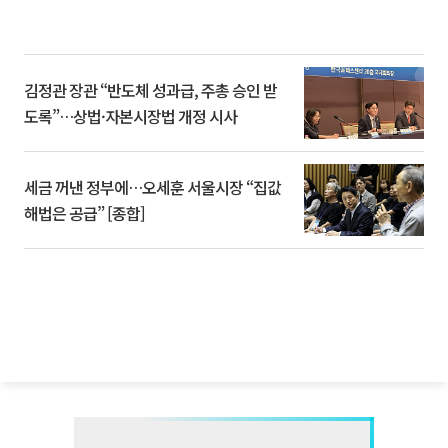
김정관 장관 “반도체 성과급, 주총 승인 받
도록”…상법·자본시장법 개정 시사
세금 꺼낸 정부에…오세훈 서울시장 “집값
해법은 공급” [종합]