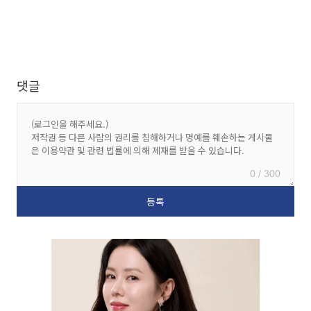
댓글
0 / 300