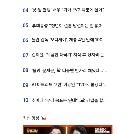
'굿 윌 헌팅' 배우 "기아 EV2 덕분에 살아"…교통사고 후 안전성 극찬
04
05
李대통령 “청년이 결혼 망설이는 일 없어야...제도상 불이익 조사”
놀란 감독 '오디세이', 개봉 4일 만에 100만 돌파⋯'왕사남' 보다 빠르다
06
김희철, '뒤집힌 태극기' 지적 후 정치색 논란…"좌우 떠나 우리나라 국기"
07
08
'불명' 문세윤, 故 터틀맨 빈자리 채웠다…'거북이' 눈물의 최종 우승
AT마드리드 ‘7번’ 이강인 “120% 쏟겠다”⋯시메오네 감독 “필요한 선수”
09
10
추미애 "우리 목표는 연대"…故 강일출 할머니 흉상 제막
최신 영상