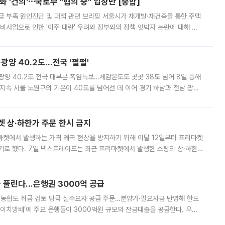
 '건의'⋯국토부 "협의 중" 입장만 [종합]
급 부족 원인진단 및 대책 관련 브리핑 서울시가 재개발·재건축을 통한 주택
비사업으로 인한 '이주 대란' 우려와 정부와의 정책 엇박자 논란에 대해 정
실장은 2031년까지 31만 가구 착공 목표에 차질이 없다는 입장이나,
·광양 40.2도…전국 '펄펄'
·광양 40.2도 전국 대부분 폭염특보…체감온도도 곳곳 38도 넘어 8일 동해
지속 서울 노원구의 기온이 40도를 넘어선 데 이어 경기 하남과 전남 광양
. 전국 대부분 지역에 폭염특보가 내려진 가운데 곳곳에서 39~40도 안팎
켓 상·하한가 주문 한시 금지
마켓에서 발생하는 가격 왜곡 현상을 방지하기 위해 이달 12일부터 프리마켓
기로 했다. 7일 넥스트레이드는 최근 프리마켓에서 발생한 소량의 상·하한
, 주문 오류로 인한 가격 급등락을 최소화하기 위한 비상 대응방안을 발표
 풀린다…은행권 3000억 공급
리·농협도 취급 검토 당국 실수요자 공급 주문…분양가·필요자금 반영해 한도
에이치방배’에 주요 은행들이 3000억원 규모의 잔금대출을 공급한다. 우리
하고 있어 향후 공급 규모가 늘어날 전망이다. 7일 금융권에 따르면 KB국