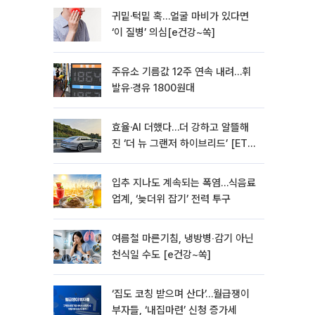
귀밑·턱밑 혹…얼굴 마비가 있다면
‘이 질병’ 의심[e건강~쏙]
주유소 기름값 12주 연속 내려…휘
발유·경유 1800원대
효율·AI 더했다…더 강하고 알뜰해
진 ‘더 뉴 그랜저 하이브리드’ [ET의
모빌리티]
입추 지나도 계속되는 폭염…식음료
업계, ‘늦더위 잡기’ 전력 투구
여름철 마른기침, 냉방병‧감기 아닌
천식일 수도 [e건강~쏙]
‘집도 코칭 받으며 산다’…월급쟁이
부자들, ‘내집마련’ 신청 증가세