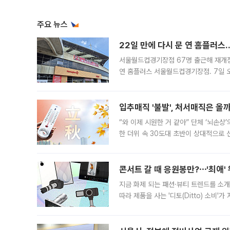
주요 뉴스
22일 만에 다시 문 연 홈플러스
서울월드컵경기장점 67명 출근해 재개점 
연 홈플러스 서울월드컵경기장점. 7일 
우유, 과일 같은 신선식품이 차근차근 자
입추매직 '불발', 처서매직은 올
“와 이제 시원한 거 같아” 단체 ‘뇌손상
한 더위 속 30도대 초반이 상대적으로
지역에 있었습니다. 7월 말에는 서풍과
콘서트 갈 때 응원봉만?⋯'최애'
지금 화제 되는 패션·뷰티 트렌드를 소개
따라 제품을 사는 '디토(Ditto) 소비
어디일까요? 아이돌 콘서트 시작을 기다