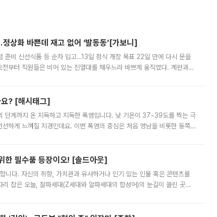
…정상화 바쁜데 재고 없어 ‘발동동’[가보니]
준비 신선식품 등 순차 입고…13일 정식 개장 목표 22일 만에 다시 문을
오전부터 직원들은 비어 있는 진열대를 채우느라 바쁘게 움직였다. 계란과
리를 잡기 시작했지만, 매장 곳곳엔 여전히 텅 빈 매대가 먼저 눈에 들어왔
까요? [해시태그]
’의 단계까지 온 지독하고 지독한 폭염입니다. 낮 기온이 37~39도를 찍는 극
 선선하게 느껴질 지경인데요. 이번 폭염의 중심은 처음 영남을 비롯한 동쪽
 북서풍이 산맥을 넘어 영남 쪽으로 내려오면서 뜨겁고 건조해졌는데요.
 위한 필수품 등장이오! [솔드아웃]
합니다. 자신의 취향, 가치관과 유사하거나 인기 있는 인물 혹은 콘텐츠를
'가 자리 잡은 오늘, 잘파세대(Z세대와 알파세대의 합성어)의 눈길이 쏠린 곳은
리는 공연장. 응원봉만큼이나 눈에 띄는 게 있습니다. 공연이 시작되기