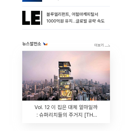
블루엘리펀트, 어펄마캐피탈서
1000억원 유치…글로벌 공략 속도
뉴스발전소
Vol. 12 이 집은 대체 얼마일까
: 슈퍼리치들의 주거지 [THE
RARE]