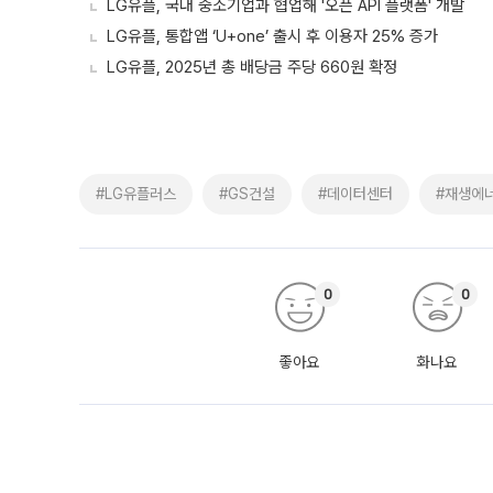
LG유플, 국내 중소기업과 협업해 '오픈 API 플랫폼' 개발
LG유플, 통합앱 ‘U+one’ 출시 후 이용자 25% 증가
LG유플, 2025년 총 배당금 주당 660원 확정
#LG유플러스
#GS건설
#데이터센터
#재생에
0
0
좋아요
화나요