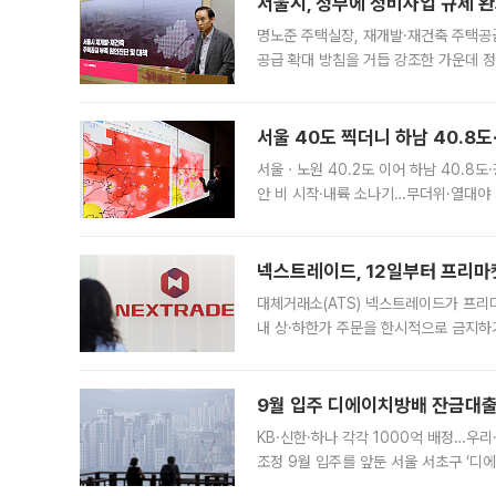
서울시, 정부에 정비사업 규제 완화
명노준 주택실장, 재개발·재건축 주택공
공급 확대 방침을 거듭 강조한 가운데 정
면 반박하고 나섰다. 명노준 서울시 주택
서울 40도 찍더니 하남 40.8도
서울ㆍ노원 40.2도 이어 하남 40.8도
안 비 시작·내륙 소나기…무더위·열대야 
에서도 40도를 웃도는 기온이 관측됐다
의 극심한
넥스트레이드, 12일부터 프리마
대체거래소(ATS) 넥스트레이드가 프리
내 상·하한가 주문을 한시적으로 금지하
가 체결 사례와 관련해 설명자료를 내고
9월 입주 디에이치방배 잔금대출
KB·신한·하나 각각 1000억 배정…우
조정 9월 입주를 앞둔 서울 서초구 ‘디
은행과 NH농협은행도 대출 취급을 검토