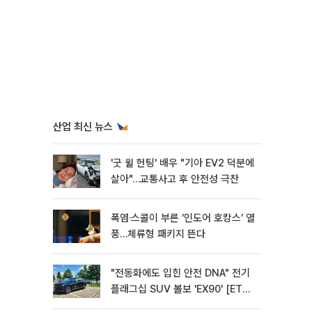
산업 최신 뉴스
'굿 윌 헌팅' 배우 "기아 EV2 덕분에
살아"…교통사고 후 안전성 극찬
폭염·스콜이 부른 ‘인도어 호캉스’ 열
풍…체류형 패키지 뜬다
"전동화에도 입힌 안전 DNA" 전기
플래그십 SUV 볼보 'EX90' [ET의
모빌리티]