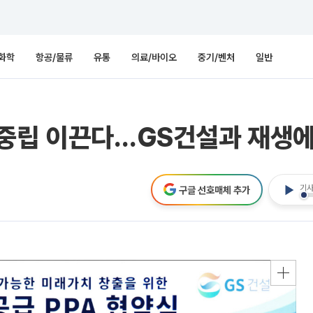
화학
항공/물류
유통
의료/바이오
중기/벤처
일반
소중립 이끈다…GS건설과 재생
기사
구글 선호매체 추가