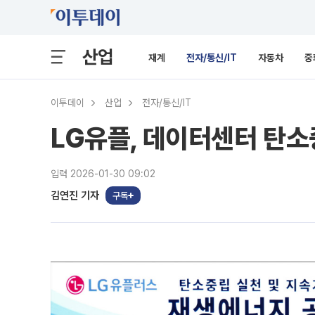
산업
재계
전자/통신/IT
자동차
중
이투데이
산업
전자/통신/IT
LG유플, 데이터센터 탄
입력 2026-01-30 09:02
김연진 기자
구독