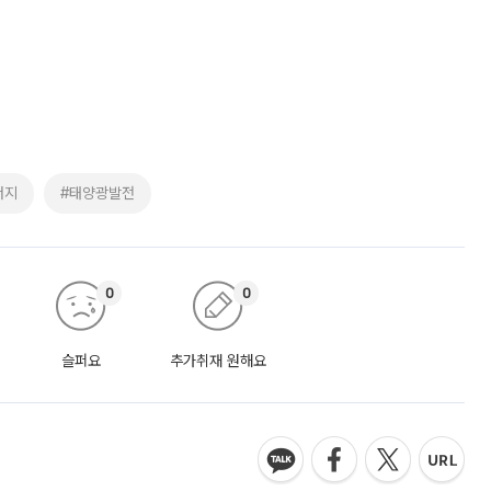
너지
#태양광발전
0
0
슬퍼요
추가취재 원해요