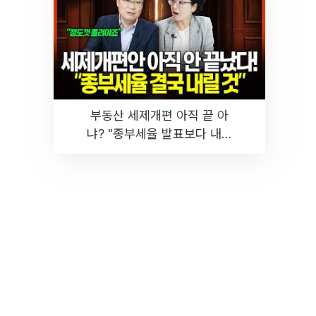
부동산 세제개편 아직 끝 아
냐? "종부세율 발표보다 내릴
것" 장기거주·양도세 전망 I 집
땅지성 I 김인만, 진미윤