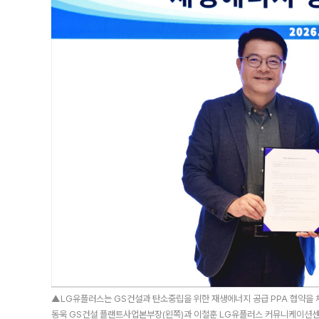
▲LG유플러스는 GS건설과 탄소중립을 위한 재생에너지 공급 PPA 협약을 
동욱 GS건설 플랜트사업본부장(왼쪽)과 이철훈 LG유플러스 커뮤니케이션센터