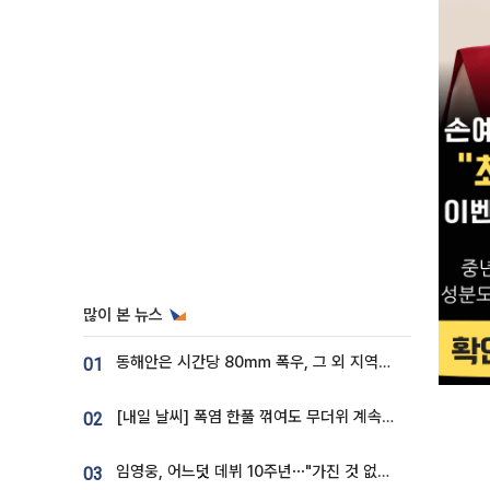
많이 본 뉴스
동해안은 시간당 80㎜ 폭우, 그 외 지역은 폭염…‘극과 극 날씨’
01
[내일 날씨] 폭염 한풀 꺾여도 무더위 계속⋯동해안 이틀 연속 비
02
임영웅, 어느덧 데뷔 10주년⋯"가진 것 없던 시절, 내 앞엔 20명의 팬뿐"
03