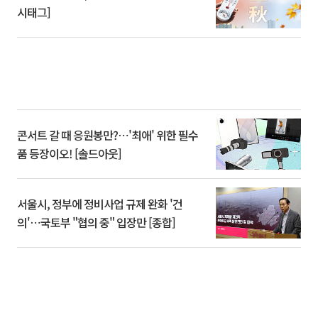
시태그]
콘서트 갈 때 응원봉만?⋯'최애' 위한 필수
품 등장이오! [솔드아웃]
서울시, 정부에 정비사업 규제 완화 '건
의'⋯국토부 "협의 중" 입장만 [종합]