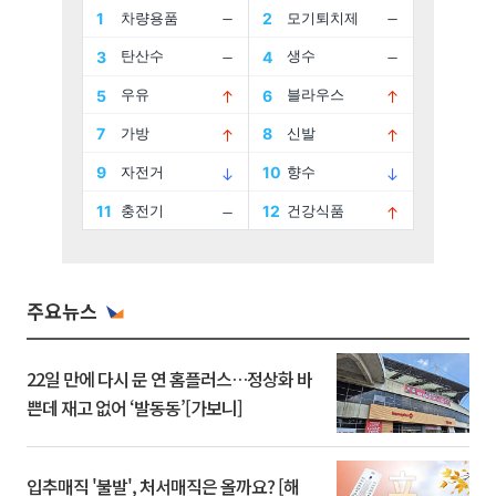
주요뉴스
22일 만에 다시 문 연 홈플러스…정상화 바
쁜데 재고 없어 ‘발동동’[가보니]
입추매직 '불발', 처서매직은 올까요? [해