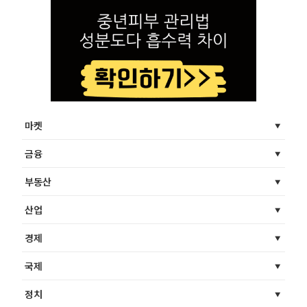
마켓
금융
부동산
산업
경제
국제
정치