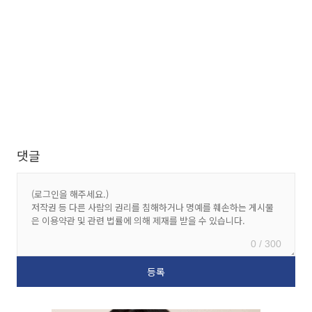
댓글
0 / 300