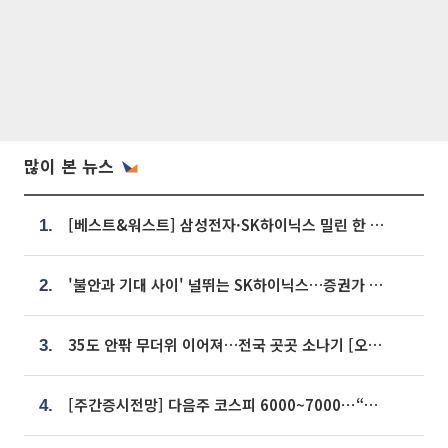
많이 본 뉴스
[베스트&워스트] 삼성전자·SK하이닉스 밀린 한 주…상상인증권은 85% 급등
1.
'불안과 기대 사이' 널뛰는 SK하이닉스…증권가 "HBM4·LTA 기반 펀터멘털 견고"
2.
35도 안팎 무더위 이어져…전국 곳곳 소나기 [오늘 날씨]
3.
[주간증시전망] 다음주 코스피 6000~7000⋯“外人 수급은 정책이 변수”
4.