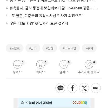
美 연준 금리 동결에 비트코인도 멈칫…월드 등 AI 테마는 '폭등'
뉴욕증시, 금리 동결에 보합세로 마감…S&P500 장중 7000선 돌파
"美 연준, 기준금리 동결…시선은 차기 의장으로"
‘경험 無도 환영’ 첫 일자리 도전 설명서
#트럼프
#금리
#삼성
#비트코인
#투자
0
0
0
0
좋아요
화나요
슬퍼요
추가취재 원해요