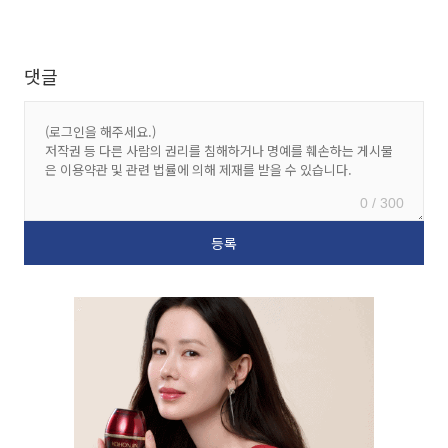
댓글
0 / 300