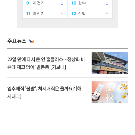
주요뉴스
22일 만에 다시 문 연 홈플러스…정상화 바
쁜데 재고 없어 ‘발동동’[가보니]
입추매직 '불발', 처서매직은 올까요? [해
시태그]