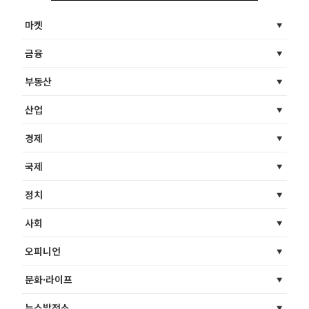
마켓
금융
부동산
산업
경제
국제
정치
사회
오피니언
문화·라이프
뉴스발전소