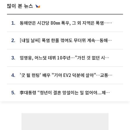
많이 본 뉴스
동해안은 시간당 80㎜ 폭우, 그 외 지역은 폭염…‘극과 극 날씨’
1.
[내일 날씨] 폭염 한풀 꺾여도 무더위 계속⋯동해안 이틀 연속 비
2.
임영웅, 어느덧 데뷔 10주년⋯"가진 것 없던 시절, 내 앞엔 20명의 팬뿐"
3.
'굿 윌 헌팅' 배우 "기아 EV2 덕분에 살아"…교통사고 후 안전성 극찬
4.
李대통령 “청년이 결혼 망설이는 일 없어야...제도상 불이익 조사”
5.