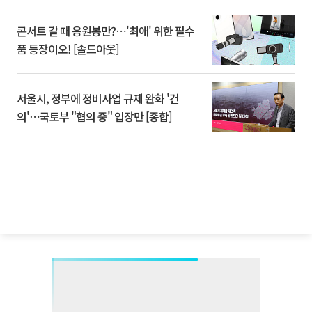
콘서트 갈 때 응원봉만?⋯'최애' 위한 필수
품 등장이오! [솔드아웃]
서울시, 정부에 정비사업 규제 완화 '건
의'⋯국토부 "협의 중" 입장만 [종합]