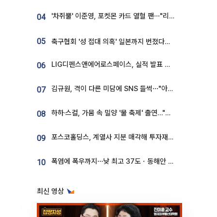
'차쥐뿔' 이준영, 포켓몬 카드 열혈 팬⋯"리셀러 처단할 것"
04
05
축구협회 '성 접대 의혹' 일본까지 번졌다…日 심판 실명 공개
LIG디펜스앤에어로스페이스, 실적 발표 후 급락→반등⋯증권가 “28년까지 튼튼”
06
김규원, 격이 다른 미담에 SNS 들썩⋯"아이 속옷 빨고 졸업식도 참석"
07
하하·스컬, 가뭄 속 밀양 '물 축제' 출연…"출연료 전액 기부"
08
포스코홀딩스, 계열사 지분 매각해 투자재원 2.5조 확보
09
폭염에 폭우까지⋯낮 최고 37도ㆍ동해안 강한 비 [날씨]
10
최신 영상