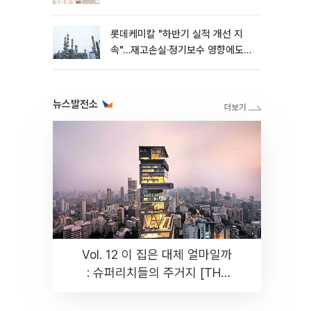
롯데케미칼 "하반기 실적 개선 지
속"…재고손실·정기보수 영향에도
흑자 유지
뉴스발전소
Vol. 12 이 집은 대체 얼마일까
: 슈퍼리치들의 주거지 [THE
RARE]