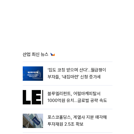
산업 최신 뉴스
‘집도 코칭 받으며 산다’…월급쟁이
부자들, ‘내집마련’ 신청 증가세
블루엘리펀트, 어펄마캐피탈서
1000억원 유치…글로벌 공략 속도
포스코홀딩스, 계열사 지분 매각해
투자재원 2.5조 확보