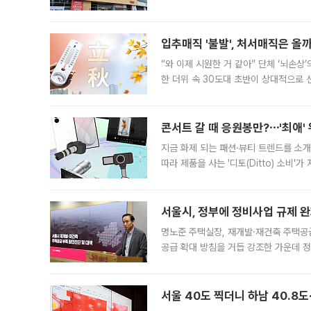
우유, 과일 같은 신선식품이 차근차근 자
입추매직 '불발', 처서매직은 올
“와 이제 시원한 거 같아” 단체 ‘뇌손상
한 더위 속 30도대 초반이 상대적으로
지역에 있었습니다. 7월 말에는 서풍과
콘서트 갈 때 응원봉만?⋯'최애'
지금 화제 되는 패션·뷰티 트렌드를 소개
따라 제품을 사는 '디토(Ditto) 소비
어디일까요? 아이돌 콘서트 시작을 기다
서울시, 정부에 정비사업 규제 완화
명노준 주택실장, 재개발·재건축 주택공
공급 확대 방침을 거듭 강조한 가운데 정
면 반박하고 나섰다. 명노준 서울시 주택
서울 40도 찍더니 하남 40.8도