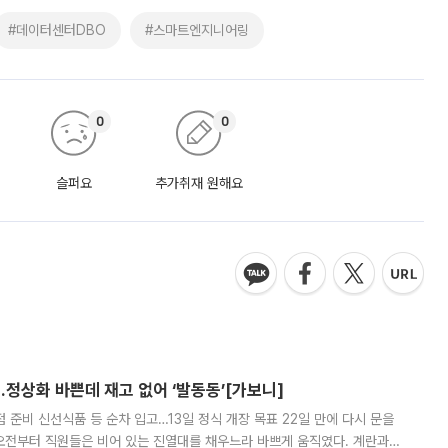
#데이터센터DBO
#스마트엔지니어링
0
0
슬퍼요
추가취재 원해요
…정상화 바쁜데 재고 없어 ‘발동동’[가보니]
준비 신선식품 등 순차 입고…13일 정식 개장 목표 22일 만에 다시 문을
오전부터 직원들은 비어 있는 진열대를 채우느라 바쁘게 움직였다. 계란과