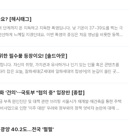
리를 잡기 시작했지만, 매장 곳곳엔 여전히 텅 빈 매대가 먼저 눈에 들어왔
까요? [해시태그]
’의 단계까지 온 지독하고 지독한 폭염입니다. 낮 기온이 37~39도를 찍는 극
 선선하게 느껴질 지경인데요. 이번 폭염의 중심은 처음 영남을 비롯한 동쪽
 북서풍이 산맥을 넘어 영남 쪽으로 내려오면서 뜨겁고 건조해졌는데요.
 위한 필수품 등장이오! [솔드아웃]
합니다. 자신의 취향, 가치관과 유사하거나 인기 있는 인물 혹은 콘텐츠를
'가 자리 잡은 오늘, 잘파세대(Z세대와 알파세대의 합성어)의 눈길이 쏠린 곳은
리는 공연장. 응원봉만큼이나 눈에 띄는 게 있습니다. 공연이 시작되기
 '건의'⋯국토부 "협의 중" 입장만 [종합]
급 부족 원인진단 및 대책 관련 브리핑 서울시가 재개발·재건축을 통한 주택
비사업으로 인한 '이주 대란' 우려와 정부와의 정책 엇박자 논란에 대해 정
실장은 2031년까지 31만 가구 착공 목표에 차질이 없다는 입장이나,
·광양 40.2도…전국 '펄펄'