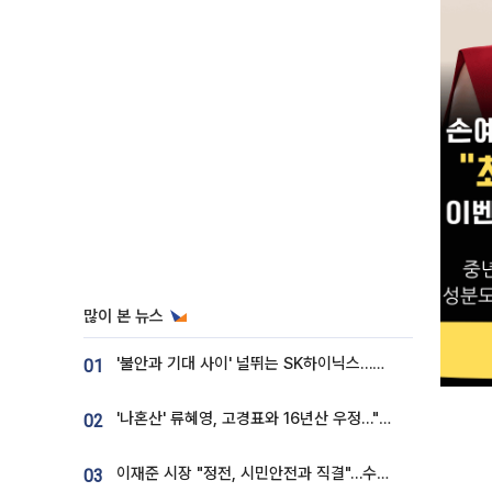
많이 본 뉴스
'불안과 기대 사이' 널뛰는 SK하이닉스…증권가 "HBM4·LTA 기반 펀터멘털 견고"
01
'나혼산' 류혜영, 고경표와 16년산 우정…"자취방서 부모님과 마주쳐"
02
이재준 시장 "정전, 시민안전과 직결"…수원시 비상대응체계 가동
03