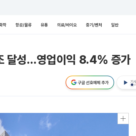
화학
항공/물류
유통
의료/바이오
중기/벤처
일반
6조 달성…영업이익 8.4% 증가
기사
구글 선호매체 추가