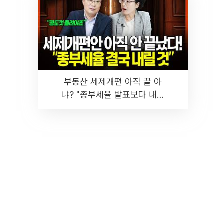
부동산 세제개편 아직 끝 아
냐? "종부세율 발표보다 내릴
것" 장기거주·양도세 전망 I 집
땅지성 I 김인만, 진미윤