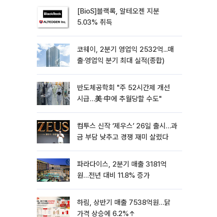
[BioS]블랙록, 알테오젠 지분
5.03% 취득
코웨이, 2분기 영업익 2532억...매
출·영업익 분기 최대 실적(종합)
반도체공학회 "주 52시간제 개선
시급…美·中에 추월당할 수도"
컴투스 신작 ‘제우스’ 26일 출시…과
금 부담 낮추고 경쟁 재미 살렸다
파라다이스, 2분기 매출 3181억
원…전년 대비 11.8% 증가
하림, 상반기 매출 7538억원…닭
가격 상승에 6.2%↑