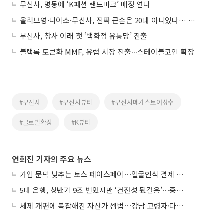
무신사, 명동에 ‘K패션 랜드마크’ 매장 연다
올리브영·다이소·무신사, 진짜 큰손은 20대 아니었다… 영포티 매출 급증
무신사, 창사 이래 첫 ‘백화점 유통망’ 진출
블랙록 토큰화 MMF, 유럽 시장 진출∙∙∙스테이블코인 확장
#무신사
#무신사뷰티
#무신사메가스토어성수
#글로벌확장
#K뷰티
연희진 기자의 주요 뉴스
가입 문턱 낮추는 토스 페이스페이⋯얼굴인식 결제 확산 속도낸다
5대 은행, 상반기 9조 벌었지만 ‘건전성 뒷걸음’⋯중기대출 문턱 높아지나
세제 개편에 복잡해진 자산가 셈법⋯강남 고령자·다주택자 ‘자산재편 고심’