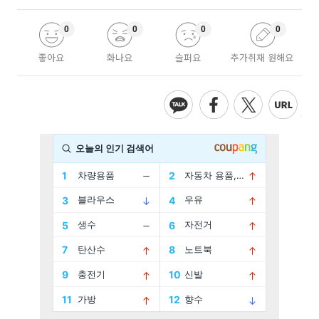
0
0
0
0
좋아요
화나요
슬퍼요
추가취재 원해요