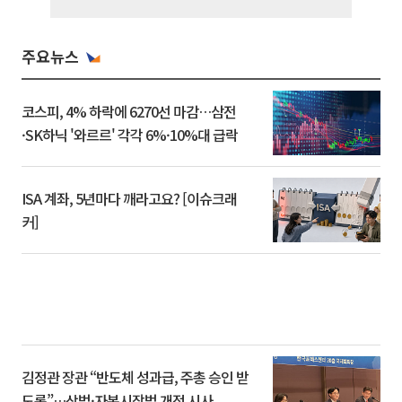
주요뉴스
코스피, 4% 하락에 6270선 마감…삼전
·SK하닉 '와르르' 각각 6%·10%대 급락
ISA 계좌, 5년마다 깨라고요? [이슈크래
커]
김정관 장관 “반도체 성과급, 주총 승인 받
도록”…상법·자본시장법 개정 시사