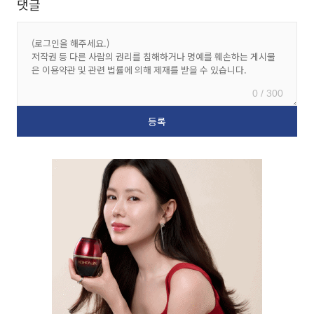
댓글
0 / 300