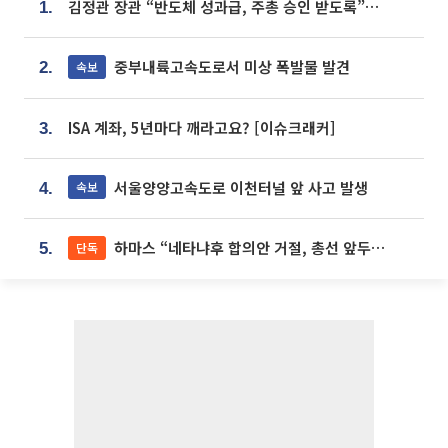
김정관 장관 “반도체 성과급, 주총 승인 받도록”…상법·자본시장법 개정 시사
1.
중부내륙고속도로서 미상 폭발물 발견
속보
2.
ISA 계좌, 5년마다 깨라고요? [이슈크래커]
3.
서울양양고속도로 이천터널 앞 사고 발생
속보
4.
하마스 “네타냐후 합의안 거절, 총선 앞두고 시간 끌기”
단독
5.