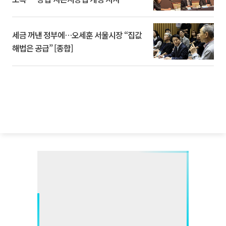
세금 꺼낸 정부에…오세훈 서울시장 “집값
해법은 공급” [종합]