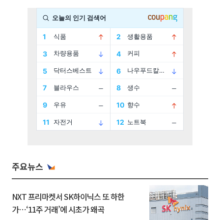
주요뉴스
NXT 프리마켓서 SK하이닉스 또 하한
가⋯‘11주 거래’에 시초가 왜곡