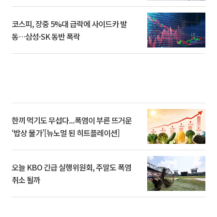
코스피, 장중 5%대 급락에 사이드카 발
동…삼성·SK 동반 폭락
한끼 먹기도 무섭다...폭염이 부른 뜨거운
‘밥상 물가’[뉴노멀 된 히트플레이션]
오늘 KBO 긴급 실행위원회, 주말도 폭염
취소 될까