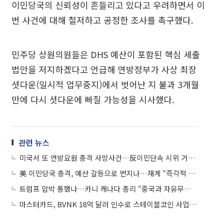
이민당국의 신뢰성이 흔들리고 있다고 우려하면서 이
번 사건에 대해 철저하고 공정한 조사를 촉구했다.
민주당 상원의원들은 DHS 예산이 포함된 핵심 세출
법안을 저지하겠다고 언급해 연방정부가 사상 최장
셧다운(일시적 업무중지)에서 벗어난 지 불과 3개월
만에 다시 셧다운에 빠질 가능성을 시사했다.
관련 뉴스
미국서 또 연방요원 총격 사망사건…反이민단속 시위 거세질 듯
美 이민당국 총격, 예산 갈등으로 번지나…재계 “즉각적 긴장 완화” 촉구
트럼프 압박 통했나…카니 캐나다 총리 “중국과 자유무역협정 체결할 의도 아냐”
마스터카드, BVNK 18억 달러 인수로 스테이블코인 사업 본격 확장