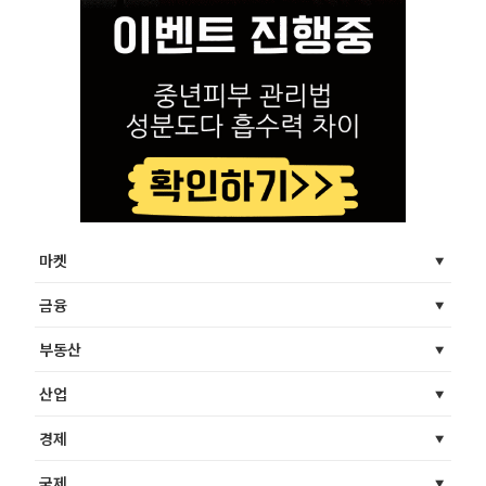
마켓
금융
부동산
산업
경제
국제