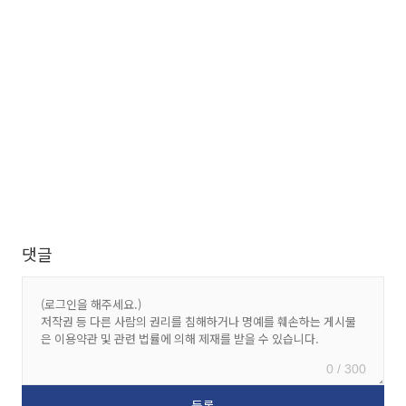
댓글
0 / 300