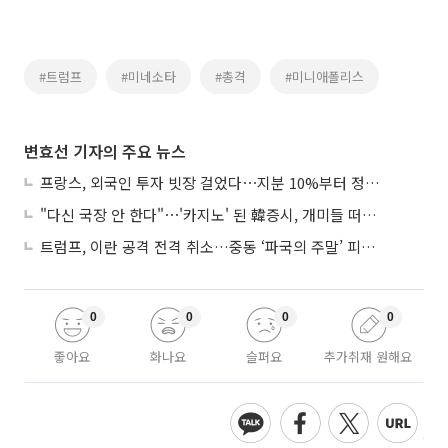
#트럼프
#미네소타
#총격
#미니애폴리스
변효선 기자의 주요 뉴스
프랑스, 외국인 투자 빗장 걸었다⋯지분 10%부터 정부가 승인
"다신 국장 안 한다"⋯'카지노' 된 韓증시, 개미들 떠난다
트럼프, 이란 공격 전격 취소…중동 ‘파국의 주말’ 피했다
0
0
0
0
좋아요
화나요
슬퍼요
추가취재 원해요