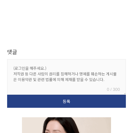
댓글
0 / 300