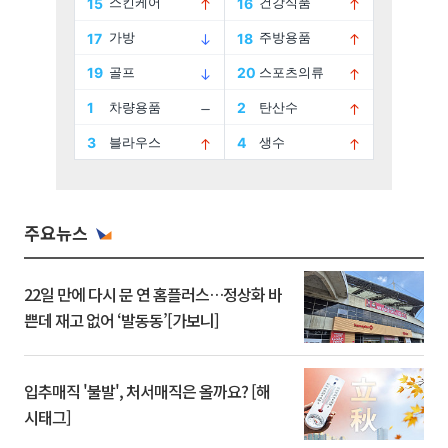
주요뉴스
22일 만에 다시 문 연 홈플러스…정상화 바
쁜데 재고 없어 ‘발동동’[가보니]
입추매직 '불발', 처서매직은 올까요? [해
시태그]