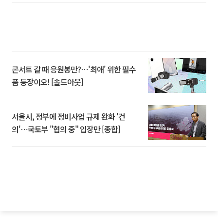
콘서트 갈 때 응원봉만?⋯'최애' 위한 필수
품 등장이오! [솔드아웃]
서울시, 정부에 정비사업 규제 완화 '건
의'⋯국토부 "협의 중" 입장만 [종합]