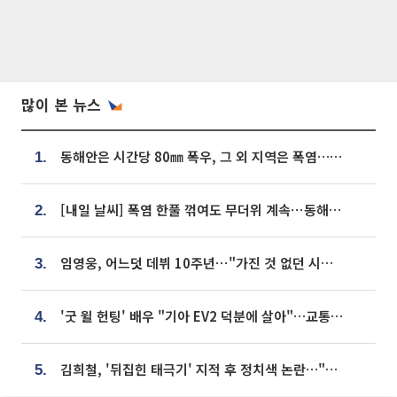
많이 본 뉴스
동해안은 시간당 80㎜ 폭우, 그 외 지역은 폭염…‘극과 극 날씨’
1.
[내일 날씨] 폭염 한풀 꺾여도 무더위 계속⋯동해안 이틀 연속 비
2.
임영웅, 어느덧 데뷔 10주년⋯"가진 것 없던 시절, 내 앞엔 20명의 팬뿐"
3.
'굿 윌 헌팅' 배우 "기아 EV2 덕분에 살아"…교통사고 후 안전성 극찬
4.
김희철, '뒤집힌 태극기' 지적 후 정치색 논란…"좌우 떠나 우리나라 국기"
5.