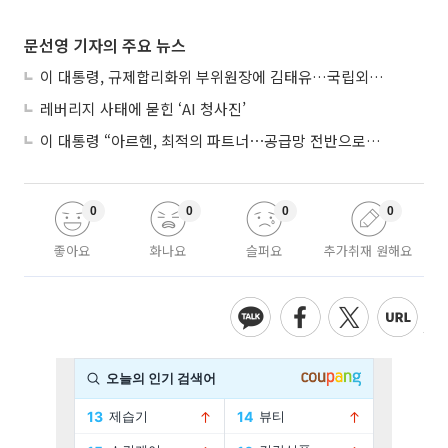
문선영 기자의 주요 뉴스
이 대통령, 규제합리화위 부위원장에 김태유…국립외교원장 김흥규
레버리지 사태에 묻힌 ‘AI 청사진’
이 대통령 “아르헨, 최적의 파트너⋯공급망 전반으로 확대”
0
0
0
0
좋아요
화나요
슬퍼요
추가취재 원해요