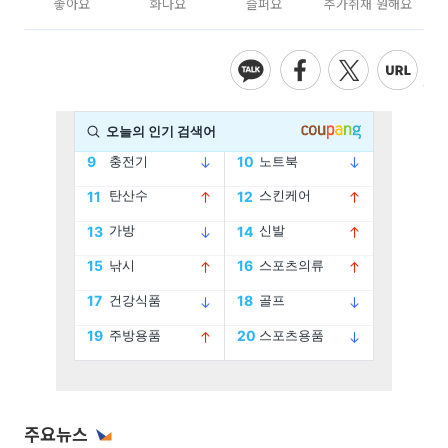
좋아요
화나요
슬퍼요
추가취재 원해요
주요뉴스