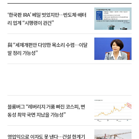
‘한국판 IRA’ 베일 벗었지만…반도체·배터
리 업계 “시행령이 관건”
與 “세제개편안 다양한 목소리 수렴…이달
말 정리 가능성”
블룸버그 “레버리지 거품 빠진 코스피, 변
동성 최악 국면 지났을 가능성”
영업익으로 이자도 못 낸다…건설 한계기