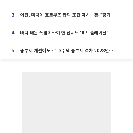
이란, 미국에 호르무즈 합의 조건 제시…美 “경기 아직 안 끝나” [종합]
3.
바다 태운 폭염에…회 한 접시도 ‘히트플레이션’
4.
종부세 개편에도…1·3주택 종부세 격차 2028년부터 확대
5.