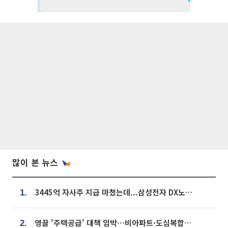
많이 본 뉴스
3445억 자사주 지급 마쳤는데...삼성전자 DX노조, 뒤늦은 '떼쓰기 집회'
1.
영끌 '주택공급' 대책 임박⋯비아파트·도심복합까지 총동원
2.