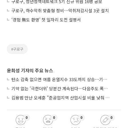
구로구, 청년정책네트워크 5기 신규 위원 16명 공모
구로구, 하수악취 맞춤형 정비⋯악취저감시설 3곳 설치
‘경험 無도 환영’ 첫 일자리 도전 설명서
#구로구
윤희성 기자의 주요 뉴스
탄소 감축 없으면 여름 온열지수 33도까지 상승⋯기상청, 2100년 미래전망
기약 없는 '극한더위' 당분간 계속된다⋯다음주도 폭염·열대야 지속
김용범 만난 오세훈 "준공업지역 산업시설 비율 낮춰 공급 늘려야"
0
0
0
0