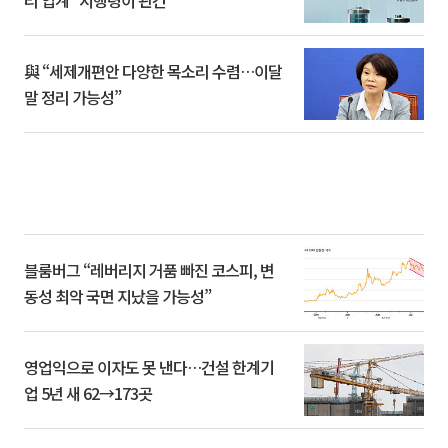
與 “세제개편안 다양한 목소리 수렴…이달
말 정리 가능성”
블룸버그 “레버리지 거품 빠진 코스피, 변
동성 최악 국면 지났을 가능성”
영업익으로 이자도 못 낸다…건설 한계기
업 5년 새 62→173곳