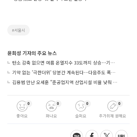
#서울시
윤희성 기자의 주요 뉴스
탄소 감축 없으면 여름 온열지수 33도까지 상승⋯기상청, 2100년 미래전망
기약 없는 '극한더위' 당분간 계속된다⋯다음주도 폭염·열대야 지속
김용범 만난 오세훈 "준공업지역 산업시설 비율 낮춰 공급 늘려야"
0
0
0
0
좋아요
화나요
슬퍼요
추가취재 원해요