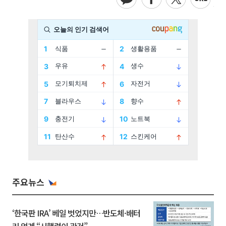
주요뉴스
‘한국판 IRA’ 베일 벗었지만…반도체·배터
리 업계 “시행령이 관건”