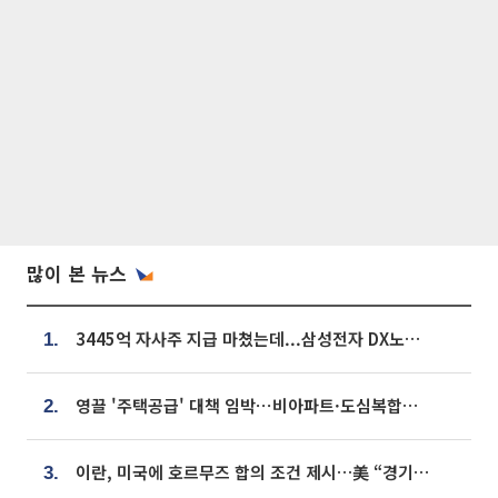
많이 본 뉴스
3445억 자사주 지급 마쳤는데...삼성전자 DX노조, 뒤늦은 '떼쓰기 집회'
1.
영끌 '주택공급' 대책 임박⋯비아파트·도심복합까지 총동원
2.
이란, 미국에 호르무즈 합의 조건 제시…美 “경기 아직 안 끝나” [종합]
3.