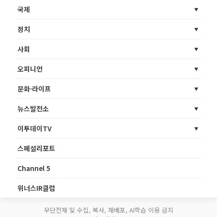
국제
정치
사회
오피니언
문화·라이프
뉴스발전소
이투데이TV
스페셜리포트
Channel 5
위너스IR클럽
무단전재 및 수집, 복사, 재배포, AI학습 이용 금지