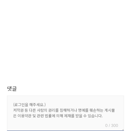
댓글
0 / 300