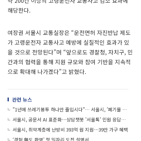
약 200건 이상의 고령운전자 교통사고 감소 효과에
해당한다.
여장권 서울시 교통실장은 “운전면허 자진반납 제도
가 고령운전자 교통사고 예방에 실질적인 효과가 있
을 것으로 전망된다”며 “앞으로도 경찰청, 자치구, 민
간과의 협력을 통해 지원 규모와 참여 기반을 지속적
으로 확대해 나가겠다”고 밝혔다.
관련 뉴스
"1년에 쓰레기봉투 하나만 줄입시다"… 서울시, '폐기물 다이어트' 돌입
서울시, 공문서 AI 표준화⋯상담챗봇 '서울톡' 민원 응답률도 90% 이상으로
서울시, 취약계층에 난방비 393억 원 지원⋯39만 가구 혜택
‘경험 無도 환영’ 첫 일자리 도전 설명서