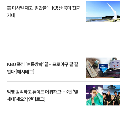
美 미사일 재고 ‘빨간불’…K방산 북미 진출
기대
KBO 폭염 '여름방학' 끝…프로야구 갈 길
멀다 [해시태그]
빅뱅 컴백하고 튜이드 데뷔하고⋯K팝 '몇
세대'세요? [엔터로그]