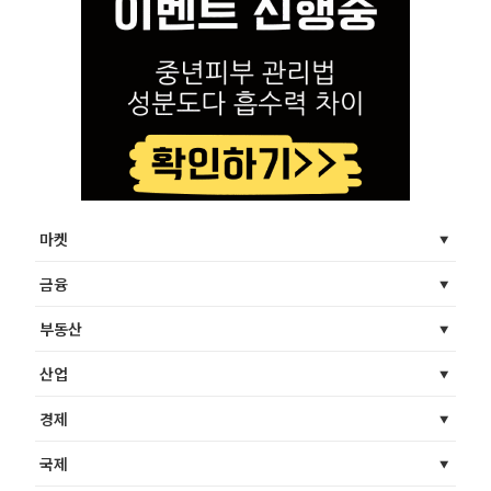
마켓
금융
부동산
산업
경제
국제