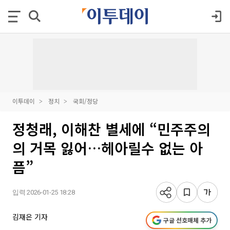
이투데이
정치
국회/정당
정청래, 이해찬 별세에 “민주주의
의 거목 잃어…헤아릴수 없는 아
픔”
입력 2026-01-25 18:28
김재은 기자
구글 선호매체 추가