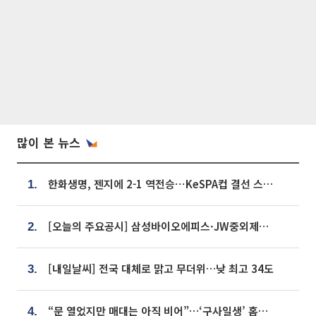
많이 본 뉴스
한화생명, 젠지에 2-1 역전승⋯KeSPA컵 결선 스테이지 2 직행
1.
[오늘의 주요공시] 삼성바이오에피스·JW중외제약·한미반도체·SK바이오사이언스 등
2.
[내일날씨] 전국 대체로 맑고 무더위…낮 최고 34도
3.
“문 열었지만 매대는 아직 비어”…‘구사일생’ 홈플러스, 정상화 시험대[르포]
4.