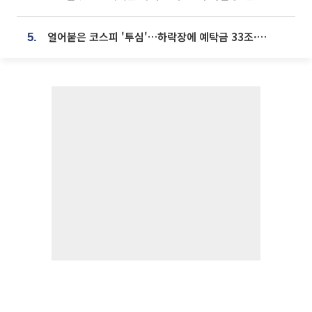
얼어붙은 코스피 '투심'…하락장에 예탁금 33조·빚투 9조원 감소
5.