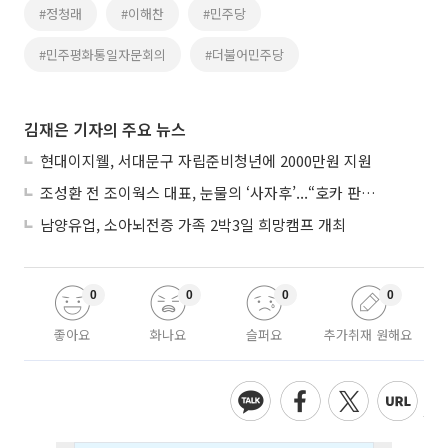
#정청래
#이해찬
#민주당
#민주평화통일자문회의
#더불어민주당
김재은 기자의 주요 뉴스
현대이지웰, 서대문구 자립준비청년에 2000만원 지원
조성환 전 조이웍스 대표, 눈물의 ‘사자후’...“호카 판권 탈취 노린 경쟁사가 기획·폭행 유도”
남양유업, 소아뇌전증 가족 2박3일 희망캠프 개최
0
0
0
0
좋아요
화나요
슬퍼요
추가취재 원해요