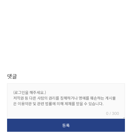
댓글
0 / 300