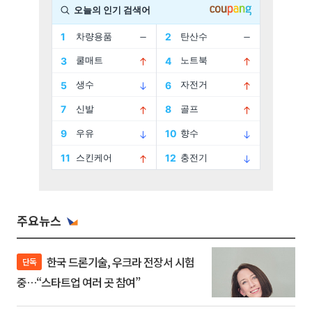
주요뉴스
한국 드론기술, 우크라 전장서 시험
단독
중…“스타트업 여러 곳 참여”