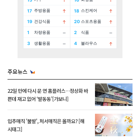
주요뉴스
22일 만에 다시 문 연 홈플러스…정상화 바
쁜데 재고 없어 ‘발동동’[가보니]
입추매직 '불발', 처서매직은 올까요? [해
시태그]