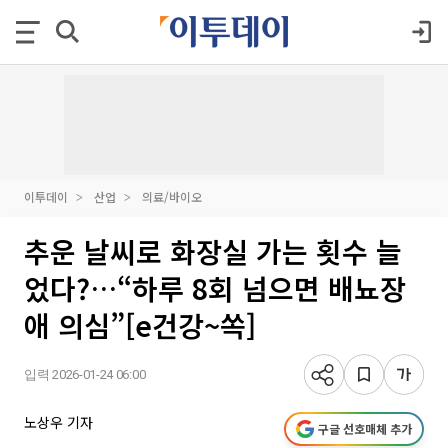
이투데이
산업
의료/바이오
추운 날씨로 화장실 가는 횟수 늘
었다?…“하루 8회 넘으면 배뇨장
애 의심”[e건강~쏙]
입력 2026-01-24 06:00
노상우 기자
구글 선호매체 추가