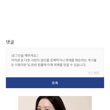
댓글
0 / 300