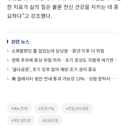
한 치료가 삶의 질은 물론 전신 건강을 지키는 데 중
요하다”고 강조했다.
관련 뉴스
소화불량인 줄 알았는데 담낭염…중년 이후 더 위험
한파 추위에 동상 위험 커져…초기 증상도 가볍게 여기면 안돼
‘골다공증’, 초기 징후 없어 예방·조기 관리 중요
美 클래리티 법안 연내 통과 가능성 13%…상원 문턱서 제동
#배뇨장애
#방광기능
#전립선비대증
#과민성방광
#요로감염