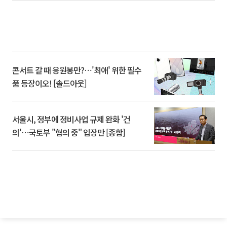
콘서트 갈 때 응원봉만?⋯'최애' 위한 필수
품 등장이오! [솔드아웃]
서울시, 정부에 정비사업 규제 완화 '건
의'⋯국토부 "협의 중" 입장만 [종합]