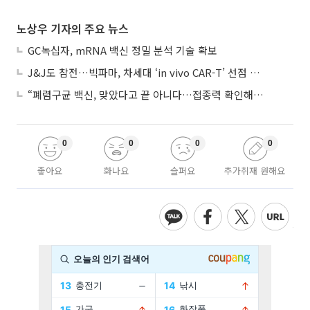
노상우 기자의 주요 뉴스
GC녹십자, mRNA 백신 정밀 분석 기술 확보
J&J도 참전…빅파마, 차세대 ‘in vivo CAR-T’ 선점 경쟁 본격화
“폐렴구균 백신, 맞았다고 끝 아니다…접종력 확인해야”
0
0
0
0
좋아요
화나요
슬퍼요
추가취재 원해요