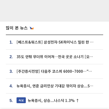
많이 본 뉴스
[베스트&워스트] 삼성전자·SK하이닉스 밀린 한 주…상상인증권은 85% 급등
1.
35도 안팎 무더위 이어져…전국 곳곳 소나기 [오늘 날씨]
2.
[주간증시전망] 다음주 코스피 6000~7000⋯“外人 수급은 정책이 변수”
3.
뉴욕증시, 연준 금리인상 기대감 꺾이자 상승...S&P500 사상 최고치 [종합]
4.
뉴욕증시, 상승...나스닥 1.3% ↑
속보
5.