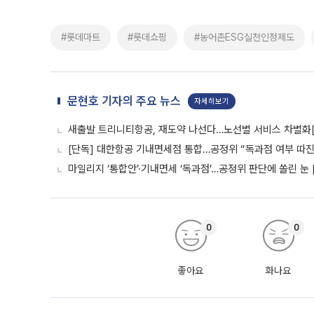
#롯데마트
#롯데쇼핑
#농어촌ESG실천인정제도
문현호 기자의 주요 뉴스
자세히보기
새출발 트리니티항공, 재도약 나선다…노선별 서비스 차별화
[단독] 대한항공 기내면세점 통합…공정위 “독과점 여부 따진다
마일리지 ‘통합안’·기내면세 ‘독과점’…공정위 판단에 쏠린 눈 
0
0
좋아요
화나요