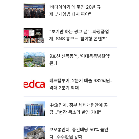
'바다이야기'에 묶인 20년 규
제…"게임법 다시 짜야"
“보기만 하는 광고 끝“…화장품업
계, SNS 홍보도 ‘참여형 콘텐츠’로
변모[K뷰티 라방戰]
9호선 신목동역, ‘이대목동병원역’
된다
레드캡투어, 2분기 매출 982억원…
역대 2분기 최대
中企업계, 정부 세제개편안에 공
감…“현장 목소리 반영 기대”
코오롱인더, 중간배당 50% 높인
다…주주환원 강화