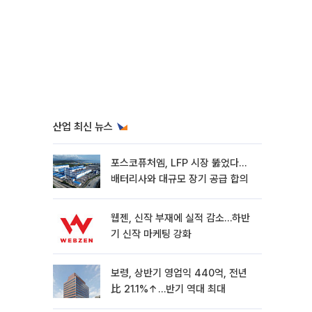
산업 최신 뉴스
포스코퓨처엠, LFP 시장 뚫었다…
배터리사와 대규모 장기 공급 합의
웹젠, 신작 부재에 실적 감소…하반
기 신작 마케팅 강화
보령, 상반기 영업익 440억, 전년
比 21.1%↑…반기 역대 최대