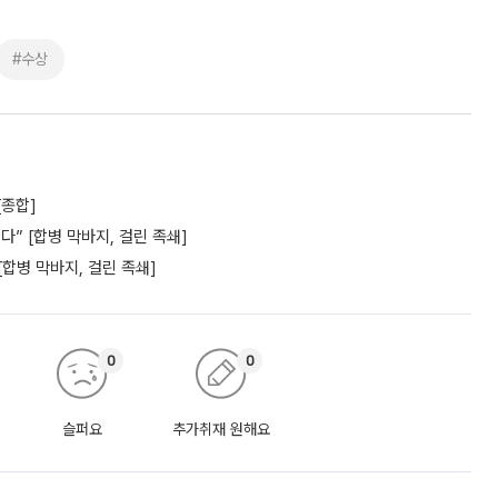
#수상
[종합]
” [합병 막바지, 걸린 족쇄]
[합병 막바지, 걸린 족쇄]
0
0
슬퍼요
추가취재 원해요