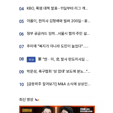
KBO, 폭염 대책 발표⋯11일부터 리그 개시ㆍ경기 오후 7시 시작
04
아옳이, 한의사 김형배와 벌써 200일⋯꽃다발 들고 "프러포즈 아냐"
05
정부 공급카드 임박…서울시 협의·주민 설득이 성패 가른다 [부동산 해법 전쟁]
06
추미애 "복지가 아니라 도민이 늘었다"…재정난 책임론 정면돌파
07
08
軍 "한ㆍ미, 北 발사 탄도미사일 제원 정밀분석 중"
속보
박문성, 축구협회 '성 접대' 보도에 분노…"다 말아먹으려고 작정했나"
09
[급등락주 짚어보기] M&A 소식에 상상인증권ㆍ유니켐 ‘상한가’⋯유증 제동 걸린 SK디앤디↑
10
최신 영상