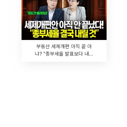
부동산 세제개편 아직 끝 아
냐? "종부세율 발표보다 내릴
것" 장기거주·양도세 전망 I 집
땅지성 I 김인만, 진미윤