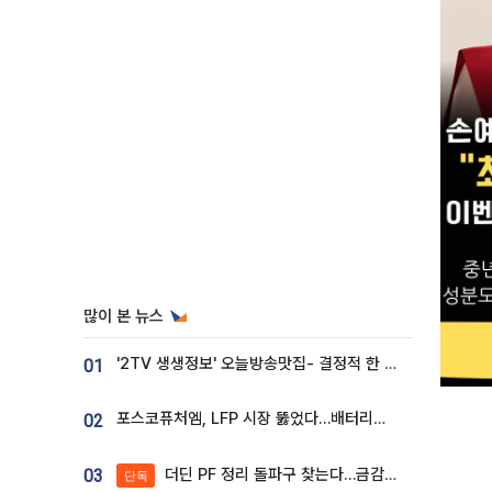
많이 본 뉴스
'2TV 생생정보' 오늘방송맛집- 결정적 한 수, 3종 메밀면! 메밀 소바 맛집 '의○○○○'
01
포스코퓨처엠, LFP 시장 뚫었다…배터리사와 대규모 장기 공급 합의
02
더딘 PF 정리 돌파구 찾는다…금감원, 1년 반 만에 매각설명회 재개
03
단독