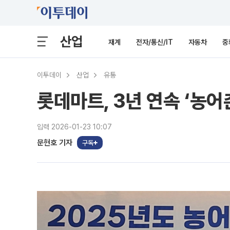
산업
재계
전자/통신/IT
자동차
중
이투데이
산업
유통
롯데마트, 3년 연속 ‘농어
입력 2026-01-23 10:07
문현호 기자
구독