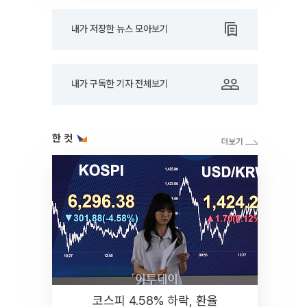
내가 저장한 뉴스 모아보기
내가 구독한 기자 전체보기
한 컷
코스피 4.58% 하락, 환율