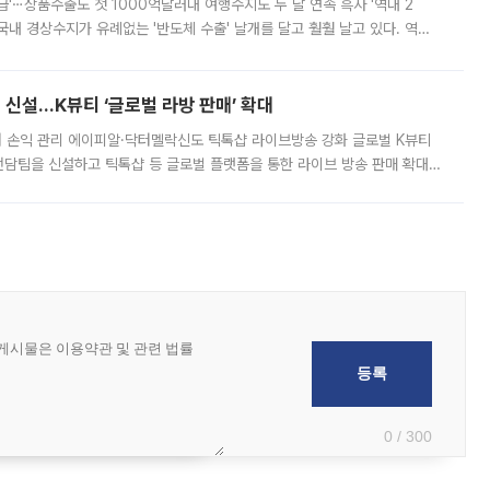
급'⋯상품수출도 첫 1000억달러대 여행수지도 두 달 연속 흑자 '역대 2
국내 경상수지가 유례없는 '반도체 수출' 날개를 달고 훨훨 날고 있다. 역대
경상수지 뿐 아니라 상반기 경상수지 흑자도 2000억달러에 근접하며 사상 최
신설…K뷰티 ‘글로벌 라방 판매’ 확대
터 손익 관리 에이피알·닥터멜락신도 틱톡샵 라이브방송 강화 글로벌 K뷰티
담팀을 신설하고 틱톡샵 등 글로벌 플랫폼을 통한 라이브 방송 판매 확대에
급하는 데서 한발 더 나아가 방송 기획과 상품 구성, 출연자 섭외, 손익
0 / 300