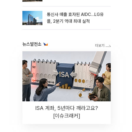
통신사 매출 효자된 AIDC…LG유
플, 2분기 역대 최대 실적
뉴스발전소
ISA 계좌, 5년마다 깨라고요?
[이슈크래커]