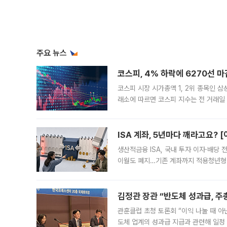
주요 뉴스
코스피, 4% 하락에 6270선 마
코스피 시장 시가총액 1, 2위 종목인 
래소에 따르면 코스피 지수는 전 거래일 대
1.81% 내린 6478.75에 출발한 코
다. 이날 오전
ISA 계좌, 5년마다 깨라고요? 
생산적금융 ISA, 국내 투자 이자·배당
이월도 폐지…기존 계좌까지 적용청년형 
는 5년마다 계좌를 해지하라는 건가요?”
편을
김정관 장관 “반도체 성과급, 
관훈클럽 초청 토론회 “이익 나눌 때 아
도체 업계의 성과급 지급과 관련해 일정