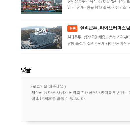
6월 상품수지 흑자 478.9억달러 '역대
위'⋯"유가ㆍ환율 영향 출국자 수 감소" 
급 수출 호조가 매달 이어지면서 6월 
대 기
실리콘투, 라이브커머스팀 
단독
실리콘투, 팀장·PD 채용…방송 기획부
유통 플랫폼 실리콘투가 라이브커머스 전
나섰다. 국내 화장품을 해외 유통망에 공
댓글