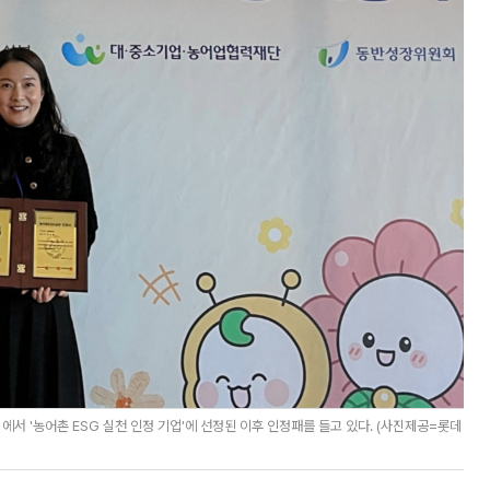
서 '농어촌 ESG 실천 인정 기업'에 선정된 이후 인정패를 들고 있다. (사진제공=롯데