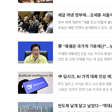
최근 상법·자본시장법 개정으로 기업 지
세금 꺼낸 정부에…오세훈 서울시장
정부 세제 개편에 “매물 잠김·전월세 불
부동산 해법 전쟁이 본격화하고 있다. 
드를 꺼내자 서울시는 전·월세 부담만 
李 "폭염은 국가적 기후재난"…냉
이재명 대통령은 6일 사상 최악의 폭염
안전 등 인명 피해를 막는 데 모든 행
인프라 확충 계획을 내년도 예산안에 반
中 딥시크, AI 가격 대폭 인상 
IPO 앞두고 수익성 제고 나서 중국 대표
그동안 ‘초저가 전략’으로 미국과 중국
가된다. 블룸버그통신에 따르면 딥시크는
반도체 날개 달고 날았다⋯'역대급