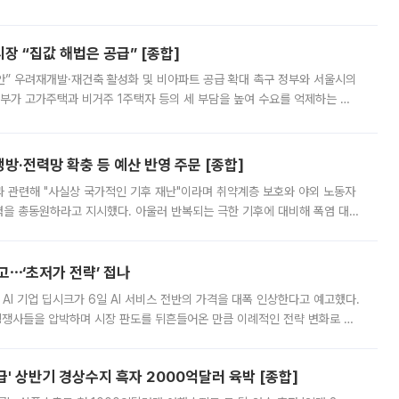
배구조와 주주권 강화 논의가 이어지는 가운데, 핵심 연구인력에 대한
 “집값 해법은 공급” [종합]
안” 우려재개발·재건축 활성화 및 비아파트 공급 확대 촉구 정부와 서울시의
정부가 고가주택과 비거주 1주택자 등의 세 부담을 높여 수요를 억제하는 카
키울 것이라며 세금이 아닌 공급이 근본적인 처방이라고 전면 반박했다.
방·전력망 확충 등 예산 반영 주문 [종합]
과 관련해 "사실상 국가적인 기후 재난"이라며 취약계층 보호와 야외 노동자
정력을 총동원하라고 지시했다. 아울러 반복되는 극한 기후에 대비해 폭염 대응
영하는 방안도 검토하라고 주문했다. 이 대통령은 이날 폭염·가뭄 대
예고⋯‘초저가 전략’ 접나
 AI 기업 딥시크가 6일 AI 서비스 전반의 가격을 대폭 인상한다고 예고했다.
 경쟁사들을 압박하며 시장 판도를 뒤흔들어온 만큼 이례적인 전략 변화로 평
 이날 공지를 통해 구체적인 인상 폭은 공개하지 않았지만 상당한 수
' 상반기 경상수지 흑자 2000억달러 육박 [종합]