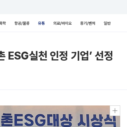
화학
항공/물류
유통
의료/바이오
중기/벤처
일반
촌 ESG실천 인정 기업’ 선정