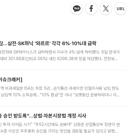
감…삼전·SK하닉 '와르르' 각각 6%·10%대 급락
삼성전자와 SK하이닉스가 급락하면서 지수가 4% 넘게 하락했다. 6일 한국거
비 301.88포인트(4.58%) 내린 6296.38에 장을 마감했다. 전장보다
스피는 장중 한때 6550.94까지 오르기도 했으나 6238.32까지 밀리기도 했
[이슈크래커]
 전액 비과세일반 ISA는 최장 5년…손익통산·과세이연 단절미사용 납입 한도
납입액 10% 소득공제…“10% 환급”은 아냐 “오랫동안 운용하라더니 이제
 ‘만능 절세 통장’으로 불리는 개인종합자산관리계좌(ISA)가 두 갈래로 개
주총 승인 받도록”…상법·자본시장법 개정 시사
닌 투자 이어갈 시기” “주52시간제도 손봐야” 김정관 산업통상부 장관이 반
 수준 이상은 주주총회 승인을 거치는 방안을 검토할 필요가 있다고 밝혔다.