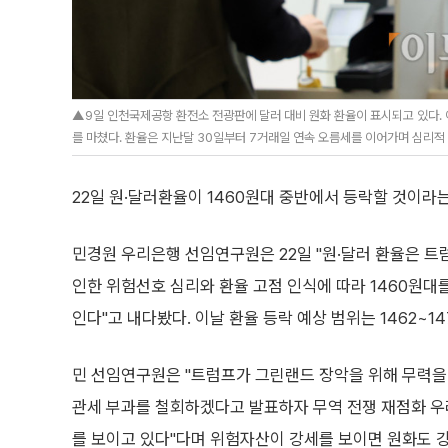
▲9일 인천국제공항 환전소 전광판에 달러 대비 원화 환율이 표시되고 있다. 이
를 마쳤다. 환율은 지난달 30일부터 7거래일 연속 오름세를 이어가며 심리적 저
22일 원·달러환율이 1460원대 중반에서 등락할 것이라
민경원 우리은행 선임연구원은 22일 "원·달러 환율은 트
인한 위험선호 심리와 환율 고점 인식에 따라 1460원대
인다"고 내다봤다. 이날 환율 등락 예상 범위는 1462~14
민 선임연구원은 "트럼프가 그린랜드 장악을 위해 무력을
관세 부과를 철회하겠다고 발표하자 무역 전쟁 재점화 
를 보이고 있다"다며 위험자산이 강세를 보이면 원화도 