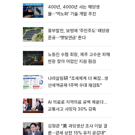
400년, 4000년 사는 해양생
물⋯'역노화' 기술 개발 추진
중부발전, 보령에 '주민주도' 태양광
준공⋯'햇빛연금' 튼다
노동진 수협 회장, 제주 고수온 피해
현장 찾아 어업인 지원 점검
나라살림硏 "조세체계 더 복잡…생
산세액공제·1주택 우대 재검토"
AI 의료로 지역의료 공백 메운다…
교통사고 사망자 30% 감축
김정관 "美 과잉생산 조사 이달 결
론⋯관세 상한 15% 유지 공감대"