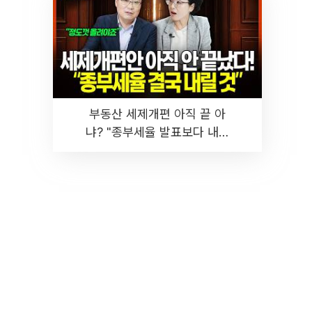
부동산 세제개편 아직 끝 아
냐? "종부세율 발표보다 내릴
것" 장기거주·양도세 전망 I 집
땅지성 I 김인만, 진미윤