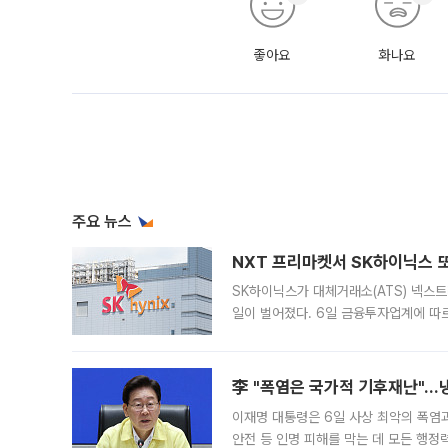
좋아요
화나요
주요 뉴스
NXT 프리마켓서 SK하이닉스 또
SK하이닉스가 대체거래소(ATS) 넥스
일이 벌어졌다. 6일 금융투자업계에 따르
규장 종가보다 29.98% 내린 116만8
규시장과 달
李 "폭염은 국가적 기후재난"…냉
이재명 대통령은 6일 사상 최악의 폭염
안전 등 인명 피해를 막는 데 모든 행