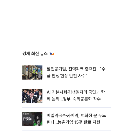
경제 최신 뉴스
발전공기업, 전력피크 총력전⋯"수
급 안정·현장 안전 사수"
AI 기본사회·평생일자리 국민과 함
께 논의…정부, 숙의공론화 착수
메밀막국수·카이막, 백화점 문 두드
린다…농촌기업 15곳 판로 지원