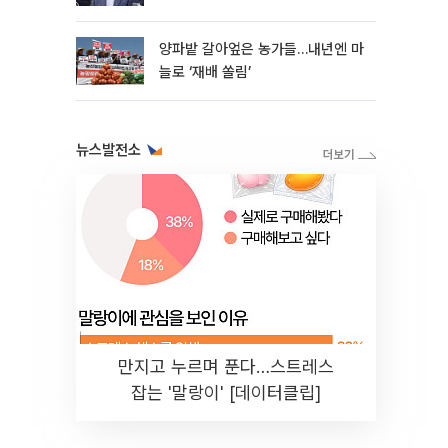
양파밭 갈아엎은 농가들…내년엔 마
늘로 ‘재배 쏠림’
뉴스발전소
만지고 누르며 푼다…스트레스
잡는 '말랑이' [데이터클립]