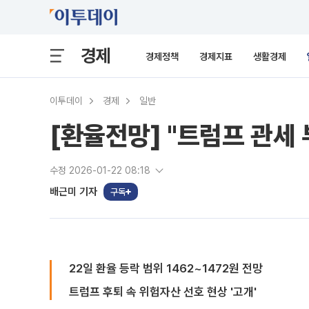
경제
경제정책
경제지표
생활경제
이투데이
경제
일반
[환율전망] "트럼프 관세
수정 2026-01-22 08:18
배근미 기자
구독
22일 환율 등락 범위 1462~1472원 전망
트럼프 후퇴 속 위험자산 선호 현상 '고개'