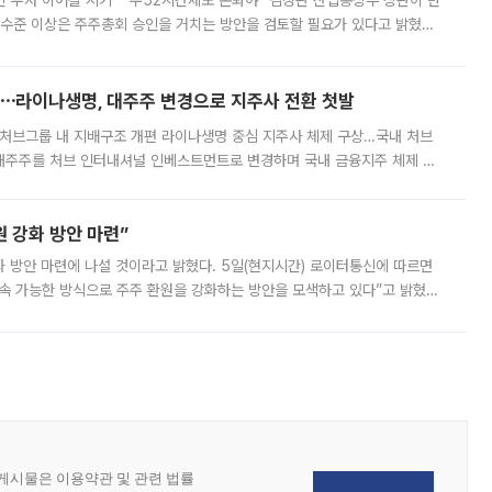
닌 투자 이어갈 시기” “주52시간제도 손봐야” 김정관 산업통상부 장관이 반
 수준 이상은 주주총회 승인을 거치는 방안을 검토할 필요가 있다고 밝혔다.
배구조와 주주권 강화 논의가 이어지는 가운데, 핵심 연구인력에 대한
⋯라이나생명, 대주주 변경으로 지주사 전환 첫발
처브그룹 내 지배구조 개편 라이나생명 중심 지주사 체제 구상…국내 처브
대주주를 처브 인터내셔널 인베스트먼트로 변경하며 국내 금융지주 체제 구
변경은 향후 국내 금융지주사를 설립해 계열 보험사들을 통합 관리하고 경영
 강화 방안 마련”
 것이라고 밝혔다. 5일(현지시간) 로이터통신에 따르면
속 가능한 방식으로 주주 환원을 강화하는 방안을 모색하고 있다”고 밝혔다.
그러면서 자세한 내용은 “조만간 공개할 예정”이라고 덧붙였다. SK하이닉스도 로이터에 전달한 성명에서 “연