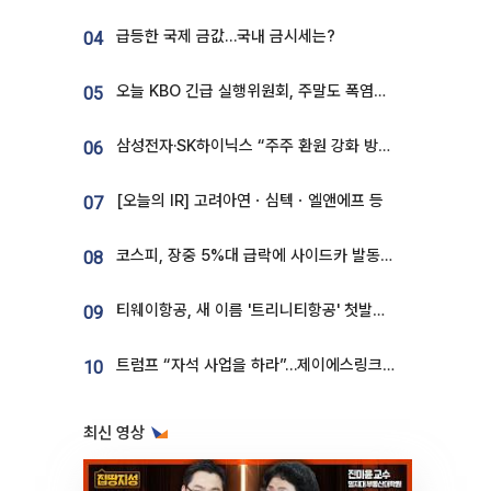
급등한 국제 금값…국내 금시세는?
04
오늘 KBO 긴급 실행위원회, 주말도 폭염취소 될까
05
삼성전자·SK하이닉스 “주주 환원 강화 방안 마련”
06
[오늘의 IR] 고려아연ㆍ심텍ㆍ엘앤에프 등
07
코스피, 장중 5%대 급락에 사이드카 발동…삼성·SK 동반 폭락
08
티웨이항공, 새 이름 '트리니티항공' 첫발…SSC 전략 본격화
09
트럼프 “자석 사업을 하라”…제이에스링크, 비중국 영구자석 공급망 구축 속도
10
최신 영상