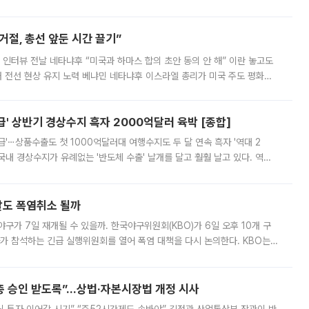
영하는 방안도 검토하라고 주문했다. 이 대통령은 이날 폭염·가뭄 대
절, 총선 앞둔 시간 끌기”
 인터뷰 전날 네타냐후 “미국과 하마스 합의 초안 동의 안 해” 이란 놓고도
개 전선 현상 유지 노력 베냐민 네타냐후 이스라엘 총리가 미국 주도 평화위
스 간 무장해제 합의안을 반대한 지 하루 만에 하마스 정치국 고위 관리
' 상반기 경상수지 흑자 2000억달러 육박 [종합]
급'⋯상품수출도 첫 1000억달러대 여행수지도 두 달 연속 흑자 '역대 2
국내 경상수지가 유례없는 '반도체 수출' 날개를 달고 훨훨 날고 있다. 역대
경상수지 뿐 아니라 상반기 경상수지 흑자도 2000억달러에 근접하며 사상 최
말도 폭염취소 될까
구가 7일 재개될 수 있을까. 한국야구위원회(KBO)가 6일 오후 10개 구
 참석하는 긴급 실행위원회를 열어 폭염 대책을 다시 논의한다. KBO는
서 관람객과 선수단의 안전 위험 상황이 발생했다”며 5∼6일 예정됐던
주총 승인 받도록”…상법·자본시장법 개정 시사