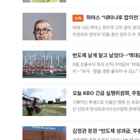
인프라 확충 계획을 내년도 예산안에 반
하마스 “네타냐후 합의안 거
단독
바셈 나임 하마스 정치국 고위 관리 본지
트럼프와 엇박자 10월 총선 앞두고 두 
원회(BOP)와 팔레스타인 무장단체 하마
반도체 날개 달고 날았다⋯'역대급
6월 상품수지 흑자 478.9억달러 '역대
위'⋯"유가ㆍ환율 영향 출국자 수 감소" 
급 수출 호조가 매달 이어지면서 6월 
대 기
오늘 KBO 긴급 실행위원회, 주
기록적인 폭염으로 이틀간 멈춰 선 프로야
단 단장과 한국프로야구선수협회 관계자가
5일 “최근 전국적으로 폭염이 지속되면
KBO리그와
김정관 장관 “반도체 성과급, 