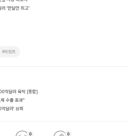
러 ‘한달만 최고’
#트럼프
00억달러 육박 [종합]
도체 수출 효과"
0억달러' 상회
0
0