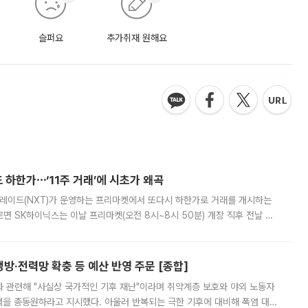
슬퍼요
추가취재 원해요
 하한가⋯‘11주 거래’에 시초가 왜곡
트레이드(NXT)가 운영하는 프리마켓에서 또다시 하한가로 거래를 개시하는
면 SK하이닉스는 이날 프리마켓(오전 8시~8시 50분) 개장 직후 전날 정
000원에 거래됐다. 거래량은 11주에 불과했으나, 최초 가격 결정이 기존 정
방·전력망 확충 등 예산 반영 주문 [종합]
과 관련해 "사실상 국가적인 기후 재난"이라며 취약계층 보호와 야외 노동자
정력을 총동원하라고 지시했다. 아울러 반복되는 극한 기후에 대비해 폭염 대응