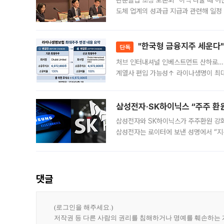
관훈클럽 초청 토론회 “이익 나눌 때 아
도체 업계의 성과급 지급과 관련해 일정
최근 상법·자본시장법 개정으로 기업 지
"한국형 금융지주 세운다"
단독
처브 인터내셔널 인베스트먼트 산하로…
계열사 편입 가능성↑ 라이나생명이 최
축에 첫발을 내디뎠다. 이번 최대주주 
효
삼성전자·SK하이닉스 “주주 환원
삼성전자와 SK하이닉스가 주주환원 강화 방안 마련에 나설
삼성전자는 로이터에 보낸 성명에서 “지
댓글