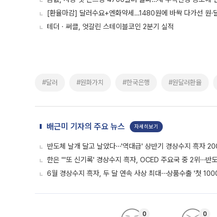
[환율마감] 달러수요+엔화약세…1480원에 바싹 다가선 원·달
테더ㆍ써클, 엇갈린 스테이블코인 2분기 실적
#달러
#원화가치
#한국은행
#원달러환율
배근미 기자의 주요 뉴스
자세히보기
반도체 날개 달고 날았다⋯'역대급' 상반기 경상수지 흑자 20
한은 "'또 신기록' 경상수지 흑자, OCED 주요국 중 2위⋯반
6월 경상수지 흑자, 두 달 연속 사상 최대⋯상품수출 '첫 100
0
0