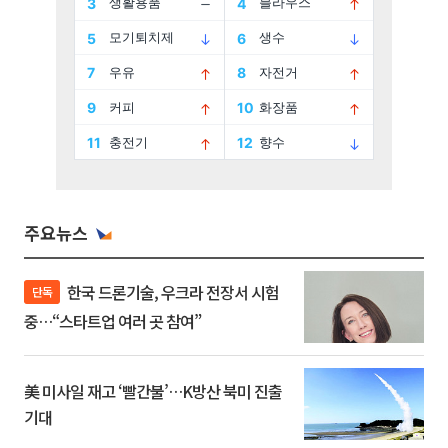
주요뉴스
한국 드론기술, 우크라 전장서 시험
단독
중…“스타트업 여러 곳 참여”
美 미사일 재고 ‘빨간불’…K방산 북미 진출
기대