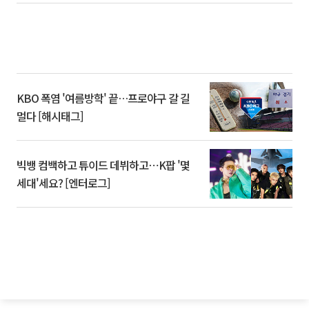
KBO 폭염 '여름방학' 끝…프로야구 갈 길
멀다 [해시태그]
빅뱅 컴백하고 튜이드 데뷔하고⋯K팝 '몇
세대'세요? [엔터로그]