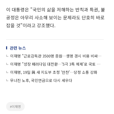
이 대통령은 "국민의 삶을 저해하는 반칙과 특권, 불
공정은 아무리 사소해 보이는 문제라도 단호히 바로
잡을 것"이라고 강조했다.
관련 뉴스
이재명 "근로감독관 3500명 증원…생명 경시 비용 비싸게 치르게 할 것"
이재명 "성장 패러다임 대전환…'5극 3특 체제'로 국토 재편"
이재명, 19일 與 새 지도부 초청 '만찬'…당정 소통 강화
무너진 노후, 국민연금으로 다시 세우다
#이재명