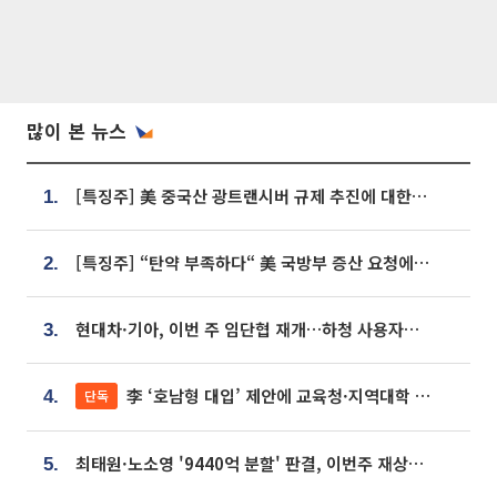
많이 본 뉴스
[특징주] 美 중국산 광트랜시버 규제 추진에 대한광통신 등 광통신株 강세
1.
[특징주] “탄약 부족하다“ 美 국방부 증산 요청에⋯국내 방산주 급등세
2.
현대차·기아, 이번 주 임단협 재개…하청 사용자성 재심도 ‘변수’
3.
李 ‘호남형 대입’ 제안에 교육청·지역대학 서·논술형 입시 연계 '착수'
단독
4.
최태원·노소영 '9440억 분할' 판결, 이번주 재상고 여부 주목
5.