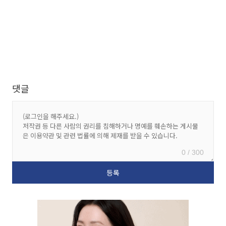
댓글
0 / 300