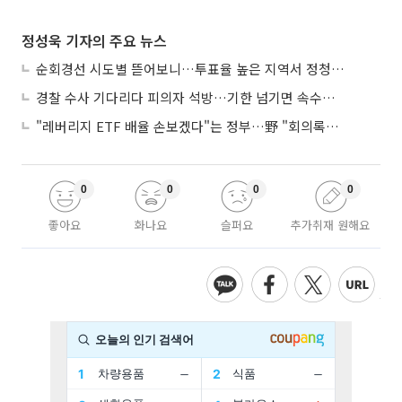
정성욱 기자의 주요 뉴스
순회경선 시도별 뜯어보니…투표율 높은 지역서 정청래 강세
경찰 수사 기다리다 피의자 석방…기한 넘기면 속수무책
"레버리지 ETF 배율 손보겠다"는 정부…野 "회의록부터 내놔야"
0
0
0
0
좋아요
화나요
슬퍼요
추가취재 원해요