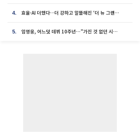
효율·AI 더했다…더 강하고 알뜰해진 ‘더 뉴 그랜저 하이브리드’ [ET의 모빌리티]
4.
임영웅, 어느덧 데뷔 10주년⋯"가진 것 없던 시절, 내 앞엔 20명의 팬뿐"
5.