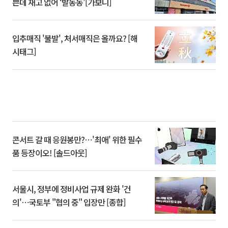
쁜데 재고 없어 ‘발동동’[가보니]
입추매직 '불발', 처서매직은 올까요? [해
시태그]
콘서트 갈 때 응원봉만?⋯'최애' 위한 필수
품 등장이오! [솔드아웃]
서울시, 정부에 정비사업 규제 완화 '건
의'⋯국토부 "협의 중" 입장만 [종합]