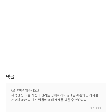
댓글
0 / 300