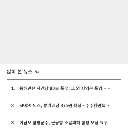
많이 본 뉴스
동해안은 시간당 80㎜ 폭우, 그 외 지역은 폭염…‘극과 극 날씨’
1.
SK하이닉스, 분기배당 375원 확정…주주환원책 9월로 앞당겨 발표
2.
이남오 함평군수, 군공항 소음피해 함평 보상 요구
3.