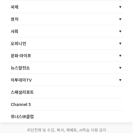
국제
정치
사회
오피니언
문화·라이프
뉴스발전소
이투데이TV
스페셜리포트
Channel 5
위너스IR클럽
무단전재 및 수집, 복사, 재배포, AI학습 이용 금지