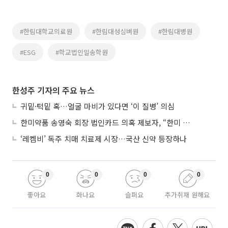
#한림대학교의료원
#한림대성심벼원
#한림대병원
#ESG
#학교법인일송학원
한성주 기자의 주요 뉴스
귀밑·턱밑 혹…얼굴 마비가 있다면 ‘이 질병’ 의심
한미약품 송영숙 회장 법인카드 의혹 제보자, “한미 잘 되기 바라는 마음”
‘레켐비’ 독주 치매 치료제 시장…국산 신약 등장하나
0
0
0
0
좋아요
화나요
슬퍼요
추가취재 원해요