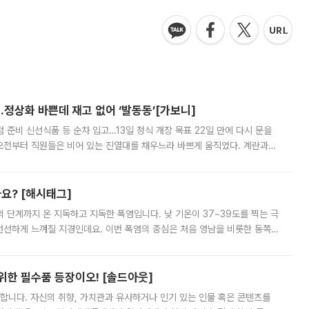
…정상화 바쁜데 재고 없어 ‘발동동’[가보니]
준비 신선식품 등 순차 입고…13일 정식 개장 목표 22일 만에 다시 문을
오전부터 직원들은 비어 있는 진열대를 채우느라 바쁘게 움직였다. 계란과
리를 잡기 시작했지만, 매장 곳곳엔 여전히 텅 빈 매대가 먼저 눈에 들어왔
까요? [해시태그]
’의 단계까지 온 지독하고 지독한 폭염입니다. 낮 기온이 37~39도를 찍는 극
 선선하게 느껴질 지경인데요. 이번 폭염의 중심은 처음 영남을 비롯한 동쪽
 북서풍이 산맥을 넘어 영남 쪽으로 내려오면서 뜨겁고 건조해졌는데요.
 위한 필수품 등장이오! [솔드아웃]
합니다. 자신의 취향, 가치관과 유사하거나 인기 있는 인물 혹은 콘텐츠를