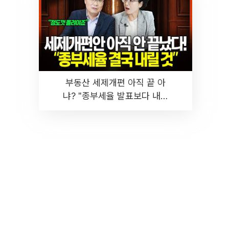
부동산 세제개편 아직 끝 아
냐? "종부세율 발표보다 내릴
것" 장기거주·양도세 전망 I 집
땅지성 I 김인만, 진미윤