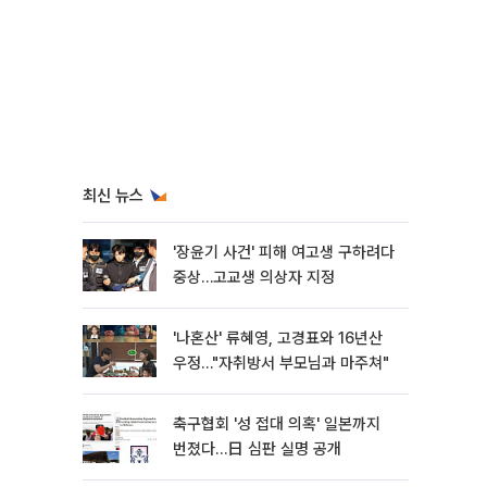
최신 뉴스
'장윤기 사건' 피해 여고생 구하려다
중상…고교생 의상자 지정
'나혼산' 류혜영, 고경표와 16년산
우정…"자취방서 부모님과 마주쳐"
축구협회 '성 접대 의혹' 일본까지
번졌다…日 심판 실명 공개