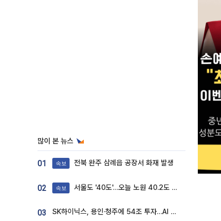
많이 본 뉴스
전북 완주 삼례읍 공장서 화재 발생
01
속보
서울도 '40도'…오늘 노원 40.2도 기록
02
속보
SK하이닉스, 용인·청주에 54조 투자…AI 메모리 생산기지 키운다
03