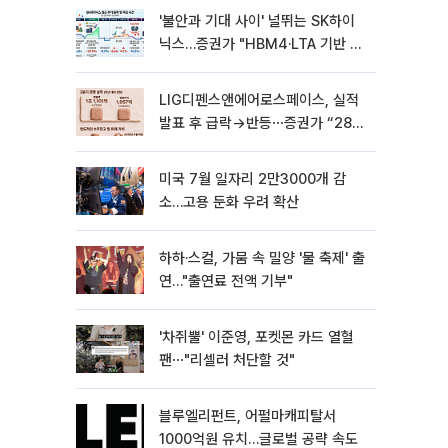
'불안과 기대 사이' 널뛰는 SK하이
닉스…증권가 "HBM4·LTA 기반 펀
터멘털 견고"
LIG디펜스앤에어로스페이스, 실적
발표 후 급락→반등⋯증권가 “28년
까지 튼튼”
미국 7월 일자리 2만3000개 감
소…고용 둔화 우려 확산
하하·스컬, 가뭄 속 밀양 '물 축제' 출
연…"출연료 전액 기부"
'차쥐뿔' 이준영, 포켓몬 카드 열혈
팬⋯"리셀러 처단할 것"
블루엘리펀트, 어펄마캐피탈서
1000억원 유치…글로벌 공략 속도