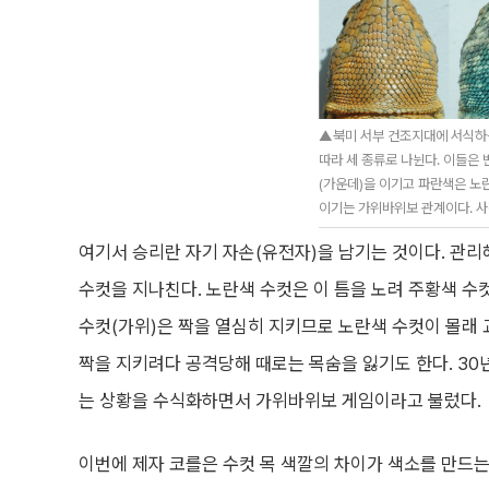
▲북미 서부 건조지대에 서식하
따라 세 종류로 나뉜다. 이들은
(가운데)을 이기고 파란색은 노
이기는 가위바위보 관계이다. 사
여기서 승리란 자기 자손(유전자)을 남기는 것이다. 관리
수컷을 지나친다. 노란색 수컷은 이 틈을 노려 주황색 수
수컷(가위)은 짝을 열심히 지키므로 노란색 수컷이 몰래 
짝을 지키려다 공격당해 때로는 목숨을 잃기도 한다. 30년
는 상황을 수식화하면서 가위바위보 게임이라고 불렀다.
이번에 제자 코를은 수컷 목 색깔의 차이가 색소를 만드는