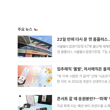
주요 뉴스
22일 만에 다시 문 연 홈플러스
서울월드컵경기장점 67명 출근해 재개점 
연 홈플러스 서울월드컵경기장점. 7일 
우유, 과일 같은 신선식품이 차근차근 자
입추매직 '불발', 처서매직은 올
“와 이제 시원한 거 같아” 단체 ‘뇌손상
한 더위 속 30도대 초반이 상대적으로
지역에 있었습니다. 7월 말에는 서풍과
콘서트 갈 때 응원봉만?⋯'최애'
지금 화제 되는 패션·뷰티 트렌드를 소개