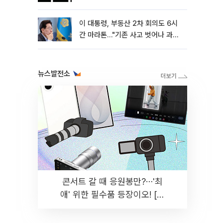
이 대통령, 부동산 2차 회의도 6시
간 마라톤…"기존 사고 벗어나 과감
히 실천"
뉴스발전소
콘서트 갈 때 응원봉만?⋯'최
애' 위한 필수품 등장이오! [솔
드아웃]