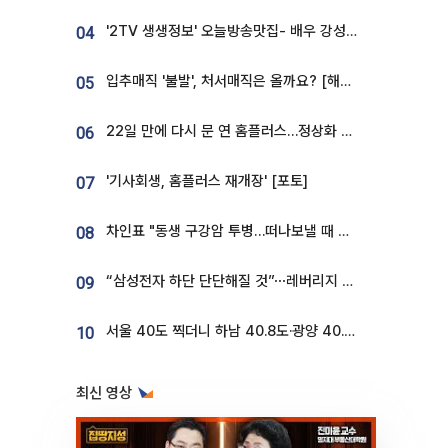
'2TV 생생정보' 오늘방송맛집- 배우 강성진 단골! 쌀국수ㆍ푸팟퐁 커리 맛집 '블○○○'
04
입추매직 '불발', 처서매직은 올까요? [해시태그]
05
22일 만에 다시 문 연 홈플러스…정상화 바쁜데 재고 없어 ‘발동동’[가보니]
06
'기사회생, 홈플러스 재개장' [포토]
07
차인표 "동생 구강암 투병…떠나보낼 때 가장 힘들었다”
08
“삼성전자 하단 단단해질 것”⋯레버리지 규제에 쏠림 완화 [찐코노미]
09
서울 40도 찍더니 하남 40.8도·광양 40.2도…전국 '펄펄'
10
최신 영상