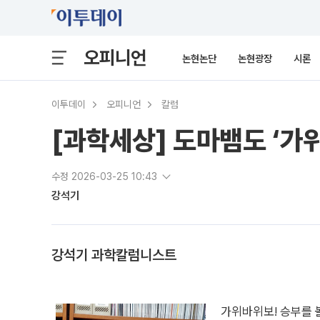
오피니언
논현논단
논현광장
시론
이투데이
오피니언
칼럼
[과학세상] 도마뱀도 ‘가
수정 2026-03-25 10:43
강석기
강석기 과학칼럼니스트
가위바위보! 승부를 