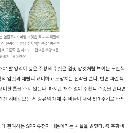
는 옆줄무늬도마뱀 수컷은 목 피부 색깔에
 번식 전략이 다른데 주황색(왼쪽)은 파란색
란색(오른쪽)을 이기고 노란색은 주황색을
진출처: ‘사이언스’
해야 할 영역이 넓은 주황색 수컷은 얼핏 암컷처럼 보이는 노란색
컷의 암컷과 재빨리 교미하고 도망치는 전략을 쓴다. 반면 파란색
교미할 틈을 주지 않는다. 하지만 재수 없이 주황색 수컷을 만나면
 전 시네르보는 세 종류의 개체 수 비율이 대략 5년 주기로 바뀌
 데 관여하는 SPR 유전자 때문이라는 사실을 밝혔다. 즉 주황색