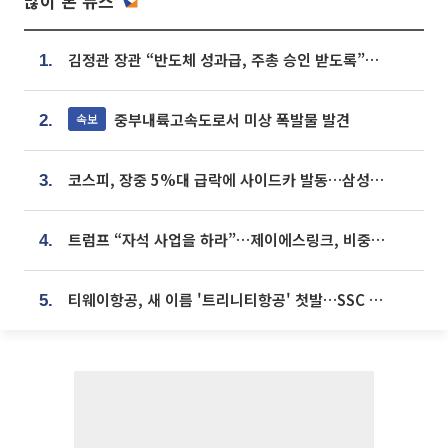
많이 본 뉴스
김정관 장관 “반도체 성과급, 주총 승인 받도록”…상법·자본시장법 개정 시사
1.
중부내륙고속도로서 미상 폭발물 발견
속보
2.
코스피, 장중 5%대 급락에 사이드카 발동…삼성·SK 동반 폭락
3.
트럼프 “자석 사업을 하라”…제이에스링크, 비중국 영구자석 공급망 구축 속도
4.
티웨이항공, 새 이름 '트리니티항공' 첫발…SSC 전략 본격화
5.