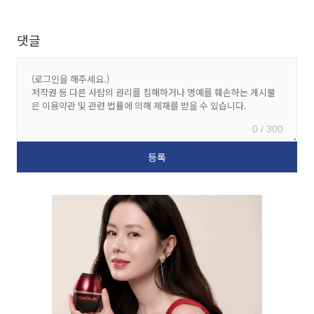
댓글
0 / 300