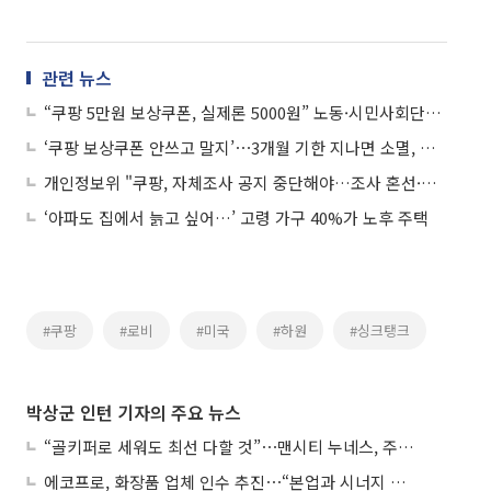
관련 뉴스
“쿠팡 5만원 보상쿠폰, 실제론 5000원” 노동·시민사회단체, 탈팡·쿠폰 거부 운동 돌입
‘쿠팡 보상쿠폰 안쓰고 말지’⋯3개월 기한 지나면 소멸, 치킨·커피 상품권도 못사
개인정보위 "쿠팡, 자체조사 공지 중단해야…조사 혼선·방해 우려"
‘아파도 집에서 늙고 싶어…’ 고령 가구 40%가 노후 주택
#쿠팡
#로비
#미국
#하원
#싱크탱크
박상군 인턴 기자의 주요 뉴스
“골키퍼로 세워도 최선 다할 것”⋯맨시티 누네스, 주전 경쟁 각오
에코프로, 화장품 업체 인수 추진⋯“본업과 시너지 부족”