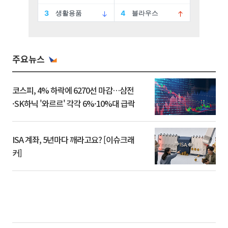
주요뉴스
코스피, 4% 하락에 6270선 마감…삼전
·SK하닉 '와르르' 각각 6%·10%대 급락
ISA 계좌, 5년마다 깨라고요? [이슈크래
커]