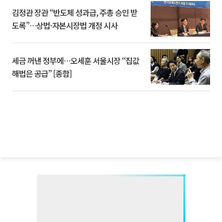
김정관 장관 “반도체 성과급, 주총 승인 받
도록”…상법·자본시장법 개정 시사
세금 꺼낸 정부에…오세훈 서울시장 “집값
해법은 공급” [종합]