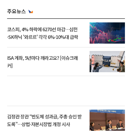
주요뉴스
코스피, 4% 하락에 6270선 마감…삼전
·SK하닉 '와르르' 각각 6%·10%대 급락
ISA 계좌, 5년마다 깨라고요? [이슈크래
커]
김정관 장관 “반도체 성과급, 주총 승인 받
도록”…상법·자본시장법 개정 시사