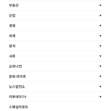
부동산
산업
경제
국제
정치
사회
오피니언
문화·라이프
뉴스발전소
이투데이TV
스페셜리포트