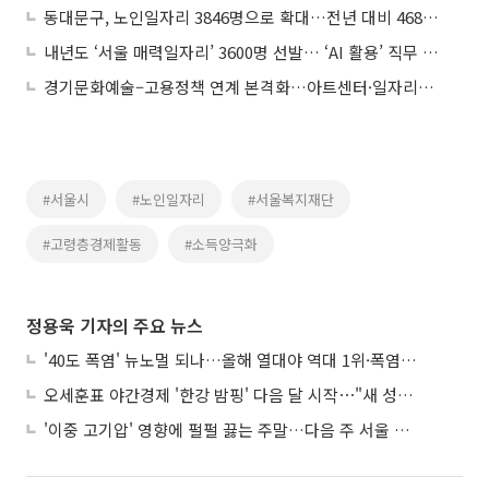
동대문구, 노인일자리 3846명으로 확대…전년 대비 468명 늘렸다
내년도 ‘서울 매력일자리’ 3600명 선발… ‘AI 활용’ 직무 신설
경기문화예술–고용정책 연계 본격화…아트센터·일자리재단 협약
#서울시
#노인일자리
#서울복지재단
#고령층경제활동
#소득양극화
정용욱 기자의 주요 뉴스
'40도 폭염' 뉴노멀 되나…올해 열대야 역대 1위·폭염일수 평년 3배 넘어
오세훈표 야간경제 '한강 밤핑' 다음 달 시작⋯"새 성장동력 만들 것"
'이중 고기압' 영향에 펄펄 끓는 주말…다음 주 서울 포함 서쪽이 더 덥다