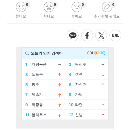
0
0
0
0
좋아요
화나요
슬퍼요
추가취재 원해요