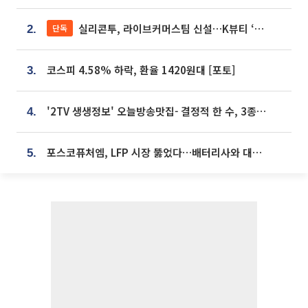
실리콘투, 라이브커머스팀 신설…K뷰티 ‘글로벌 판매망’ 확대[K뷰티 라방戰]
단독
2.
코스피 4.58% 하락, 환율 1420원대 [포토]
3.
'2TV 생생정보' 오늘방송맛집- 결정적 한 수, 3종 메밀면! 메밀 소바 맛집 '의○○○○'
4.
포스코퓨처엠, LFP 시장 뚫었다…배터리사와 대규모 장기 공급 합의
5.