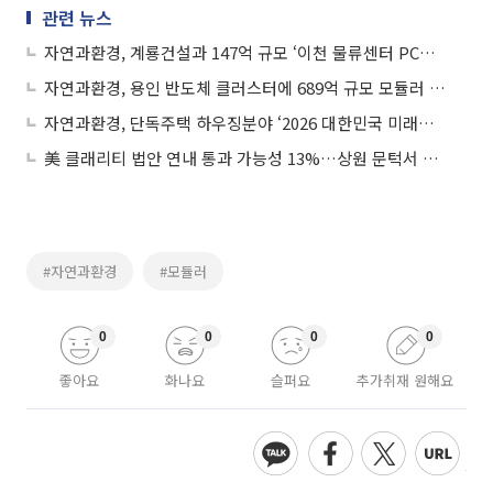
관련 뉴스
자연과환경, 계룡건설과 147억 규모 ‘이천 물류센터 PC공사’ 계약 체결
자연과환경, 용인 반도체 클러스터에 689억 규모 모듈러 오피스텔 신축공사 수주
자연과환경, 단독주택 하우징분야 ‘2026 대한민국 미래건축문화 대상’ 수상
美 클래리티 법안 연내 통과 가능성 13%…상원 문턱서 제동
#자연과환경
#모듈러
0
0
0
0
좋아요
화나요
슬퍼요
추가취재 원해요