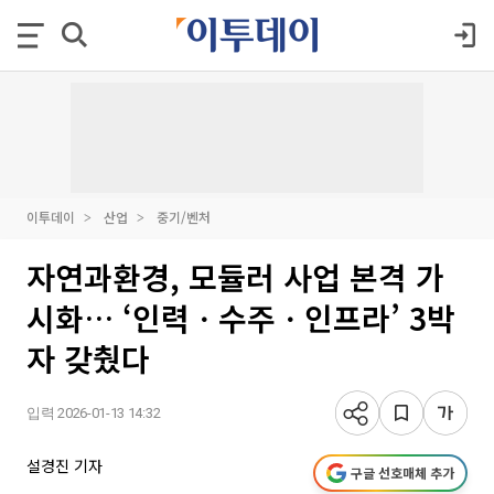
이투데이
산업
중기/벤처
자연과환경, 모듈러 사업 본격 가
시화… ‘인력ㆍ수주ㆍ인프라’ 3박
자 갖췄다
입력 2026-01-13 14:32
설경진 기자
구글 선호매체 추가