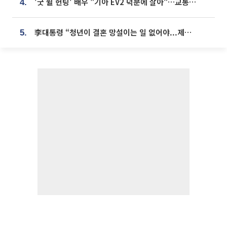
'굿 윌 헌팅' 배우 "기아 EV2 덕분에 살아"…교통사고 후 안전성 극찬
4.
李대통령 “청년이 결혼 망설이는 일 없어야...제도상 불이익 조사”
5.