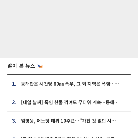
많이 본 뉴스
동해안은 시간당 80㎜ 폭우, 그 외 지역은 폭염…‘극과 극 날씨’
1.
[내일 날씨] 폭염 한풀 꺾여도 무더위 계속⋯동해안 이틀 연속 비
2.
임영웅, 어느덧 데뷔 10주년⋯"가진 것 없던 시절, 내 앞엔 20명의 팬뿐"
3.