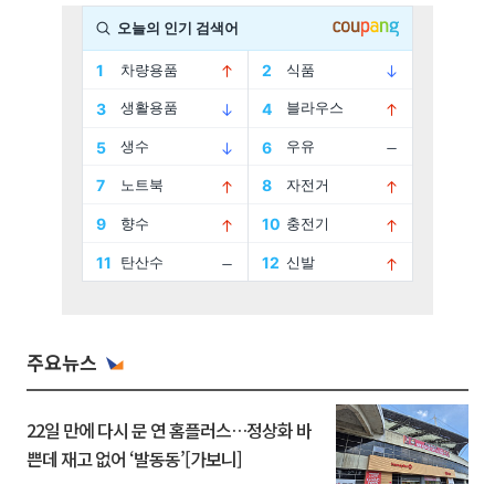
주요뉴스
22일 만에 다시 문 연 홈플러스…정상화 바
쁜데 재고 없어 ‘발동동’[가보니]