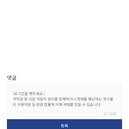
댓글
0 / 300