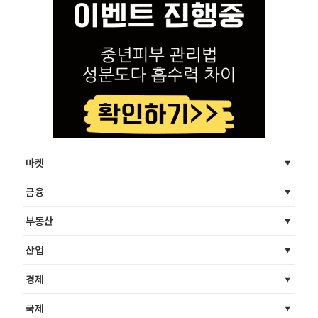
마켓
금융
부동산
산업
경제
국제