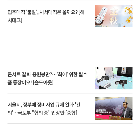
입추매직 '불발', 처서매직은 올까요? [해
시태그]
콘서트 갈 때 응원봉만?⋯'최애' 위한 필수
품 등장이오! [솔드아웃]
서울시, 정부에 정비사업 규제 완화 '건
의'⋯국토부 "협의 중" 입장만 [종합]