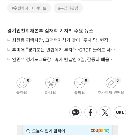
#수원화성미디어아트
#무장애관광
경기인천취재본부 김재학 기자의 주요 뉴스
최원용 평택시장, 고덕택지상가 찾아 "주차 답, 현장에 있다"
추미애 "경기도는 빈껍데기 부자"…GRDP 늘어도 세입은 그대로
안민석 경기도교육감 "휴가 반납한 3일, 감동과 배움이었다"
0
0
0
0
좋아요
화나요
슬퍼요
추가취재 원해요