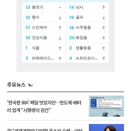
주요뉴스
‘한국판 IRA’ 베일 벗었지만…반도체·배터
리 업계 “시행령이 관건”
與 “세제개편안 다양한 목소리 수렴…이달