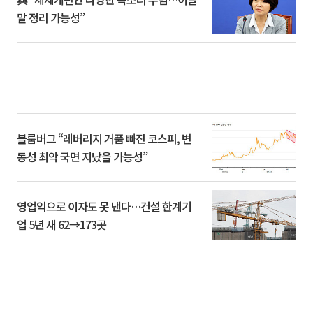
말 정리 가능성”
블룸버그 “레버리지 거품 빠진 코스피, 변
동성 최악 국면 지났을 가능성”
영업익으로 이자도 못 낸다…건설 한계기
업 5년 새 62→173곳