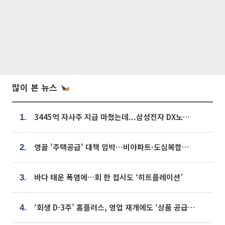
많이 본 뉴스
3445억 자사주 지급 마쳤는데...삼성전자 DX노조, 뒤늦은 '떼쓰기 집회'
1.
영끌 '주택공급' 대책 임박⋯비아파트·도심복합까지 총동원
2.
바다 태운 폭염에…회 한 접시도 ‘히트플레이션’
3.
‘회생 D-3주’ 홈플러스, 영업 재개에도 ‘상품 공급망’ 복구가 생존 관건
4.