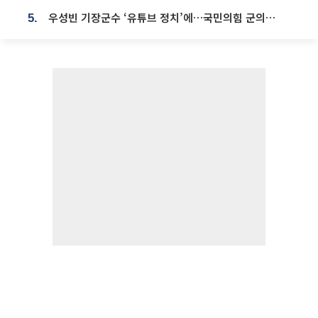
우성빈 기장군수 ‘유튜브 정치’에…국민의힘 군의원들 집단 반발
5.