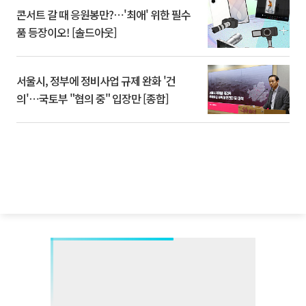
콘서트 갈 때 응원봉만?⋯'최애' 위한 필수
품 등장이오! [솔드아웃]
서울시, 정부에 정비사업 규제 완화 '건
의'⋯국토부 "협의 중" 입장만 [종합]