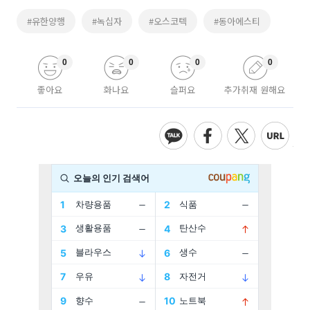
#유한양행
#녹십자
#오스코텍
#동아에스티
0
0
0
0
좋아요
화나요
슬퍼요
추가취재 원해요