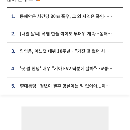
동해안은 시간당 80㎜ 폭우, 그 외 지역은 폭염…‘극과 극 날씨’
1.
[내일 날씨] 폭염 한풀 꺾여도 무더위 계속⋯동해안 이틀 연속 비
2.
임영웅, 어느덧 데뷔 10주년⋯"가진 것 없던 시절, 내 앞엔 20명의 팬뿐"
3.
'굿 윌 헌팅' 배우 "기아 EV2 덕분에 살아"…교통사고 후 안전성 극찬
4.
李대통령 “청년이 결혼 망설이는 일 없어야...제도상 불이익 조사”
5.