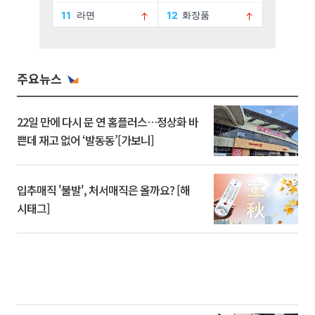
주요뉴스
22일 만에 다시 문 연 홈플러스…정상화 바
쁜데 재고 없어 ‘발동동’[가보니]
입추매직 '불발', 처서매직은 올까요? [해
시태그]