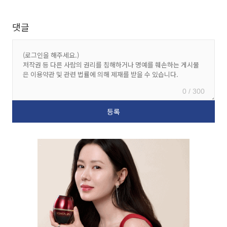
댓글
0 / 300