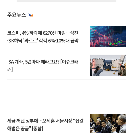
주요뉴스
코스피, 4% 하락에 6270선 마감…삼전
·SK하닉 '와르르' 각각 6%·10%대 급락
ISA 계좌, 5년마다 깨라고요? [이슈크래
커]
세금 꺼낸 정부에…오세훈 서울시장 “집값
해법은 공급” [종합]