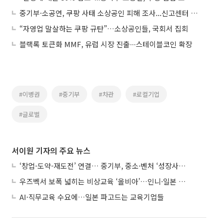
중기부·소공연, 쿠팡 사태 소상공인 피해 조사...신고센터 운영
“자영업 말살하는 쿠팡 규탄”…소상공인들, 국회서 집회
블랙록 토큰화 MMF, 유럽 시장 진출∙∙∙스테이블코인 확장
#이병권
#중기부
#차관
#로컬기업
#글로벌
서이원 기자의 주요 뉴스
‘창업-도약-재도전’ 연결… 중기부, 중소·벤처 ‘성장사다리’ 짓는다
우즈벡서 보폭 넓히는 비상교육 ‘올비아’…인니·일본 진출 타진
AI·직무교육 수요에…일본 파고드는 교육기업들