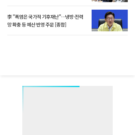
李 "폭염은 국가적 기후재난"…냉방·전력
망 확충 등 예산 반영 주문 [종합]