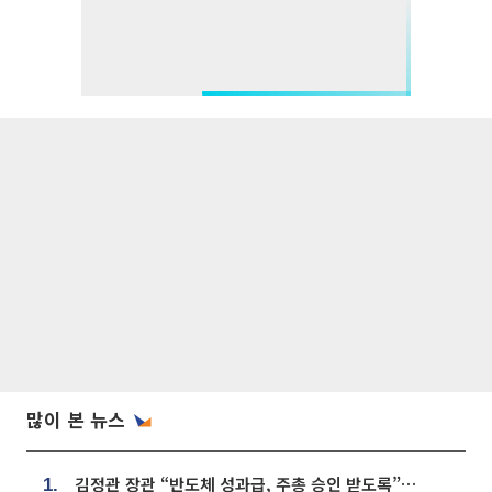
많이 본 뉴스
김정관 장관 “반도체 성과급, 주총 승인 받도록”…상법·자본시장법 개정 시사
1.