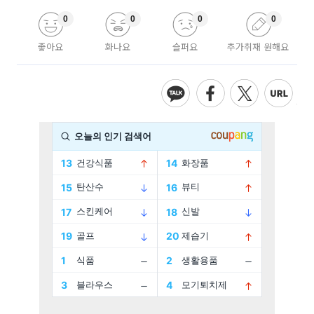
0
0
0
0
좋아요
화나요
슬퍼요
추가취재 원해요