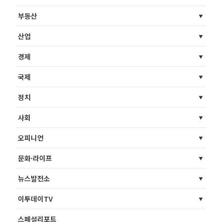
부동산
산업
경제
국제
정치
사회
오피니언
문화·라이프
뉴스발전소
이투데이TV
스페셜리포트