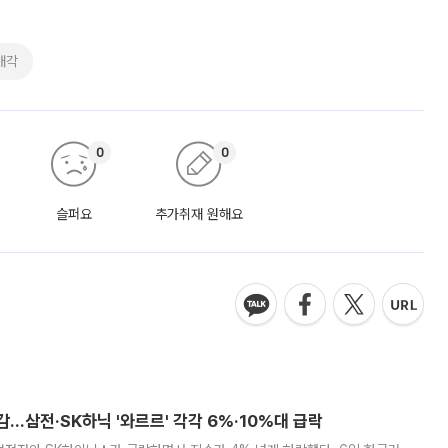
매각
0
0
슬퍼요
추가취재 원해요
감…삼전·SK하닉 '와르르' 각각 6%·10%대 급락