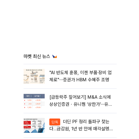
마켓 최신 뉴스
"AI 반도체 훈풍, 이젠 부품·장비 업
체로"⋯증권가 HBM 수혜주 조명
[급등락주 짚어보기] M&A 소식에
상상인증권ㆍ유니켐 ‘상한가’⋯유증
제동 걸린 SK디앤디↑
더딘 PF 정리 돌파구 찾는
단독
다…금감원, 1년 반 만에 매각설명회
재개