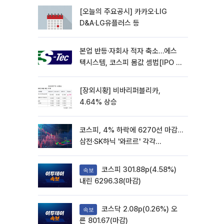
[오늘의 주요공시] 카카오·LIG
D&A·LG유플러스 등
본업 반등·자회사 적자 축소…에스
텍시스템, 코스피 몸값 셈법[IPO 엑
스레이]
[장외시황] 비바리퍼블리카,
4.64% 상승
코스피, 4% 하락에 6270선 마감…
삼전·SK하닉 '와르르' 각각
6%·10%대 급락
코스피 301.88p(4.58%)
속보
내린 6296.38(마감)
코스닥 2.08p(0.26%) 오
속보
른 801.67(마감)