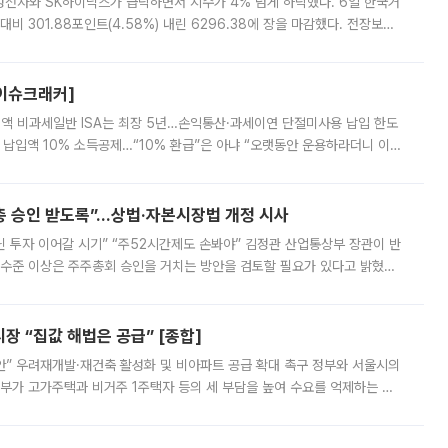
삼성전자와 SK하이닉스가 급락하면서 지수가 4% 넘게 하락했다. 6일 한국거
비 301.88포인트(4.58%) 내린 6296.38에 장을 마감했다. 전장보다
스피는 장중 한때 6550.94까지 오르기도 했으나 6238.32까지 밀리기도 했
[이슈크래커]
 전액 비과세일반 ISA는 최장 5년…손익통산·과세이연 단절미사용 납입 한도
납입액 10% 소득공제…“10% 환급”은 아냐 “오랫동안 운용하라더니 이제
 ‘만능 절세 통장’으로 불리는 개인종합자산관리계좌(ISA)가 두 갈래로 개
주총 승인 받도록”…상법·자본시장법 개정 시사
닌 투자 이어갈 시기” “주52시간제도 손봐야” 김정관 산업통상부 장관이 반
 수준 이상은 주주총회 승인을 거치는 방안을 검토할 필요가 있다고 밝혔다.
배구조와 주주권 강화 논의가 이어지는 가운데, 핵심 연구인력에 대한
 “집값 해법은 공급” [종합]
안” 우려재개발·재건축 활성화 및 비아파트 공급 확대 촉구 정부와 서울시의
정부가 고가주택과 비거주 1주택자 등의 세 부담을 높여 수요를 억제하는 카
키울 것이라며 세금이 아닌 공급이 근본적인 처방이라고 전면 반박했다.