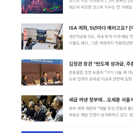
코스피 시장 시가총액 1, 2위 종목인 
래소에 따르면 코스피 지수는 전 거래일 대
1.81% 내린 6478.75에 출발한 코
다. 이날 오전
ISA 계좌, 5년마다 깨라고요? 
생산적금융 ISA, 국내 투자 이자·배당
이월도 폐지…기존 계좌까지 적용청년형 
는 5년마다 계좌를 해지하라는 건가요?”
편을
김정관 장관 “반도체 성과급, 
관훈클럽 초청 토론회 “이익 나눌 때 아
도체 업계의 성과급 지급과 관련해 일정
최근 상법·자본시장법 개정으로 기업 지
세금 꺼낸 정부에…오세훈 서울시장
정부 세제 개편에 “매물 잠김·전월세 불
부동산 해법 전쟁이 본격화하고 있다. 
드를 꺼내자 서울시는 전·월세 부담만 