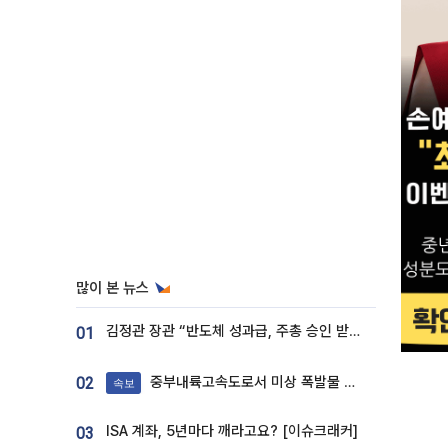
많이 본 뉴스
김정관 장관 “반도체 성과급, 주총 승인 받도록”…상법·자본시장법 개정 시사
01
중부내륙고속도로서 미상 폭발물 발견
02
속보
ISA 계좌, 5년마다 깨라고요? [이슈크래커]
03