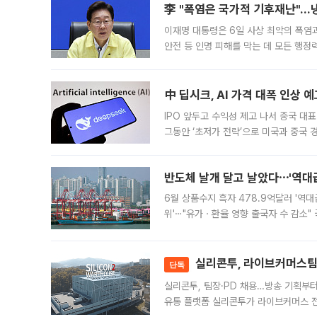
李 "폭염은 국가적 기후재난"…냉
이재명 대통령은 6일 사상 최악의 폭염
안전 등 인명 피해를 막는 데 모든 행
인프라 확충 계획을 내년도 예산안에 반
中 딥시크, AI 가격 대폭 인상 
IPO 앞두고 수익성 제고 나서 중국 대표
그동안 ‘초저가 전략’으로 미국과 중국
가된다. 블룸버그통신에 따르면 딥시크는
반도체 날개 달고 날았다⋯'역대급
6월 상품수지 흑자 478.9억달러 '역대
위'⋯"유가ㆍ환율 영향 출국자 수 감소" 
급 수출 호조가 매달 이어지면서 6월 
대 기
실리콘투, 라이브커머스팀 
단독
실리콘투, 팀장·PD 채용…방송 기획부
유통 플랫폼 실리콘투가 라이브커머스 전
나섰다. 국내 화장품을 해외 유통망에 공