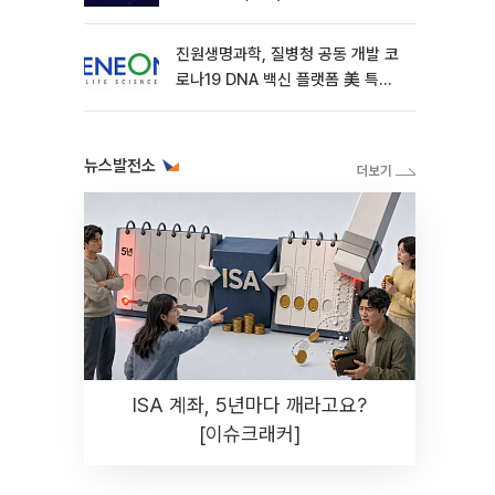
진원생명과학, 질병청 공동 개발 코
로나19 DNA 백신 플랫폼 美 특허
확보
뉴스발전소
ISA 계좌, 5년마다 깨라고요?
[이슈크래커]