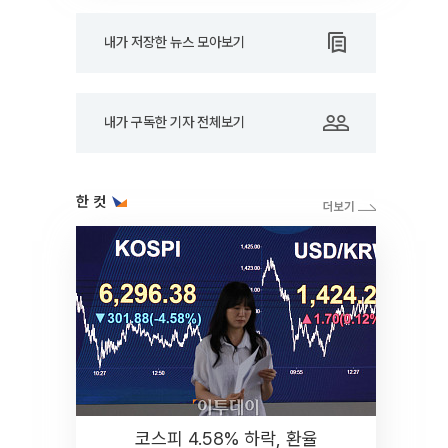
내가 저장한 뉴스 모아보기
내가 구독한 기자 전체보기
한 컷
코스피 4.58% 하락, 환율