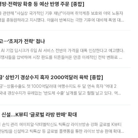
방·전력망 확충 등 예산 반영 주문 [종합]
과 관련해 "사실상 국가적인 기후 재난"이라며 취약계층 보호와 야외 노동자
정력을 총동원하라고 지시했다. 아울러 반복되는 극한 기후에 대비해 폭염 대응
영하는 방안도 검토하라고 주문했다. 이 대통령은 이날 폭염·가뭄 대
예고⋯‘초저가 전략’ 접나
 AI 기업 딥시크가 6일 AI 서비스 전반의 가격을 대폭 인상한다고 예고했다.
 경쟁사들을 압박하며 시장 판도를 뒤흔들어온 만큼 이례적인 전략 변화로 평
 이날 공지를 통해 구체적인 인상 폭은 공개하지 않았지만 상당한 수
' 상반기 경상수지 흑자 2000억달러 육박 [종합]
급'⋯상품수출도 첫 1000억달러대 여행수지도 두 달 연속 흑자 '역대 2
국내 경상수지가 유례없는 '반도체 수출' 날개를 달고 훨훨 날고 있다. 역대
경상수지 뿐 아니라 상반기 경상수지 흑자도 2000억달러에 근접하며 사상 최
신설…K뷰티 ‘글로벌 라방 판매’ 확대
터 손익 관리 에이피알·닥터멜락신도 틱톡샵 라이브방송 강화 글로벌 K뷰티
담팀을 신설하고 틱톡샵 등 글로벌 플랫폼을 통한 라이브 방송 판매 확대에
급하는 데서 한발 더 나아가 방송 기획과 상품 구성, 출연자 섭외, 손익