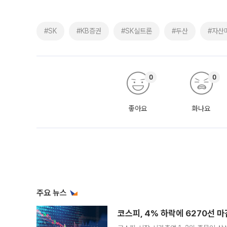
#SK
#KB증권
#SK실트론
#두산
#자산
0
0
좋아요
화나요
주요 뉴스
코스피, 4% 하락에 6270선 마