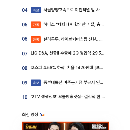
서울양양고속도로 이천터널 앞 사고 발생
04
속보
하마스 “네타냐후 합의안 거절, 총선 앞두고 시간 끌기”
05
단독
06
실리콘투, 라이브커머스팀 신설…K뷰티 ‘글로벌 판매망’ 확대[K뷰티 라방戰]
단독
LIG D&A, 천궁Ⅱ 수출에 2Q 영업익 29.5%↑…수주잔고 24.6조 [종합]
07
코스피 4.58% 하락, 환율 1420원대 [포토]
08
중부내륙선 여주분기점 부근서 연이은 추돌사고 발생
09
속보
'2TV 생생정보' 오늘방송맛집- 결정적 한 수, 3종 메밀면! 메밀 소바 맛집 '의○○○○'
10
최신 영상