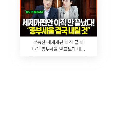
부동산 세제개편 아직 끝 아
냐? "종부세율 발표보다 내릴
것" 장기거주·양도세 전망 I 집
땅지성 I 김인만, 진미윤