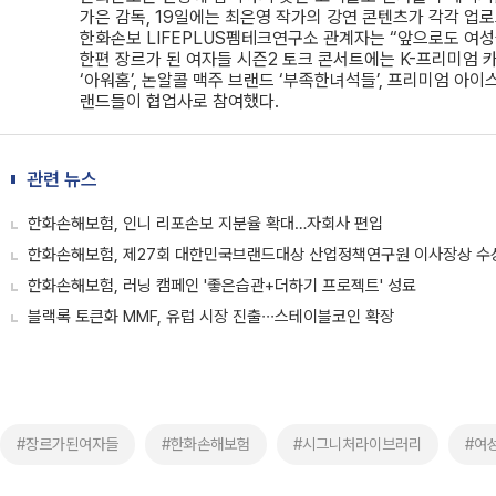
가은 감독, 19일에는 최은영 작가의 강연 콘텐츠가 각각 업
한화손보 LIFEPLUS펨테크연구소 관계자는 “앞으로도 여
한편 장르가 된 여자들 시즌2 토크 콘서트에는 K-프리미엄 카페
‘아워홈’, 논알콜 맥주 브랜드 ‘부족한녀석들’, 프리미엄 아이
랜드들이 협업사로 참여했다.
관련 뉴스
한화손해보험, 인니 리포손보 지분율 확대…자회사 편입
한화손해보험, 제27회 대한민국브랜드대상 산업정책연구원 이사장상 수
한화손해보험, 러닝 캠페인 '좋은습관+더하기 프로젝트' 성료
블랙록 토큰화 MMF, 유럽 시장 진출∙∙∙스테이블코인 확장
#장르가된여자들
#한화손해보험
#시그니처라이브러리
#여