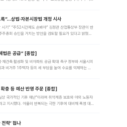
통장’으로 불리는 개인종합자산관리계좌(ISA)가 두 갈래로 개
받도록”…상법·자본시장법 개정 시사
갈 시기” “주52시간제도 손봐야” 김정관 산업통상부 장관이 반
 주주총회 승인을 거치는 방안을 검토할 필요가 있다고 밝혔다.
권 강화 논의가 이어지는 가운데, 핵심 연구인력에 대한
법은 공급” [종합]
발·재건축 활성화 및 비아파트 공급 확대 촉구 정부와 서울시의
과 비거주 1주택자 등의 세 부담을 높여 수요를 억제하는 카
 세금이 아닌 공급이 근본적인 처방이라고 전면 반박했다.
확충 등 예산 반영 주문 [종합]
실상 국가적인 기후 재난"이라며 취약계층 보호와 야외 노동자
라고 지시했다. 아울러 반복되는 극한 기후에 대비해 폭염 대응
검토하라고 주문했다. 이 대통령은 이날 폭염·가뭄 대
 전략’ 접나