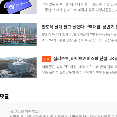
IPO 앞두고 수익성 제고 나서 중국 대표 AI 기업 딥
그동안 ‘초저가 전략’으로 미국과 중국 경쟁사들을 압
가된다. 블룸버그통신에 따르면 딥시크는 이날 공지를
반도체 날개 달고 날았다⋯'역대급' 상반기 
6월 상품수지 흑자 478.9억달러 '역대급'⋯상품수출도
위'⋯"유가ㆍ환율 영향 출국자 수 감소" 국내 경상수지
급 수출 호조가 매달 이어지면서 6월 경상수지 뿐 아
대 기
실리콘투, 라이브커머스팀 신설…K뷰티
단독
실리콘투, 팀장·PD 채용…방송 기획부터 손익 관리
유통 플랫폼 실리콘투가 라이브커머스 전담팀을 신설하
나섰다. 국내 화장품을 해외 유통망에 공급하는 데서 한
댓글