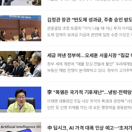
는 5년마다 계좌를 해지하라는 건가요?” ‘만능 절세 
편을
김정관 장관 “반도체 성과급, 주총 승인 
관훈클럽 초청 토론회 “이익 나눌 때 아닌 투자 이어
도체 업계의 성과급 지급과 관련해 일정 수준 이상은
최근 상법·자본시장법 개정으로 기업 지배구조와 주주
세금 꺼낸 정부에…오세훈 서울시장 “집값 해
정부 세제 개편에 “매물 잠김·전월세 불안” 우려재개
부동산 해법 전쟁이 본격화하고 있다. 정부가 고가주택
드를 꺼내자 서울시는 전·월세 부담만 키울 것이라며
李 "폭염은 국가적 기후재난"…냉방·전력망 
이재명 대통령은 6일 사상 최악의 폭염과 관련해 "사
안전 등 인명 피해를 막는 데 모든 행정력을 총동원하
인프라 확충 계획을 내년도 예산안에 반영하는 방안도 
中 딥시크, AI 가격 대폭 인상 예고⋯‘초저가