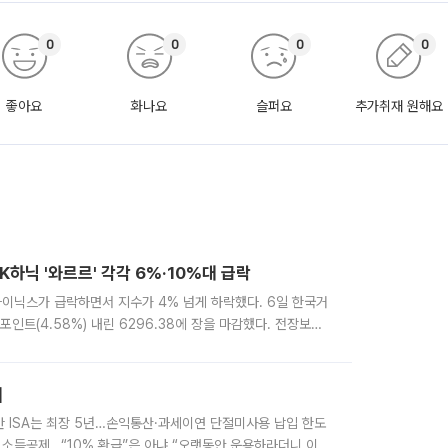
0
0
0
0
좋아요
화나요
슬퍼요
추가취재 원해요
K하닉 '와르르' 각각 6%·10%대 급락
K하이닉스가 급락하면서 지수가 4% 넘게 하락했다. 6일 한국거
포인트(4.58%) 내린 6296.38에 장을 마감했다. 전장보다
때 6550.94까지 오르기도 했으나 6238.32까지 밀리기도 했
]
반 ISA는 최장 5년…손익통산·과세이연 단절미사용 납입 한도
 소득공제…“10% 환급”은 아냐 “오랫동안 운용하라더니 이제