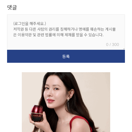
댓글
0 / 300