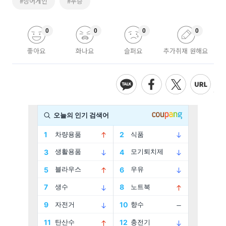
#싱어게인
#우승
0
0
0
0
좋아요
화나요
슬퍼요
추가취재 원해요