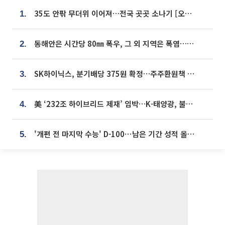
35도 안팎 무더위 이어져…전국 곳곳 소나기 [오늘 날씨]
1.
동해안은 시간당 80㎜ 폭우, 그 외 지역은 폭염…‘극과 극 날씨’
2.
SK하이닉스, 분기배당 375원 확정…주주환원책 9월로 앞당겨 발표
3.
美 ‘232조 하이브리드 제재’ 임박…K-태양광, 불확실성 털고 날개 다나
4.
'개편 전 마지막 수능' D-100⋯남은 기간 성적 올릴 전략은
5.