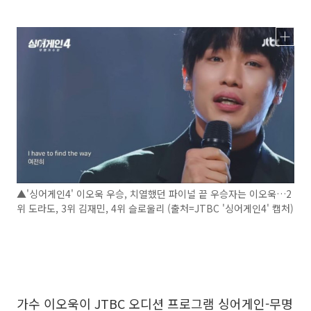
▲'싱어게인4' 이오욱 우승, 치열했던 파이널 끝 우승자는 이오욱…2
위 도라도, 3위 김재민, 4위 슬로울리 (출처=JTBC '싱어게인4' 캡처)
가수 이오욱이 JTBC 오디션 프로그램 싱어게인-무명