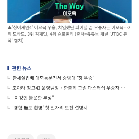
▲'싱어게인4' 이오욱 우승, 치열했던 파이널 끝 우승자는 이오욱…2
위 도라도, 3위 김재민, 4위 슬로울리 (출처=유튜브 채널 'JTBC 뮤
직' 캡처)
관련 뉴스
한세실업배 대학동문전서 중앙대 ‘첫 우승’
조아라 창고43 운영팀장‧한충희 그릴 마스터십 우승자 “대회 해보니 직원 자부심도 쑥”
"이강인 불운한 부상"
‘경험 無도 환영’ 첫 일자리 도전 설명서