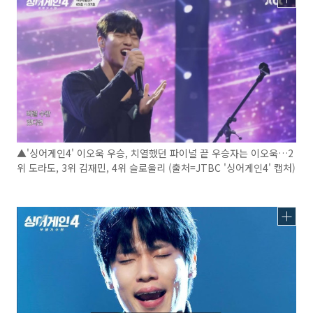
▲'싱어게인4' 이오욱 우승, 치열했던 파이널 끝 우승자는 이오욱…2
위 도라도, 3위 김재민, 4위 슬로울리 (출처=JTBC '싱어게인4' 캡처)