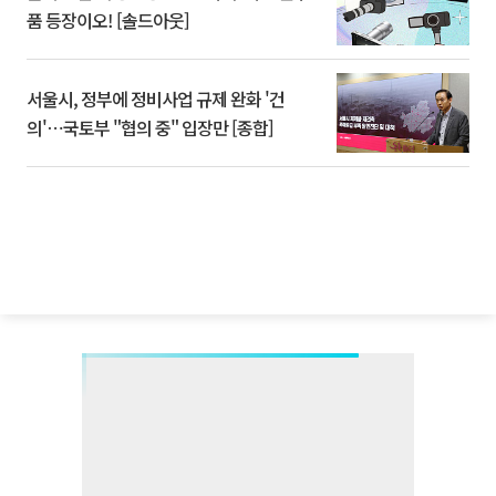
품 등장이오! [솔드아웃]
서울시, 정부에 정비사업 규제 완화 '건
의'⋯국토부 "협의 중" 입장만 [종합]