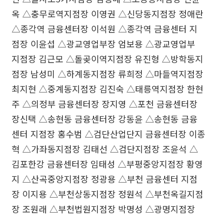
옥 △충무로역지점장 이영권 △신당동지점장 정애란
△종각역 금융센터장 이석원 △종각역 금융센터 지
점장 이윤섭 △광교영업부장 엄보용 △광교영업부
지점장 김근모 △돌곶이역지점장 유진형 △방학동지
점장 남성미 △하계동지점장 류희정 △마들역지점장
최지현 △중계동지점장 김진숙 △태릉역지점장 한현
주 △의정부 금융센터장 장지영 △포천 금융센터장
장신택 △송현동 금융센터장 강동윤 △송현동 금융
센터 지점장 홍수범 △검단산업단지 금융센터장 이종
혁 △가좌동지점장 김태선 △검단지점장 조윤석 △
김포한강 금융센터장 임태성 △부평중앙지점장 황영
지 △산곡중앙지점장 정광용 △부천 금융센터 지점
장 이지용 △부천상동지점장 정원석 △부천옥길지점
장 조원래 △부천법원지점장 박명성 △광명지점장