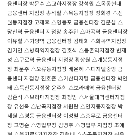
융센터장 박문수 △교하지점장 강석원 △목동현대
금융센터 지점장 송석철 △목동지점장 정회경 △신
월동지점장 고제후 △영등포 금융센터장 김문섭 △
당산역 금융센터 지점장 송주완 △마곡역 금융센터장
이유철 △가양역 금융센터장 김태희 △화곡역지점장
김기연 △방화역지점장 김호식 △등촌역지점장 변재
성 △구로역 금융센터 지점장 황상원 △개봉동지점
장 최문주 △오류동지점장 배은혜 △디지털중앙 금
융센터 지점장 진호준 △가산디지털 금융센터장 박인
태 △독산동지점장 윤주희 △보라매역 금융센터장
김준석 △보라매지점장 최정임 △서울대역센터지점
장 유선옥 △난곡지점장 서원란 △연지동지점장 박
세원 △명동 금융센터장 이성렬 △충무로 금융센터
장 고명준 △영업부장 김병주 △영업부 지점장 조애
현 △을지로5가지점장 김형배 △소공동지점장 신윤