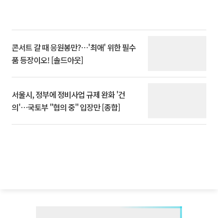
콘서트 갈 때 응원봉만?⋯'최애' 위한 필수
품 등장이오! [솔드아웃]
서울시, 정부에 정비사업 규제 완화 '건
의'⋯국토부 "협의 중" 입장만 [종합]