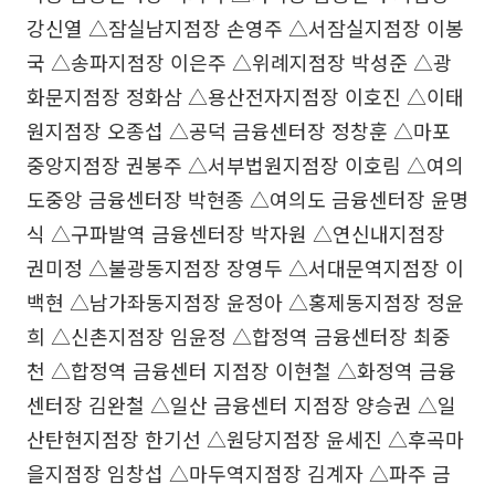
강신열 △잠실남지점장 손영주 △서잠실지점장 이봉
국 △송파지점장 이은주 △위례지점장 박성준 △광
화문지점장 정화삼 △용산전자지점장 이호진 △이태
원지점장 오종섭 △공덕 금융센터장 정창훈 △마포
중앙지점장 권봉주 △서부법원지점장 이호림 △여의
도중앙 금융센터장 박현종 △여의도 금융센터장 윤명
식 △구파발역 금융센터장 박자원 △연신내지점장
권미정 △불광동지점장 장영두 △서대문역지점장 이
백현 △남가좌동지점장 윤정아 △홍제동지점장 정윤
희 △신촌지점장 임윤정 △합정역 금융센터장 최중
천 △합정역 금융센터 지점장 이현철 △화정역 금융
센터장 김완철 △일산 금융센터 지점장 양승권 △일
산탄현지점장 한기선 △원당지점장 윤세진 △후곡마
을지점장 임창섭 △마두역지점장 김계자 △파주 금