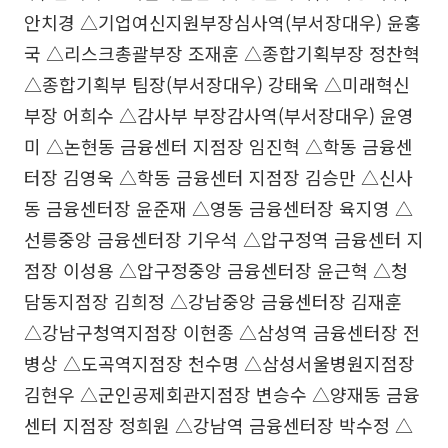
안치경 △기업여신지원부장심사역(부서장대우) 윤홍
국 △리스크총괄부장 조재훈 △종합기획부장 정찬혁
△종합기획부 팀장(부서장대우) 강태욱 △미래혁신
부장 어희수 △감사부 부장감사역(부서장대우) 윤영
미 △논현동 금융센터 지점장 임진혁 △학동 금융센
터장 김영욱 △학동 금융센터 지점장 김승만 △신사
동 금융센터장 윤준재 △영동 금융센터장 육지영 △
선릉중앙 금융센터장 기우석 △압구정역 금융센터 지
점장 이성용 △압구정중앙 금융센터장 윤근혁 △청
담동지점장 김희정 △강남중앙 금융센터장 김재훈
△강남구청역지점장 이현종 △삼성역 금융센터장 전
병상 △도곡역지점장 천수명 △삼성서울병원지점장
김현우 △군인공제회관지점장 변승수 △양재동 금융
센터 지점장 정희원 △강남역 금융센터장 박수정 △