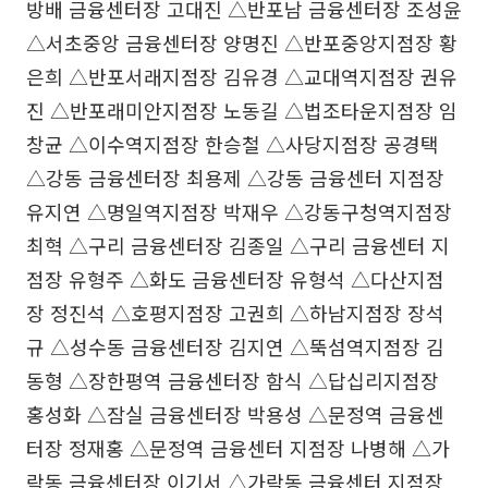
방배 금융센터장 고대진 △반포남 금융센터장 조성윤
△서초중앙 금융센터장 양명진 △반포중앙지점장 황
은희 △반포서래지점장 김유경 △교대역지점장 권유
진 △반포래미안지점장 노동길 △법조타운지점장 임
창균 △이수역지점장 한승철 △사당지점장 공경택
△강동 금융센터장 최용제 △강동 금융센터 지점장
유지연 △명일역지점장 박재우 △강동구청역지점장
최혁 △구리 금융센터장 김종일 △구리 금융센터 지
점장 유형주 △화도 금융센터장 유형석 △다산지점
장 정진석 △호평지점장 고권희 △하남지점장 장석
규 △성수동 금융센터장 김지연 △뚝섬역지점장 김
동형 △장한평역 금융센터장 함식 △답십리지점장
홍성화 △잠실 금융센터장 박용성 △문정역 금융센
터장 정재홍 △문정역 금융센터 지점장 나병해 △가
락동 금융센터장 이기서 △가락동 금융센터 지점장