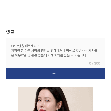
댓글
0 / 300