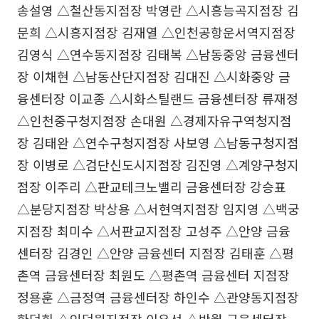
송설영 △철산동지점장 박영란 △시흥능곡지점장 김
문희 △시흥지점장 김재열 △인천공항운서역지점장
김영식 △연수동지점장 김태복 △남동중앙 금융센터
장 이채현 △남동산단지점장 김대진 △시화중앙 금
융센터장 이교종 △시화스틸랜드 금융센터장 류재정
△인천중구청지점장 손대원 △경제자유구역청지점
장 김태완 △연수구청지점장 사보영 △남동구청지점
장 이병로 △검단신도시지점장 김진영 △계양구청지
점장 이주리 △판교테크노밸리 금융센터장 강승표
△분당지점장 박상용 △서현역지점장 임지영 △백궁
지점장 최미수 △서판교지점장 고성주 △안양 금융
센터장 김경인 △안양 금융센터 지점장 김태훈 △평
촌역 금융센터장 최원도 △평촌역 금융센터 지점장
정용훈 △금정역 금융센터장 하인수 △관양동지점장