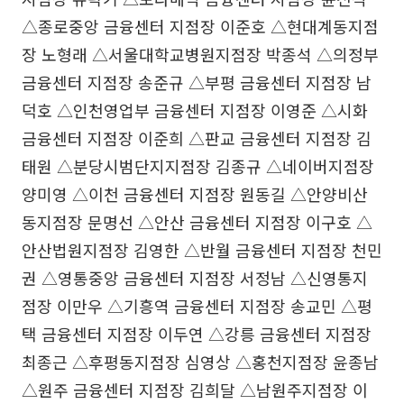
△종로중앙 금융센터 지점장 이준호 △현대계동지점
장 노형래 △서울대학교병원지점장 박종석 △의정부
금융센터 지점장 송준규 △부평 금융센터 지점장 남
덕호 △인천영업부 금융센터 지점장 이영준 △시화
금융센터 지점장 이준희 △판교 금융센터 지점장 김
태원 △분당시범단지지점장 김종규 △네이버지점장
양미영 △이천 금융센터 지점장 원동길 △안양비산
동지점장 문명선 △안산 금융센터 지점장 이구호 △
안산법원지점장 김영한 △반월 금융센터 지점장 천민
권 △영통중앙 금융센터 지점장 서정남 △신영통지
점장 이만우 △기흥역 금융센터 지점장 송교민 △평
택 금융센터 지점장 이두연 △강릉 금융센터 지점장
최종근 △후평동지점장 심영상 △홍천지점장 윤종남
△원주 금융센터 지점장 김희달 △남원주지점장 이