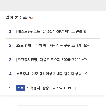
많이 본 뉴스
[베스트&워스트] 삼성전자·SK하이닉스 밀린 한 주…상상인증권은 85% 급등
1.
35도 안팎 무더위 이어져…전국 곳곳 소나기 [오늘 날씨]
2.
[주간증시전망] 다음주 코스피 6000~7000⋯“外人 수급은 정책이 변수”
3.
뉴욕증시, 연준 금리인상 기대감 꺾이자 상승...S&P500 사상 최고치 [종합]
4.
뉴욕증시, 상승...나스닥 1.3% ↑
속보
5.