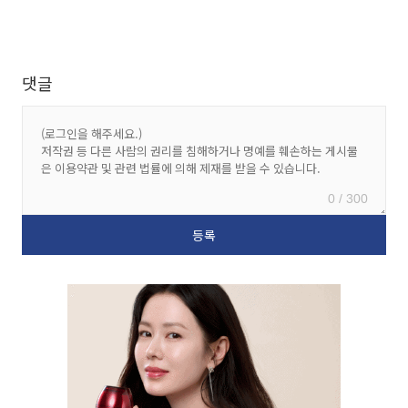
댓글
0 / 300