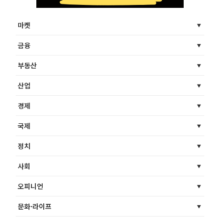
마켓
금융
부동산
산업
경제
국제
정치
사회
오피니언
문화·라이프