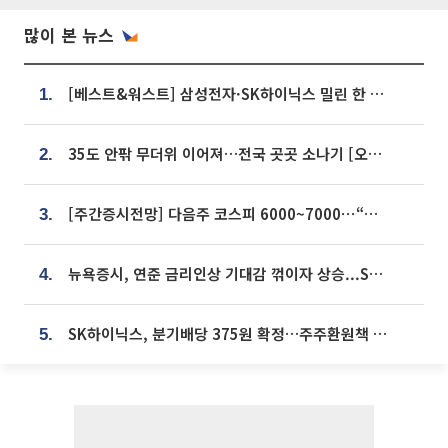
많이 본 뉴스
[베스트&워스트] 삼성전자·SK하이닉스 밀린 한 주…상상인증권은 85% 급등
1.
35도 안팎 무더위 이어져…전국 곳곳 소나기 [오늘 날씨]
2.
[주간증시전망] 다음주 코스피 6000~7000⋯“外人 수급은 정책이 변수”
3.
뉴욕증시, 연준 금리인상 기대감 꺾이자 상승...S&P500 사상 최고치 [종합]
4.
SK하이닉스, 분기배당 375원 확정…주주환원책 9월로 앞당겨 발표
5.