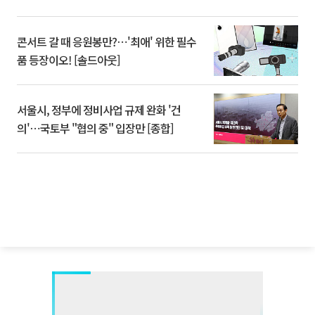
콘서트 갈 때 응원봉만?⋯'최애' 위한 필수
품 등장이오! [솔드아웃]
서울시, 정부에 정비사업 규제 완화 '건
의'⋯국토부 "협의 중" 입장만 [종합]