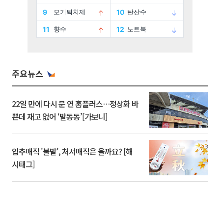
주요뉴스
22일 만에 다시 문 연 홈플러스…정상화 바
쁜데 재고 없어 ‘발동동’[가보니]
입추매직 '불발', 처서매직은 올까요? [해
시태그]