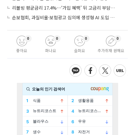
리볼빙 평균금리 17.4%⋯‘가입 혜택’ 뒤 고금리 부담 주의
손보협회, 과실비율·보험광고 심의에 생성형 AI 도입 추진
0
0
0
0
좋아요
화나요
슬퍼요
추가취재 원해요