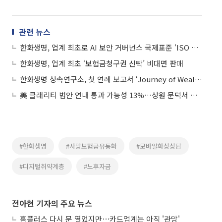
관련 뉴스
한화생명, 업계 최초로 AI 보안 거버넌스 국제표준 ‘ISO 42001’ 인증 획득
한화생명, 업계 최초 ‘보험금청구권 신탁’ 비대면 판매
한화생명 상속연구소, 첫 연례 보고서 ‘Journey of Wealth 2025’ 발간
美 클래리티 법안 연내 통과 가능성 13%…상원 문턱서 제동
#한화생명
#사망보험금유동화
#모바일화상상담
#디지털취약계층
#노후자금
전아현 기자의 주요 뉴스
홈플러스 다시 문 열었지만⋯카드업계는 아직 '관망'