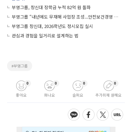
부영그룹, 창신대 장학금 누적 82억 원 돌파
부영그룹 “내년에도 무재해 사업장 조성...안전보건경영 방침”
부영그룹 창신대, 2026학년도 정시모집 실시
관심과 경험을 일거리로 설계하는 법
#부영그룹
0
0
0
0
좋아요
화나요
슬퍼요
추가취재 원해요