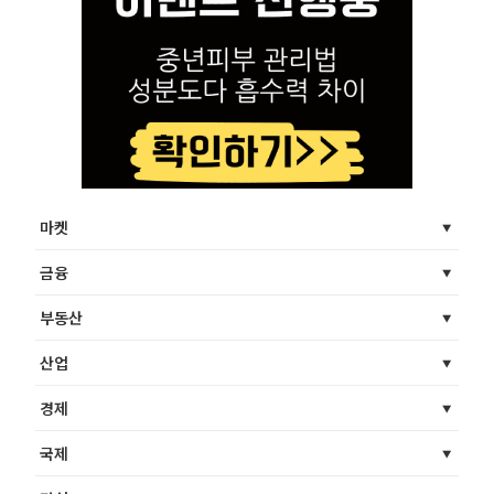
마켓
금융
부동산
산업
경제
국제