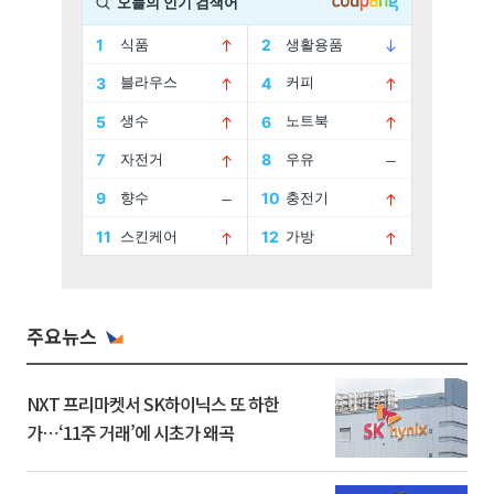
주요뉴스
NXT 프리마켓서 SK하이닉스 또 하한
가⋯‘11주 거래’에 시초가 왜곡