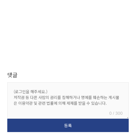
댓글
0 / 300