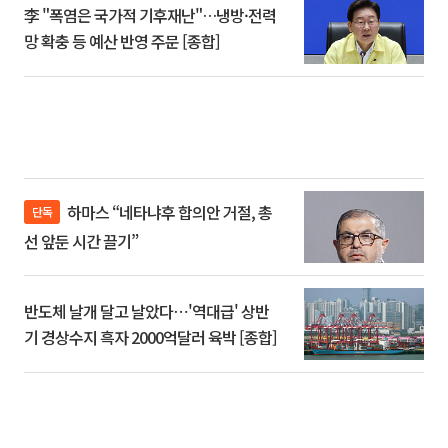
李 "폭염은 국가적 기후재난"…냉방·전력
망 확충 등 예산 반영 주문 [종합]
하마스 “네타냐후 합의안 거절, 총
단독
선 앞둔 시간 끌기”
반도체 날개 달고 날았다⋯'역대급' 상반
기 경상수지 흑자 2000억달러 육박 [종합]