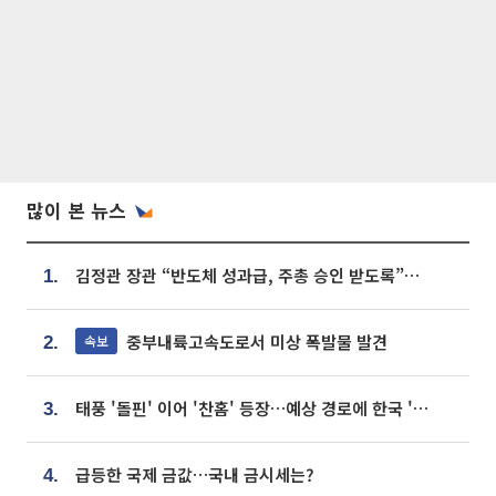
많이 본 뉴스
김정관 장관 “반도체 성과급, 주총 승인 받도록”…상법·자본시장법 개정 시사
1.
중부내륙고속도로서 미상 폭발물 발견
속보
2.
태풍 '돌핀' 이어 '찬홈' 등장…예상 경로에 한국 '한숨'
3.
급등한 국제 금값…국내 금시세는?
4.