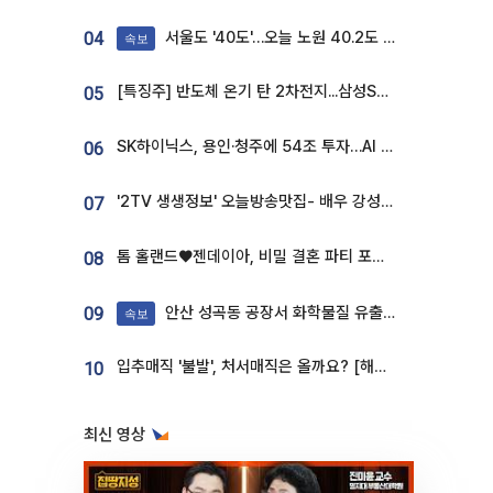
서울도 '40도'…오늘 노원 40.2도 기록
04
속보
[특징주] 반도체 온기 탄 2차전지...삼성SDI, 장 초반 7% 넘게 껑충
05
SK하이닉스, 용인·청주에 54조 투자…AI 메모리 생산기지 키운다
06
'2TV 생생정보' 오늘방송맛집- 배우 강성진 단골! 쌀국수ㆍ푸팟퐁 커리 맛집 '블○○○'
07
톰 홀랜드♥젠데이아, 비밀 결혼 파티 포착⋯호텔 대관비만 9억
08
안산 성곡동 공장서 화학물질 유출 사고 발생
09
속보
입추매직 '불발', 처서매직은 올까요? [해시태그]
10
최신 영상