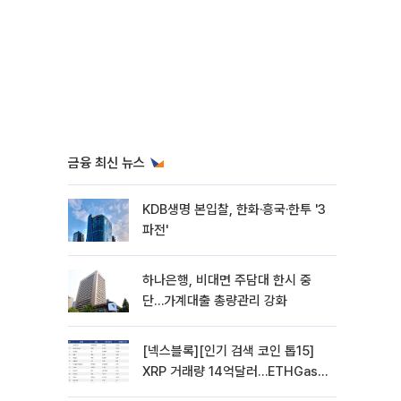
금융 최신 뉴스
KDB생명 본입찰, 한화·흥국·한투 '3
파전'
하나은행, 비대면 주담대 한시 중
단…가계대출 총량관리 강화
[넥스블록][인기 검색 코인 톱15]
XRP 거래량 14억달러…ETHGas
급등·Bless 급락…고변동 알트 부각