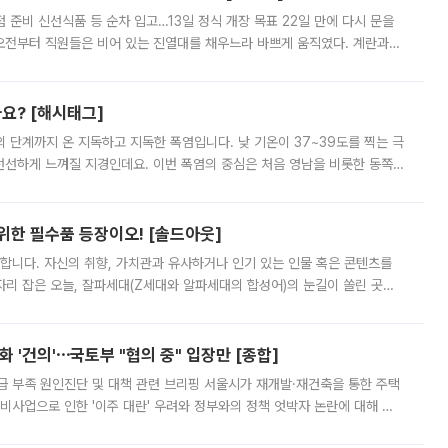
준비 신선식품 등 순차 입고…13일 정식 개장 목표 22일 만에 다시 문을
오전부터 직원들은 비어 있는 진열대를 채우느라 바쁘게 움직였다. 계란과
리를 잡기 시작했지만, 매장 곳곳엔 여전히 텅 빈 매대가 먼저 눈에 들어왔
까요? [해시태그]
’의 단계까지 온 지독하고 지독한 폭염입니다. 낮 기온이 37~39도를 찍는 극
 선선하게 느껴질 지경인데요. 이번 폭염의 중심은 처음 영남을 비롯한 동쪽
 북서풍이 산맥을 넘어 영남 쪽으로 내려오면서 뜨겁고 건조해졌는데요.
 위한 필수품 등장이오! [솔드아웃]
합니다. 자신의 취향, 가치관과 유사하거나 인기 있는 인물 혹은 콘텐츠를
'가 자리 잡은 오늘, 잘파세대(Z세대와 알파세대의 합성어)의 눈길이 쏠린 곳은
리는 공연장. 응원봉만큼이나 눈에 띄는 게 있습니다. 공연이 시작되기
 '건의'⋯국토부 "협의 중" 입장만 [종합]
급 부족 원인진단 및 대책 관련 브리핑 서울시가 재개발·재건축을 통한 주택
비사업으로 인한 '이주 대란' 우려와 정부와의 정책 엇박자 논란에 대해 정
실장은 2031년까지 31만 가구 착공 목표에 차질이 없다는 입장이나,