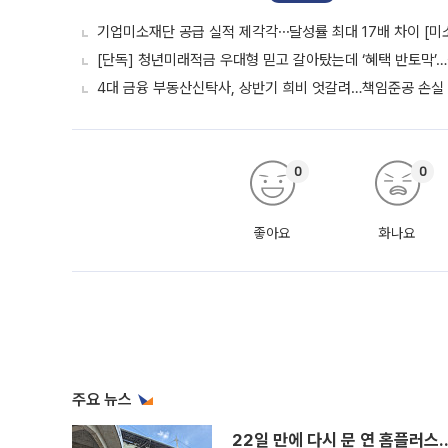
기업미소재단 공급 실적 제각각⋯달성률 최대 17배 차이 [미
[단독] 청년미래적금 우대형 믿고 갈아탔는데 ‘혜택 반토막’
4대 금융 부동산신탁사, 상반기 희비 엇갈려…책임준공 손실
0
0
좋아요
화나요
주요 뉴스
22일 만에 다시 문 연 홈플러스