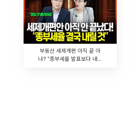
부동산 세제개편 아직 끝 아
냐? "종부세율 발표보다 내릴
것" 장기거주·양도세 전망 I 집
땅지성 I 김인만, 진미윤