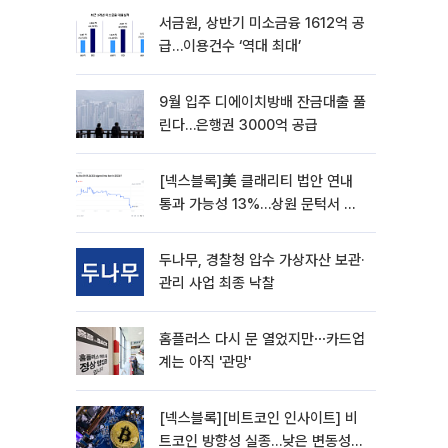
서금원, 상반기 미소금융 1612억 공
급…이용건수 ‘역대 최대’
9월 입주 디에이치방배 잔금대출 풀
린다…은행권 3000억 공급
[넥스블록]美 클래리티 법안 연내
통과 가능성 13%…상원 문턱서 제
동
두나무, 경찰청 압수 가상자산 보관·
관리 사업 최종 낙찰
홈플러스 다시 문 열었지만⋯카드업
계는 아직 '관망'
[넥스블록][비트코인 인사이트] 비
트코인 방향성 실종…낮은 변동성에