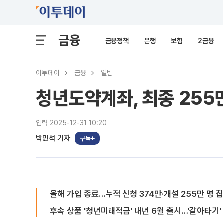
금융
금융정책
은행
보험
2금융
이투데이
금융
일반
청년도약계좌, 최종 255
입력 2025-12-31 10:20
박민석 기자
구독
올해 가입 종료…누적 신청 374만·개설 255만 명 
후속 상품 '청년미래적금' 내년 6월 출시…'갈아타기'