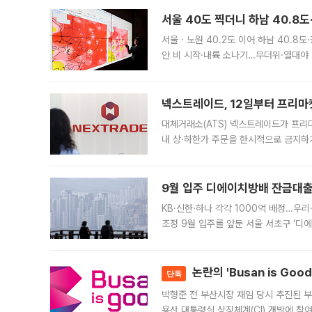
서울 40도 찍더니 하남 40.8도
서울ㆍ노원 40.2도 이어 하남 40.8도
안 비 시작·내륙 소나기…무더위·열대야 
에서도 40도를 웃도는 기온이 관측됐다
의 극심한
넥스트레이드, 12일부터 프리마
대체거래소(ATS) 넥스트레이드가 프리
내 상·하한가 주문을 한시적으로 금지하
가 체결 사례와 관련해 설명자료를 내고
9월 입주 디에이치방배 잔금대출
KB·신한·하나 각각 1000억 배정…우
조정 9월 입주를 앞둔 서울 서초구 ‘디
은행과 NH농협은행도 대출 취급을 검토
민은행
논란의 'Busan is Go
단독
박형준 전 부산시장 재임 당시 추진된 부산
용산 대통령실 상징체계(CI) 개발에 참