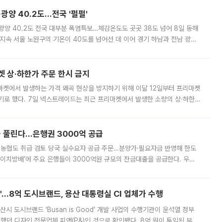
·광양 40.2도…전국 '펄펄'
·광양 40.2도 전국 대부분 폭염특보…체감온도도 곳곳 38도 넘어 8일 동해
지속 서울 노원구의 기온이 40도를 넘어선 데 이어 경기 하남과 전남 광양
. 전국 대부분 지역에 폭염특보가 내려진 가운데 곳곳에서 39~40도 안팎
켓 상·하한가 주문 한시 금지
마켓에서 발생하는 가격 왜곡 현상을 방지하기 위해 이달 12일부터 프리마켓
기로 했다. 7일 넥스트레이드는 최근 프리마켓에서 발생한 소량의 상·하한
, 주문 오류로 인한 가격 급등락을 최소화하기 위한 비상 대응방안을 발표
 풀린다…은행권 3000억 공급
리·농협도 취급 검토 당국 실수요자 공급 주문…분양가·필요자금 반영해 한도
에이치방배’에 주요 은행들이 3000억원 규모의 잔금대출을 공급한다. 우리
하고 있어 향후 공급 규모가 늘어날 전망이다. 7일 금융권에 따르면 KB국
od'…8억 도시브랜드, 용산 대통령실 CI 업체가 수행
시 도시브랜드 ‘Busan is Good’ 개발 사업의 수행기관이 윤석열 정부
여했던 디자인 전문업체 피앤(P&)인 것으로 확인됐다. 8억 원이 투입된 부산