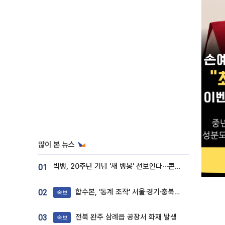
많이 본 뉴스
빅뱅, 20주년 기념 '새 뱅봉' 선보인다⋯콘서트 앞두고 팝업 개최
01
합수본, '통계 조작' 서울·경기·충북 선관위 등 추가 압수수색
02
속보
전북 완주 삼례읍 공장서 화재 발생
03
속보