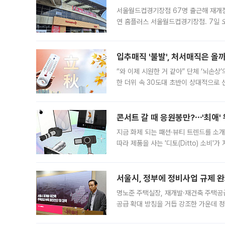
서울월드컵경기장점 67명 출근해 재개점 
연 홈플러스 서울월드컵경기장점. 7일 
우유, 과일 같은 신선식품이 차근차근 자
입추매직 '불발', 처서매직은 올
“와 이제 시원한 거 같아” 단체 ‘뇌손상
한 더위 속 30도대 초반이 상대적으로
지역에 있었습니다. 7월 말에는 서풍과
콘서트 갈 때 응원봉만?⋯'최애'
지금 화제 되는 패션·뷰티 트렌드를 소개
따라 제품을 사는 '디토(Ditto) 소비
어디일까요? 아이돌 콘서트 시작을 기다
서울시, 정부에 정비사업 규제 완화
명노준 주택실장, 재개발·재건축 주택공
공급 확대 방침을 거듭 강조한 가운데 정
면 반박하고 나섰다. 명노준 서울시 주택