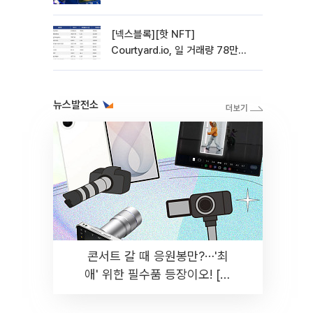
관망 장세 고착
[넥스블록][핫 NFT]
Courtyard.io, 일 거래량 78만
5312달러… 바닥가 0.56달러
뉴스발전소
콘서트 갈 때 응원봉만?⋯'최
애' 위한 필수품 등장이오! [솔
드아웃]