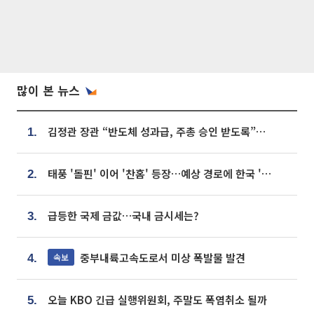
많이 본 뉴스
김정관 장관 “반도체 성과급, 주총 승인 받도록”…상법·자본시장법 개정 시사
1.
태풍 '돌핀' 이어 '찬홈' 등장…예상 경로에 한국 '한숨'
2.
급등한 국제 금값…국내 금시세는?
3.
중부내륙고속도로서 미상 폭발물 발견
속보
4.
오늘 KBO 긴급 실행위원회, 주말도 폭염취소 될까
5.