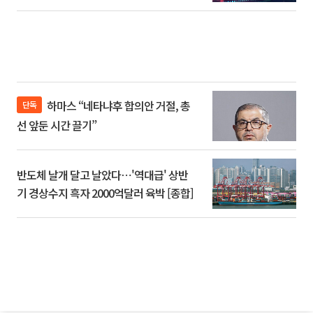
하마스 “네타냐후 합의안 거절, 총
단독
선 앞둔 시간 끌기”
반도체 날개 달고 날았다⋯'역대급' 상반
기 경상수지 흑자 2000억달러 육박 [종합]