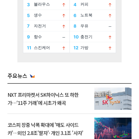
주요뉴스
NXT 프리마켓서 SK하이닉스 또 하한
가⋯‘11주 거래’에 시초가 왜곡
코스피 장중 낙폭 확대에 '매도 사이드
카'…외인 2.8조'팔자'· 개인 3.1조 '사자'