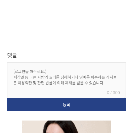
댓글
0 / 300