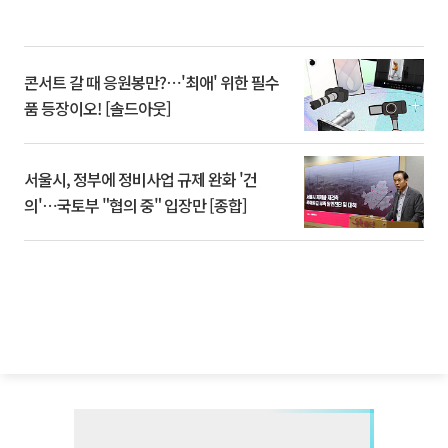
콘서트 갈 때 응원봉만?⋯'최애' 위한 필수
품 등장이오! [솔드아웃]
서울시, 정부에 정비사업 규제 완화 '건
의'⋯국토부 "협의 중" 입장만 [종합]