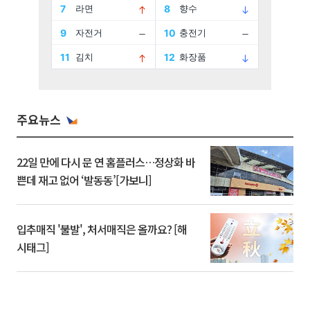
주요뉴스
22일 만에 다시 문 연 홈플러스…정상화 바
쁜데 재고 없어 ‘발동동’[가보니]
입추매직 '불발', 처서매직은 올까요? [해
시태그]