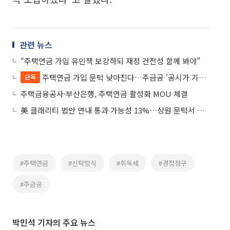
관련 뉴스
“주택연금 가입 유인책 보강하되 재정 건전성 함께 봐야”
주택연금 가입 문턱 낮아진다…주금공 '공시가 기준' 완화 추진
단독
주택금융공사·부산은행, 주택연금 활성화 MOU 체결
美 클래리티 법안 연내 통과 가능성 13%…상원 문턱서 제동
#주택연금
#신탁방식
#취득세
#경정청구
#주금공
박민석 기자의 주요 뉴스