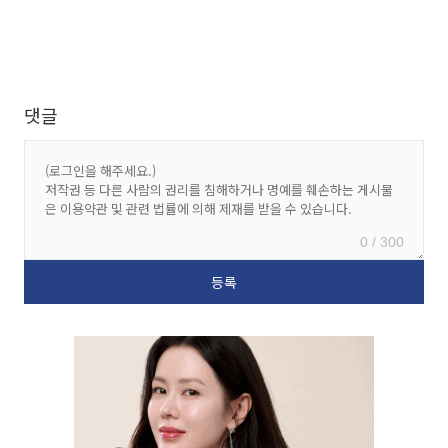
댓글
0 / 300