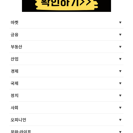
마켓
금융
부동산
산업
경제
국제
정치
사회
오피니언
문화·라이프