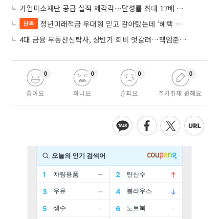
기업미소재단 공급 실적 제각각⋯달성률 최대 17배 차이
청년미래적금 우대형 믿고 갈아탔는데 ‘혜택 반토막’…심사 오류에 가입자 혼선
단독
4대 금융 부동산신탁사, 상반기 희비 엇갈려…책임준공 손실 반영 시점이 갈랐다
0
0
0
0
좋아요
화나요
슬퍼요
추가취재 원해요