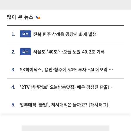
많이 본 뉴스
전북 완주 삼례읍 공장서 화재 발생
속보
1.
서울도 '40도'…오늘 노원 40.2도 기록
속보
2.
SK하이닉스, 용인·청주에 54조 투자…AI 메모리 생산기지 키운다
3.
'2TV 생생정보' 오늘방송맛집- 배우 강성진 단골! 쌀국수ㆍ푸팟퐁 커리 맛집 '블○○○'
4.
입추매직 '불발', 처서매직은 올까요? [해시태그]
5.