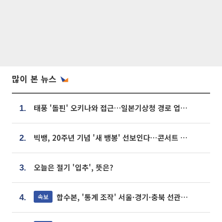
많이 본 뉴스
태풍 '돌핀' 오키나와 접근…일본기상청 경로 업데이트
1.
빅뱅, 20주년 기념 '새 뱅봉' 선보인다⋯콘서트 앞두고 팝업 개최
2.
오늘은 절기 '입추', 뜻은?
3.
합수본, '통계 조작' 서울·경기·충북 선관위 등 추가 압수수색
속보
4.