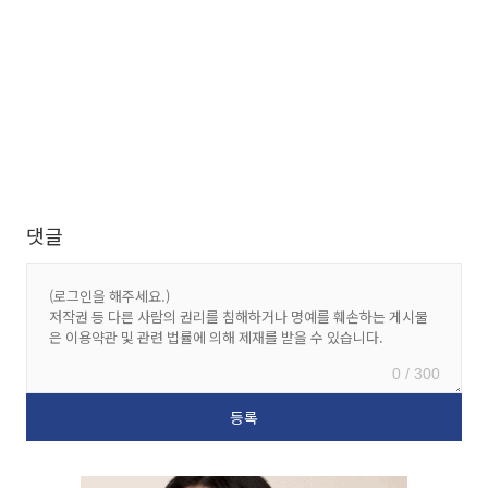
댓글
0 / 300