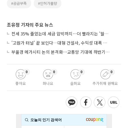
#공급부족
#인허가물량
조유정 기자의 주요 뉴스
전세 35% 줄었는데 세금 압박까지⋯더 빨라지는 '월세화'
'고원가 터널' 끝 보인다…대형 건설사, 수익성 대폭 개선
부울경 메가시티 논의 본격화⋯교통망 기대에 하반기 분양시장 '주목'
0
0
0
0
좋아요
화나요
슬퍼요
추가취재 원해요