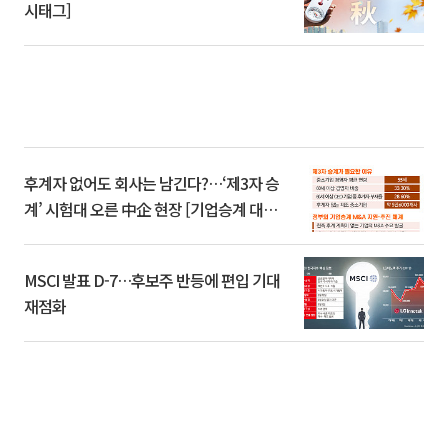
시태그]
후계자 없어도 회사는 남긴다?…‘제3자 승
계’ 시험대 오른 中企 현장 [기업승계 대전
환]
MSCI 발표 D-7…후보주 반등에 편입 기대
재점화