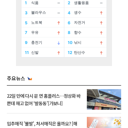
주요뉴스
22일 만에 다시 문 연 홈플러스…정상화 바
쁜데 재고 없어 ‘발동동’[가보니]
입추매직 '불발', 처서매직은 올까요? [해