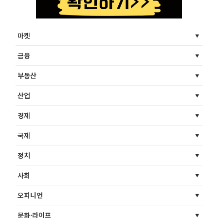
마켓
금융
부동산
산업
경제
국제
정치
사회
오피니언
문화·라이프