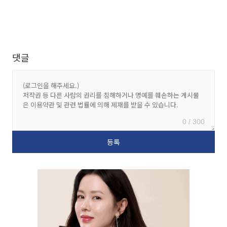
댓글
0 / 300