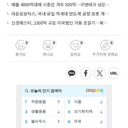
매출 4000억대에 시총은 겨우 500억…구영테크 낮은 몸값에 저가 승계 마무리
라온로보틱스, 국내 유일 차세대 반도체 공정 로봇 개발 ‘고객사 테스트 진행’
신성에스티, 2300억 규모 미국법인 가동 초읽기…북미 ESS 공략 본격화
0
0
0
0
좋아요
화나요
슬퍼요
추가취재 원해요