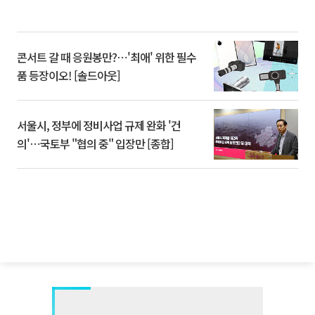
콘서트 갈 때 응원봉만?⋯'최애' 위한 필수
품 등장이오! [솔드아웃]
서울시, 정부에 정비사업 규제 완화 '건
의'⋯국토부 "협의 중" 입장만 [종합]