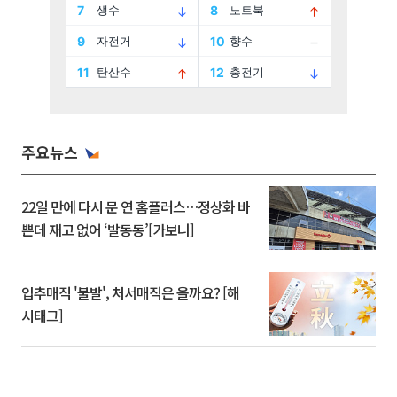
주요뉴스
22일 만에 다시 문 연 홈플러스…정상화 바
쁜데 재고 없어 ‘발동동’[가보니]
입추매직 '불발', 처서매직은 올까요? [해
시태그]