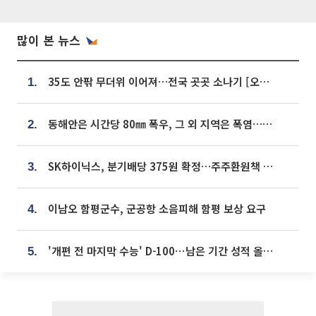
많이 본 뉴스
35도 안팎 무더위 이어져…전국 곳곳 소나기 [오늘 날씨]
1.
동해안은 시간당 80㎜ 폭우, 그 외 지역은 폭염…‘극과 극 날씨’
2.
SK하이닉스, 분기배당 375원 확정…주주환원책 9월로 앞당겨 발표
3.
이남오 함평군수, 군공항 소음피해 함평 보상 요구
4.
'개편 전 마지막 수능' D-100⋯남은 기간 성적 올릴 전략은
5.