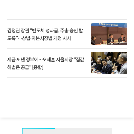
김정관 장관 “반도체 성과급, 주총 승인 받
도록”…상법·자본시장법 개정 시사
세금 꺼낸 정부에…오세훈 서울시장 “집값
해법은 공급” [종합]