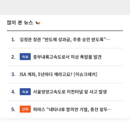
많이 본 뉴스
김정관 장관 “반도체 성과급, 주총 승인 받도록”…상법·자본시장법 개정 시사
1.
중부내륙고속도로서 미상 폭발물 발견
속보
2.
ISA 계좌, 5년마다 깨라고요? [이슈크래커]
3.
서울양양고속도로 이천터널 앞 사고 발생
속보
4.
하마스 “네타냐후 합의안 거절, 총선 앞두고 시간 끌기”
단독
5.