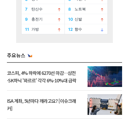
주요뉴스
코스피, 4% 하락에 6270선 마감…삼전
·SK하닉 '와르르' 각각 6%·10%대 급락
ISA 계좌, 5년마다 깨라고요? [이슈크래
커]