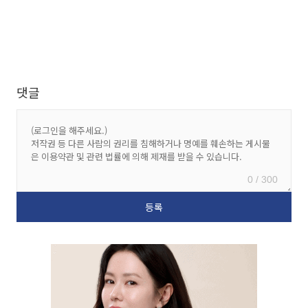
댓글
0 / 300