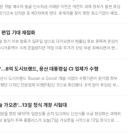
지원 첫발 매수자 발굴·인수자금·거래망 이전은 여전히 과제 정부가 혈연 중심
장기근속 임직원 등 제3자에게 연다. 후계자를 찾지 못한 중소기업이 폐업
해 기술과 일자리를 남기도록 하겠다는 취지다. 다만 세금 감면만으로 거래를
에 편입 기대 재점화
월 정기 리뷰 발표가 일주일 앞으로 다가오면서 편출입 후보 종목에 관심이
 시가총액이 크게 흔들렸지만 저점 이후 주가가 상당 부분 회복되면서 편입
다시 부각되고 있다. 7일 금융투자업계에 따르면 MSCI는 한국시간으로 오는
od'…8억 도시브랜드, 용산 대통령실 CI 업체가 수행
시 도시브랜드 ‘Busan is Good’ 개발 사업의 수행기관이 윤석열 정부
여했던 디자인 전문업체 피앤(P&)인 것으로 확인됐다. 8억 원이 투입된 부산
 부족과 디자인 정체성 논란에 휩싸였던 만큼, 사업 선정 과정과 결과물에
 가오픈’...13일 정식 개장 시험대
.직원들 현장 배치PB·일반상품 순차 입고에도 신선식품 수급 정상화는 과제최
 높일지 주목 홈플러스가 오늘(7일) 가오픈을 시작으로 13일 정식으로 재
직원들이 현장 배치되고, PB 상품과 함께 일반 상품 납품도 순차적으로 진행