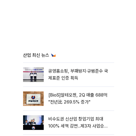
산업 최신 뉴스
공영홈쇼핑, 부패방지·규범준수 국
제표준 인증 획득
[BioS]알테오젠, 2Q 매출 688억
"전년比 269.5% 증가"
비수도권 신산업 창업기업 최대
100% 세액 감면...제3자 사업승계
특례 도입