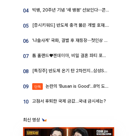
빅뱅, 20주년 기념 '새 뱅봉' 선보인다⋯콘서트 앞두고 팝업 개최
04
[증시키워드] 반도체 충격 뚫은 개별 호재...포스코퓨처엠·에코프로·한화솔루션 '눈길'
05
‘나솔사계’ 국화, 결별 후 재등장⋯첫인상 투표 휩쓸고 ‘인기녀’ 등극
06
톰 홀랜드♥젠데이아, 비밀 결혼 파티 포착⋯호텔 대관비만 9억
07
[특징주] 반도체 온기 탄 2차전지...삼성SDI, 장 초반 7% 넘게 껑충
08
논란의 'Busan is Good'…8억 도시브랜드, 용산 대통령실 CI 업체가 수행
09
단독
고점서 후퇴한 국제 금값…국내 금시세는?
10
최신 영상