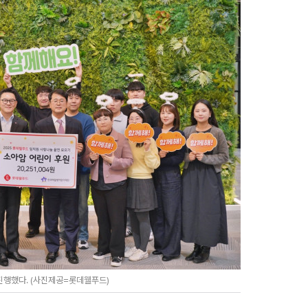
행했다. (사진제공=롯데웰푸드)