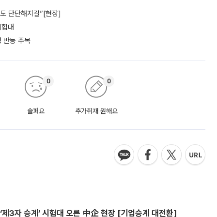
파도 단단해지길”[현장]
 시험대
성 반등 주목
0
0
슬퍼요
추가취재 원해요
제3자 승계’ 시험대 오른 中企 현장 [기업승계 대전환]