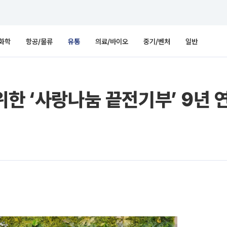
화학
항공/물류
유통
의료/바이오
중기/벤처
일반
위한 ‘사랑나눔 끝전기부’ 9년 