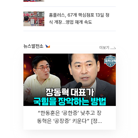
홈플러스, 67개 핵심점포 13일 정
식 개장…영업 재개 속도
뉴스발전소
“한동훈은 ‘공한증’ 낮추고 장
동혁은 ‘공장증’ 키운다” [정치
대학]