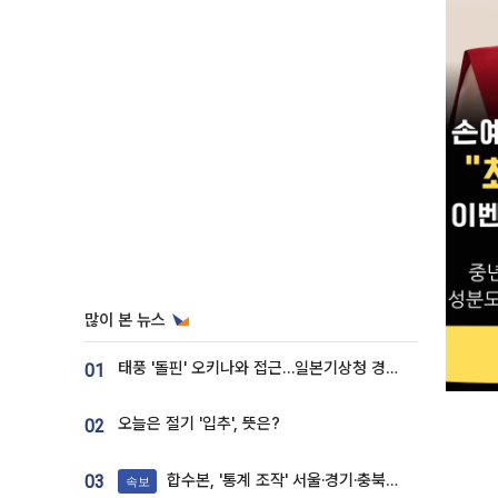
많이 본 뉴스
태풍 '돌핀' 오키나와 접근…일본기상청 경로 업데이트
01
오늘은 절기 '입추', 뜻은?
02
합수본, '통계 조작' 서울·경기·충북 선관위 등 추가 압수수색
03
속보