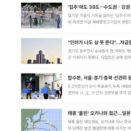
'입추'에도 39도⋯수도권ㆍ강원
절기상 가을의 시작을 알리는 ‘입추’이자
에 따르면 이날 북태평양고기압의 영향으
도, 낮 최고기온은 31~39도로, 전국
"인허가 나도 삽 못 뜬다"…자금
경기도 동두천시 송내동의 한 아파트 개
은 이뤄지지 못했다. 사업장은 공매 절차
3차 공매까지 진행됐으나 모두 유찰됐다.
후
합수본, 서울·경기·충북 선관위 등
6.3지방선거 당시 투표용지 부족 사태
관위와 시, 군, 구 단위 선관위를 추가
부(김태훈 서울중앙지검 3차장검사)는 
태풍 '돌핀' 오키나와 접근…일
태풍 돌핀 예상경로, 오키나와 지나 중
와 남해상 높은 물결현재 태풍 위치는 어