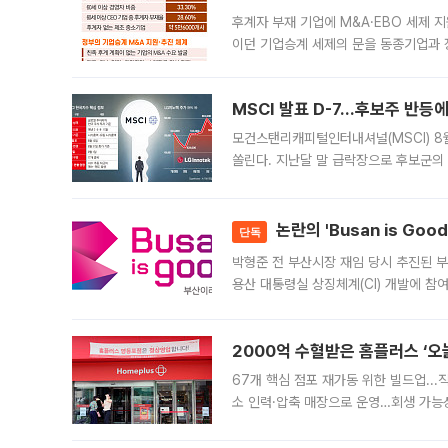
후계자 부재 기업에 M&A·EBO 세제 
이던 기업승계 세제의 문을 동종기업과 
대신 M&A나 임직원 인수(EBO)를 통
늘
MSCI 발표 D-7…후보주 반등
모건스탠리캐피털인터내셔널(MSCI) 8
쏠린다. 지난달 말 급락장으로 후보군의
가능성과 지수 추종 자금 유입 기대가 
논란의 'Busan is Go
단독
박형준 전 부산시장 재임 당시 추진된 부산
용산 대통령실 상징체계(CI) 개발에 참
도시브랜드 사업이 공개 이후 시민 공감
2000억 수혈받은 홈플러스 ‘오늘
67개 핵심 점포 재가동 위한 빌드업..
소 인력·압축 매장으로 운영…회생 가능성
영업을 시작한다. 핵심 점포 67개에는 