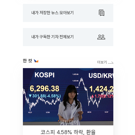
내가 저장한 뉴스 모아보기
내가 구독한 기자 전체보기
한 컷
코스피 4.58% 하락, 환율