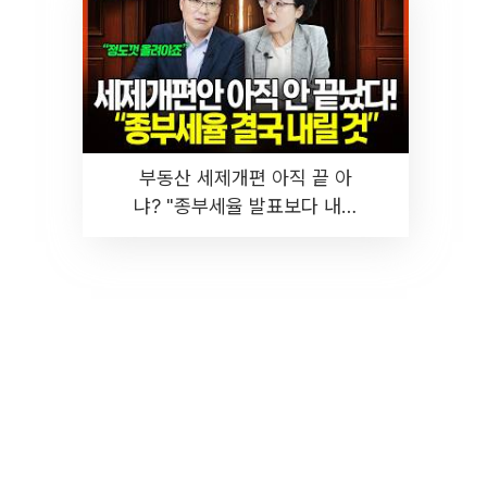
부동산 세제개편 아직 끝 아
냐? "종부세율 발표보다 내릴
것" 장기거주·양도세 전망 I 집
땅지성 I 김인만, 진미윤