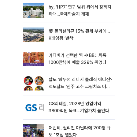
hy, ‘HP7’ 연구 범위 위에서 장까지
확대…국제학술지 게재
美 폴리실리콘 15% 관세 부과에…
K태양광 ‘반색’
카디비가 선택한 '미샤 BB'…틱톡
1000만뷰에 매출 329% 뛰었다
팔도 '왕뚜껑 리니지 클래식 에디션'·
맥도날드 '진주 고추 크림치즈 버거'
외[나왔다 신상]
GS리테일, 2028년 영업이익
3800억원 목표…기업가치 높인다
더벤티, 필리핀 마닐라에 200평 규
모 1호점 열었다