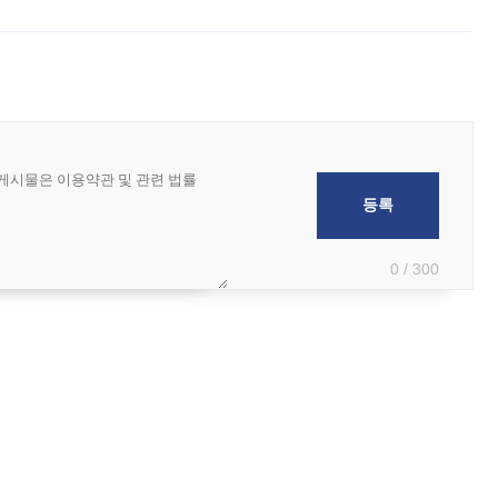
 아마미 지방에 접근하고 있다. 돌핀은 오키나와 부근을 지난 뒤 동중국해
0 / 300