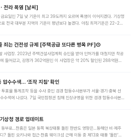
ㆍ전라 폭염 [날씨]
 금요일인 7일 낮 기온이 최고 39도까지 오르며 폭염이 이어지겠다. 기상청
로 전국 대부분 지역의 기온이 평년보다 높겠다. 아침 최저기온은 22~27
 대부분 지역에 폭염특보가 발효된 가운데 최고체감온도는 35도 안팎까지 올라
줄 죄는 건전성 규제 [주택공급 또다른 병목 PF]①
발 사업장. 2023년 주택건설사업계획 승인을 받아 인허가를 마쳤지만 착공
에 들어갔고, 감정가 362억원인 이 사업장은 약 20% 할인된 288억원에
 현재는 4차 공매를 위한 조건 협의가 진행 중이다. 수도권의 주요 주거 배
 압수수색… ‘조작 지침’ 확인
와 투표율 통계조작 등을 수사 중인 검경 합동수사본부가 서울·경기·충북 선
 압수수색에 나섰다. 7일 국민참정권 침해 진상규명을 위한 검경 합동수사본
추가 증거 확보를 위해 중앙선관위, 서울시·경기도·충청북도 선관위, 김포시
본기상청 경로 업데이트
국 동부로…찬홈은 일본 동쪽 북상태풍 돌핀 한반도 영향은…동해안 비·제주
디? 돌핀 오키나와 접근·찬홈 웨이크섬 근해 이동 중 제13호 태풍 ‘돌핀’이