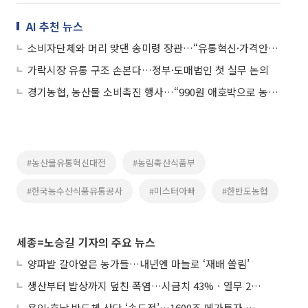
AI 추천 뉴스
소비자단체와 머리 맞댄 송미령 장관…“유통혁신·가격안정, 현장 의견 그대로 반영”
가락시장 유통 구조 손본다…정부·도매법인 첫 실무 논의
경기농협, 농산물 소비촉진 행사…“990원 애호박으로 농가와 함께”
#농산물유통혁신대전
#농림축산식품부
#한국농수산식품유통공사
#미스터아빠
#한반도농협
세종=노승길 기자의 주요 뉴스
양파밭 갈아엎은 농가들…내년엔 마늘로 ‘재배 쏠림’
생산부터 밥상까지 덮친 폭염…시금치 43%ㆍ열무 28% 급등
용인·호남 반도체 산단 ‘속도전’…1600조 메가투자 이행 총력