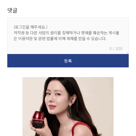
댓글
0 / 300