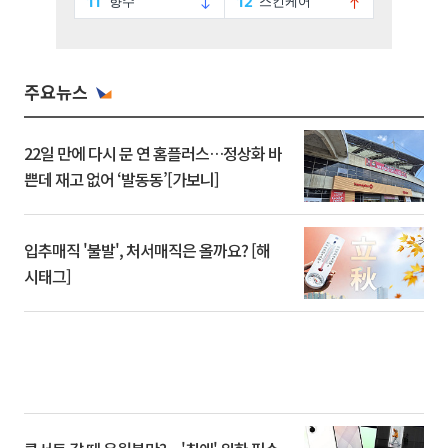
주요뉴스
22일 만에 다시 문 연 홈플러스…정상화 바
쁜데 재고 없어 ‘발동동’[가보니]
입추매직 '불발', 처서매직은 올까요? [해
시태그]