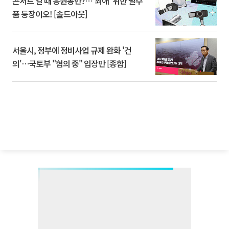
콘서트 갈 때 응원봉만?⋯'최애' 위한 필수
품 등장이오! [솔드아웃]
서울시, 정부에 정비사업 규제 완화 '건
의'⋯국토부 "협의 중" 입장만 [종합]