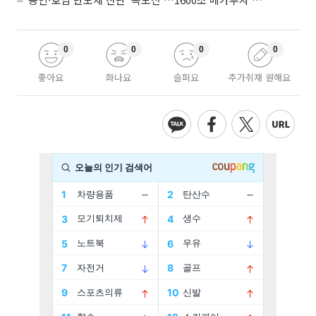
0
0
0
0
좋아요
화나요
슬퍼요
추가취재 원해요