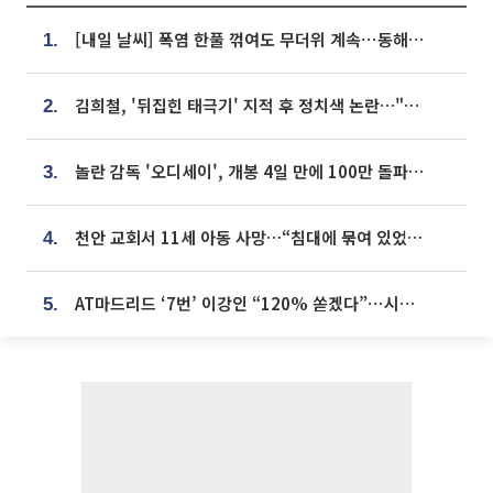
[내일 날씨] 폭염 한풀 꺾여도 무더위 계속⋯동해안 이틀 연속 비
1.
김희철, '뒤집힌 태극기' 지적 후 정치색 논란…"좌우 떠나 우리나라 국기"
2.
놀란 감독 '오디세이', 개봉 4일 만에 100만 돌파⋯'왕사남' 보다 빠르다
3.
천안 교회서 11세 아동 사망…“침대에 묶여 있었다” 진술 확보
4.
AT마드리드 ‘7번’ 이강인 “120% 쏟겠다”⋯시메오네 감독 “필요한 선수”
5.