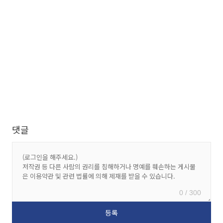
댓글
0 / 300