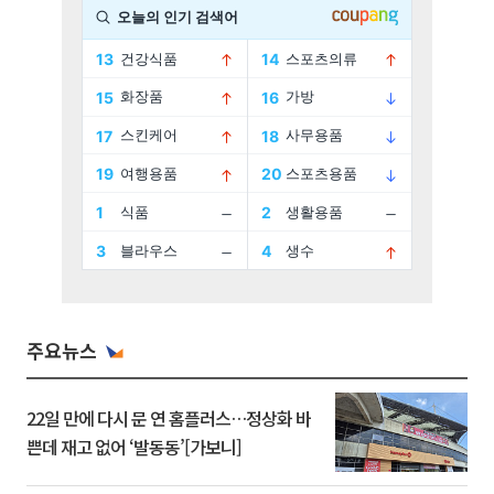
주요뉴스
22일 만에 다시 문 연 홈플러스…정상화 바
쁜데 재고 없어 ‘발동동’[가보니]