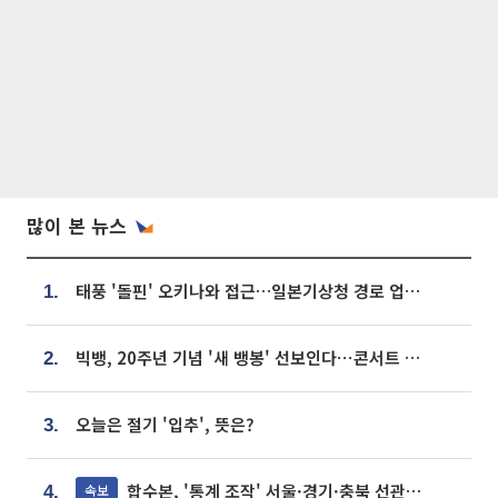
많이 본 뉴스
태풍 '돌핀' 오키나와 접근…일본기상청 경로 업데이트
1.
빅뱅, 20주년 기념 '새 뱅봉' 선보인다⋯콘서트 앞두고 팝업 개최
2.
오늘은 절기 '입추', 뜻은?
3.
합수본, '통계 조작' 서울·경기·충북 선관위 등 추가 압수수색
속보
4.