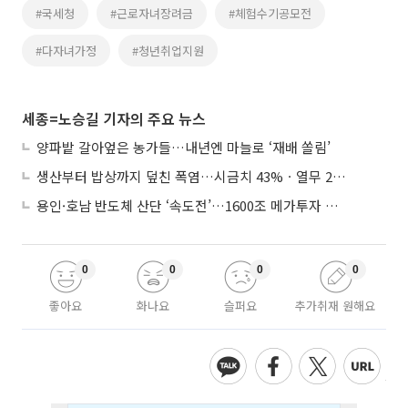
#국세청
#근로자녀장려금
#체험수기공모전
#다자녀가정
#청년취업지원
세종=노승길 기자의 주요 뉴스
양파밭 갈아엎은 농가들…내년엔 마늘로 ‘재배 쏠림’
생산부터 밥상까지 덮친 폭염…시금치 43%ㆍ열무 28% 급등
용인·호남 반도체 산단 ‘속도전’…1600조 메가투자 이행 총력
0
0
0
0
좋아요
화나요
슬퍼요
추가취재 원해요