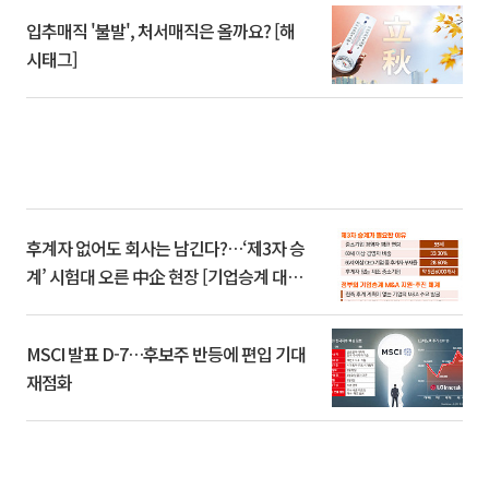
입추매직 '불발', 처서매직은 올까요? [해
시태그]
후계자 없어도 회사는 남긴다?…‘제3자 승
계’ 시험대 오른 中企 현장 [기업승계 대전
환]
MSCI 발표 D-7…후보주 반등에 편입 기대
재점화