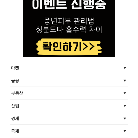
마켓
금융
부동산
산업
경제
국제