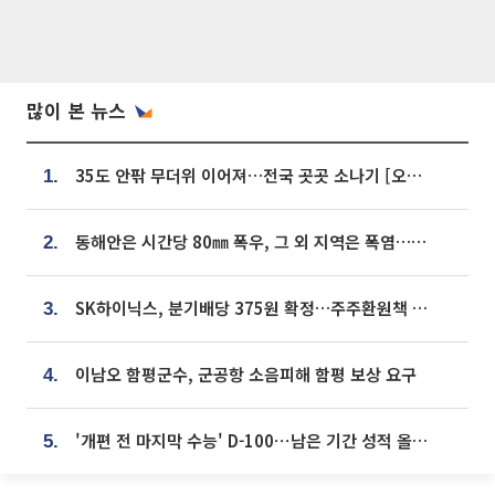
많이 본 뉴스
35도 안팎 무더위 이어져…전국 곳곳 소나기 [오늘 날씨]
1.
동해안은 시간당 80㎜ 폭우, 그 외 지역은 폭염…‘극과 극 날씨’
2.
SK하이닉스, 분기배당 375원 확정…주주환원책 9월로 앞당겨 발표
3.
이남오 함평군수, 군공항 소음피해 함평 보상 요구
4.
'개편 전 마지막 수능' D-100⋯남은 기간 성적 올릴 전략은
5.