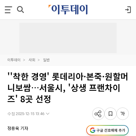
이투데이
사회
일반
''착한 경영' 롯데리아·본죽·원할머
니보쌈…서울시, '상생 프랜차이
즈' 8곳 선정
수정 2025-12-15 13:46
정용욱 기자
구글 선호매체 추가