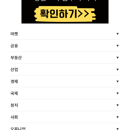
마켓
금융
부동산
산업
경제
국제
정치
사회
오피니언