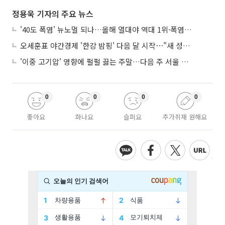
정용욱 기자의 주요 뉴스
'40도 폭염' 뉴노멀 되나…올해 열대야 역대 1위·폭염일수 평년 3배 넘어
오세훈표 야간경제 '한강 밤핑' 다음 달 시작⋯"새 성장동력 만들 것"
'이중 고기압' 영향에 펄펄 끓는 주말…다음 주 서울 포함 서쪽이 더 덥다
0
0
0
0
좋아요
화나요
슬퍼요
추가취재 원해요