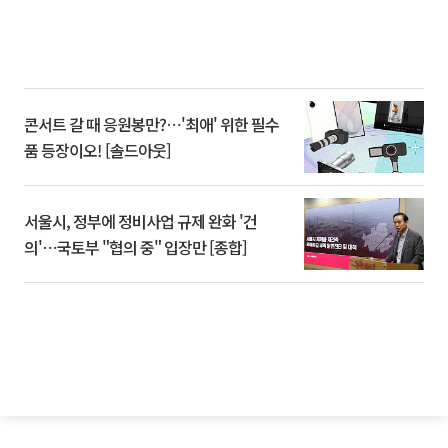
콘서트 갈 때 응원봉만?⋯'최애' 위한 필수
품 등장이오! [솔드아웃]
서울시, 정부에 정비사업 규제 완화 '건
의'⋯국토부 "협의 중" 입장만 [종합]