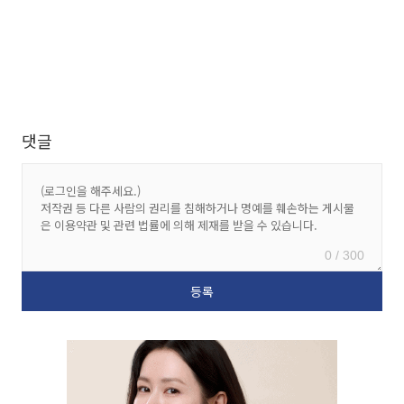
댓글
0 / 300