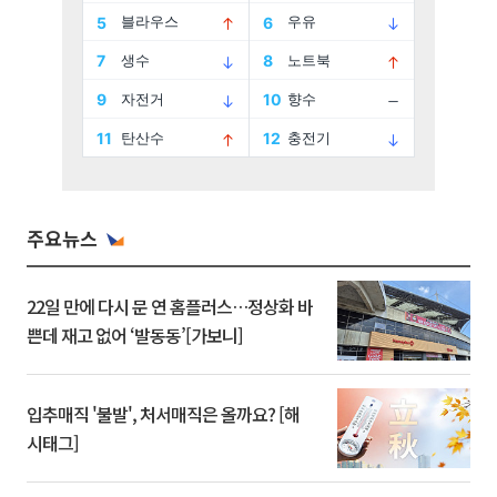
주요뉴스
22일 만에 다시 문 연 홈플러스…정상화 바
쁜데 재고 없어 ‘발동동’[가보니]
입추매직 '불발', 처서매직은 올까요? [해
시태그]