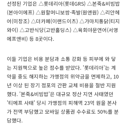
선정된 기업은 △롯데리아(롯데GRS) △본죽&비빔밥
(본아이에프) △원할머니보쌈·족발(원앤원) △리안헤
어(미창조) △더카페(이랜드이츠) △가마치통닭(티지
와이) △고반식당(고반홀딩스) △육회야문연어(서영
에프앤비) 등 8곳이다.
이들 기업은 비용 분담과 소통 강화 등 피부에 와 닿
는 지원책으로 높은 점수를 받았다. '롯데리아'는 계
약을 중도 해지하는 가맹점의 위약금을 면제하고, 10
년 이상 된 장기 점포의 간판 교체 비용을 절반 지원
했다. '본죽&비빔밥'은 대규모 정산 지연 사태였던
'티메프 사태' 당시 가맹점의 피해액 23억 원을 본사
가 전액 부담했고 모바일 상품권 수수료도 50%를 분
담했다.